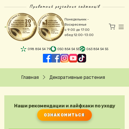
Перейти к основному содержанию
Приватний розсадник саджанців
Понедельник -
Воскресенье
с 9:00 до 17:00
обед 12:00-13:00
098 854 54 79
050 854 54 55
063 854 54 55
Строка навигации
Главная
Декоративные растения
Наши рекомендации и лайфхаки по уходу
ОЗНАКОМИТЬСЯ