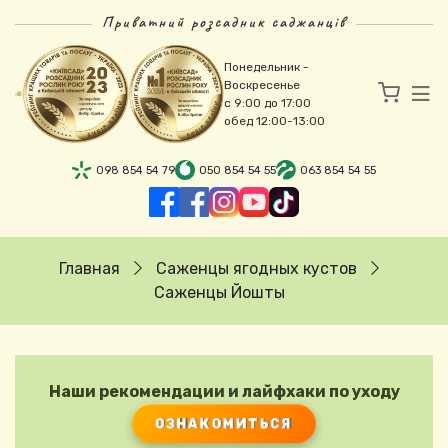
Перейти к основному содержанию
Приватний розсадник саджанців
Понедельник -
Воскресенье
с 9:00 до 17:00
обед 12:00-13:00
098 854 54 79
050 854 54 55
063 854 54 55
Строка навигации
Главная
Саженцы ягодных кустов
Саженцы Йошты
Наши рекомендации и лайфхаки по уходу
ОЗНАКОМИТЬСЯ