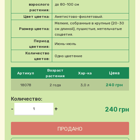
взрослого
до 80-100 см
растения:
Цвет цветка:
Аметистово-фиолетовый.
Мелкие, собранные в крупные (20-30
Размер цветка:
см длиной), пушистые, метельчатые
соцветия.
Период
Июнь-июль
цветения:
Количество
Одно цветение
цветов:
Please select product
Возраст
Цена
Артикул
Хар-ка
растения
240 грн
18078
2 года
3,0 л
Количество:
240 грн
-
+