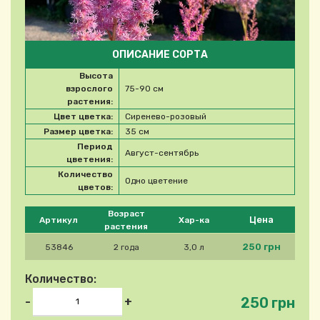
ОПИСАНИЕ СОРТА
Высота
взрослого
75-90 см
растения:
Цвет цветка:
Сиренево-розовый
Размер цветка:
35 см
Период
Август-сентябрь
цветения:
Количество
Одно цветение
цветов:
Please select product
Возраст
Цена
Артикул
Хар-ка
растения
250 грн
53846
2 года
3,0 л
Количество:
250 грн
-
+