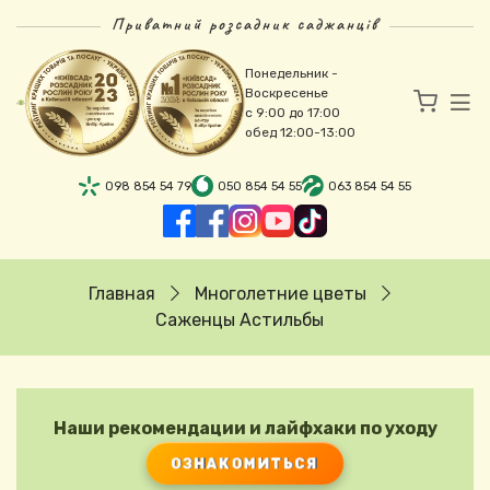
Перейти к основному содержанию
Приватний розсадник саджанців
Понедельник -
Воскресенье
с 9:00 до 17:00
обед 12:00-13:00
098 854 54 79
050 854 54 55
063 854 54 55
Строка навигации
Главная
Многолетние цветы
Саженцы Астильбы
Наши рекомендации и лайфхаки по уходу
ОЗНАКОМИТЬСЯ