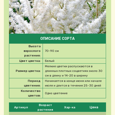
ОПИСАНИЕ СОРТА
Высота
взрослого
70-90 см
растения:
Цвет цветка:
Белый
Мелкие цветки распускаются в
Размер цветка:
длинных плотных соцветиях около 30
см в длину и 14-20 в ширину
Период
Начинается в конце июня или начале
цветения:
июля и длится в течение 25-30 дней
Количество
Одно цветение
цветов:
Please select product
Возраст
Цена
Артикул
Хар-ка
растения