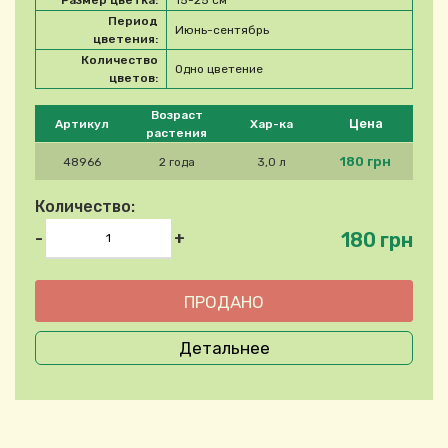
Размер цветка:
15-25 см
Период
Июнь-сентябрь
цветения:
Количество
Одно цветение
цветов:
Please select product
Возраст
Цена
Артикул
Хар-ка
растения
180 грн
48966
2 года
3,0 л
Количество:
180 грн
-
+
Детальнее