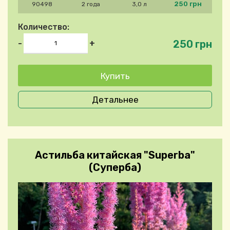
250 грн
90498
2 года
3,0 л
Количество:
250 грн
-
+
Детальнее
Астильба китайская "Superba"
(Суперба)