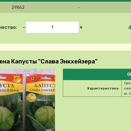
29862
-
-
+
чество:
ена Капусты "Слава Энкхейзера"
О
Сре
Характеристика:
сел
кг.