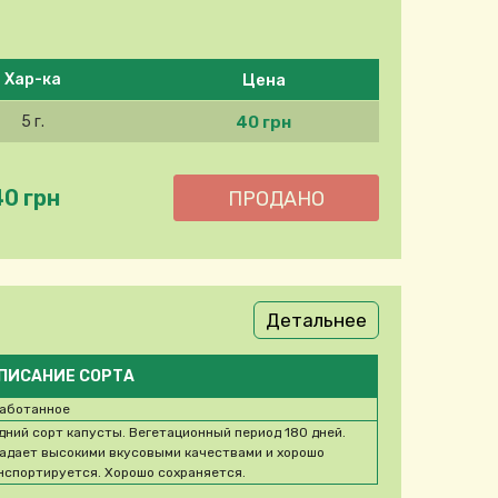
Цена
Хар-ка
40 грн
5 г.
40 грн
Детальнее
ПИСАНИЕ СОРТА
аботанное
дний сорт капусты. Вегетационный период 180 дней.
адает высокими вкусовыми качествами и хорошо
нспортируется. Хорошо сохраняется.