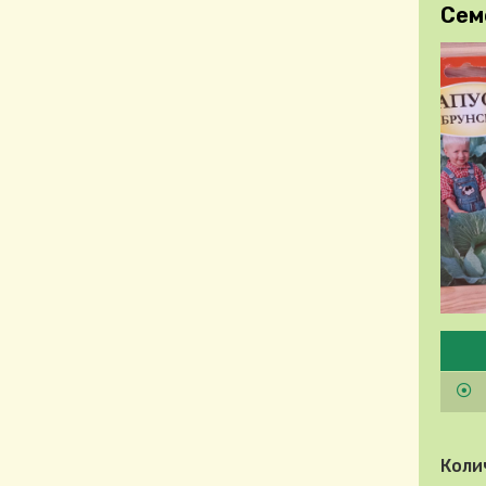
Сем
Pleas
Коли