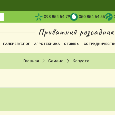
098 854 54 79
050 854 54 55
Приватний розсадник
вна навіґація
ГАЛЕРЕЯ/БЛОГ
АГРОТЕХНИКА
ОТЗЫВЫ
СОТРУДНИЧЕСТВ
Главная
Семена
Капуста