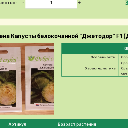
-
+
чество:
ена Капусты белокочанной "Джетодор" F1 (
О
Особенности:
Обр
Сро
Характеристика:
Сре
све
e select product
Артикул
Возраст растения