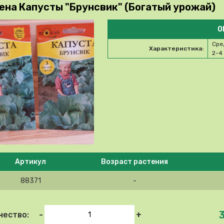
ена Капусты "Брунсвик" (Богатый урожай)
О
Сре
Характеристика:
2-4
e select product
Артикул
Возраст растения
88371
-
-
+
чество: