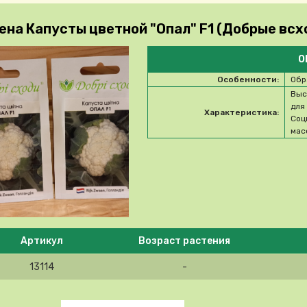
ена Капусты цветной "Опал" F1 (Добрые всх
О
Особенности:
Обр
Выс
для
Характеристика:
Соц
масс
e select product
Артикул
Возраст растения
13114
-