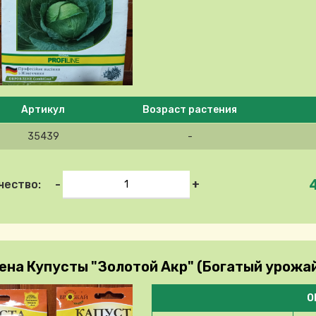
e select product
Артикул
Возраст растения
35439
-
-
+
чество:
ена Купусты "Золотой Акр" (Богатый урожа
О