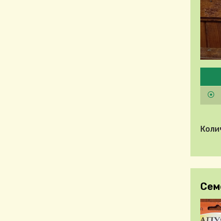
Pleas
Коли
Сем