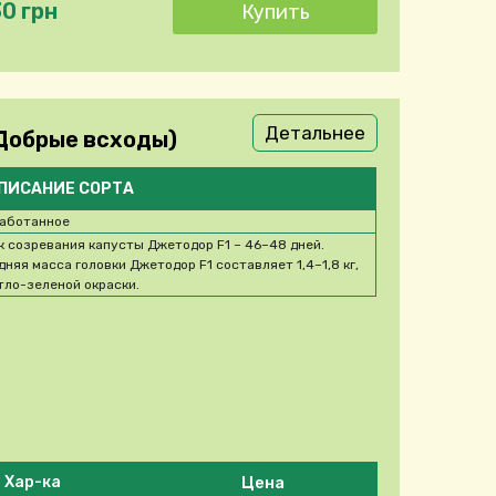
30 грн
Детальнее
Добрые всходы)
ПИСАНИЕ СОРТА
аботанное
к созревания капусты Джетодор F1 – 46–48 дней.
дняя масса головки Джетодор F1 составляет 1,4–1,8 кг,
тло-зеленой окраски.
Цена
Хар-ка