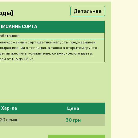
Детальнее
оды)
ПИСАНИЕ СОРТА
аботанное
окоурожайный сорт цветной капусты предназначен
 выращивания в теплицах, а также в открытом грунте.
ветия жесткие, компактные, снежно-белого цвета,
ой от 0,6 до 1,5 кг.
Цена
Хар-ка
30 грн
20 семян