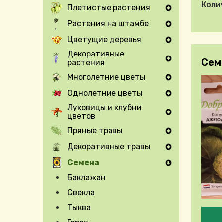
Коли
Плетистые растения
Expand Secondary Navigation Menu
Растения на штамбе
Expand Secondary Navigation Menu
Цветущие деревья
Expand Secondary Navigation Menu
Декоративные
Сем
растения
Expand Secondary Navigation Menu
Многолетние цветы
Expand Secondary Navigation Menu
Однолетние цветы
Expand Secondary Navigation Menu
Луковицы и клубни
цветов
Expand Secondary Navigation Menu
Пряные травы
Expand Secondary Navigation Menu
Декоративные травы
Expand Secondary Navigation Menu
Семена
Баклажан
Свекла
Тыква
Pleas