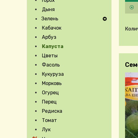
Горох
Дыня
Зелень
Expand Secondary Navigation Menu
Кабачок
Коли
Арбуз
Капуста
Expand Secondary Navigation Menu
Цветы
Сем
Фасоль
Кукуруза
Морковь
Огурец
Перец
Редиска
Томат
Лук