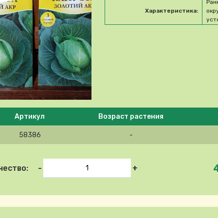
Ран
Характеристика:
окр
уст
e select product
Артикул
Возраст растения
58386
-
-
+
чество: