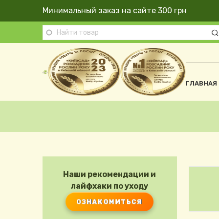
Перейти к основному содержанию
Минимальный заказ на сайте 300 грн
Осно
ГЛАВНАЯ
Строка навигации
Наши рекомендации и
лайфхаки по уходу
ОЗНАКОМИТЬСЯ