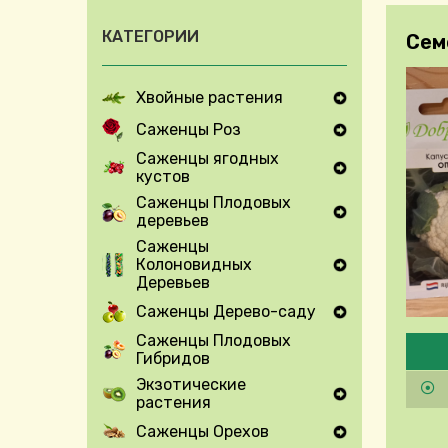
КАТЕГОРИИ
Сем
Хвойные растения
Expand Secondary Navigation Menu
Саженцы Роз
Expand Secondary Navigation Menu
Саженцы ягодных
кустов
Expand Secondary Navigation Menu
Саженцы Плодовых
деревьев
Expand Secondary Navigation Menu
Саженцы
Колоновидных
Expand Secondary Navigation Menu
Деревьев
Саженцы Дерево-саду
Expand Secondary Navigation Menu
Pleas
Саженцы Плодовых
Гибридов
Экзотические
растения
Expand Secondary Navigation Menu
Саженцы Орехов
Expand Secondary Navigation Menu