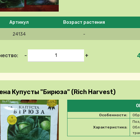
e select product
Артикул
Возраст растения
24134
-
-
+
чество:
ена Купусты "Бирюза" (Rich Harvest)
О
Особенности:
Обр
Поз
Характеристика:
Обл
тра