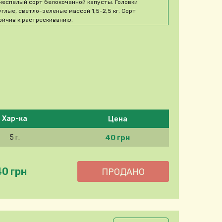
неспелый сорт белокочанной капусты. Головки
углые, светло-зеленые массой 1,5-2,5 кг. Сорт
ойчив к растрескиванию.
Цена
Хар-ка
40 грн
5 г.
40 грн