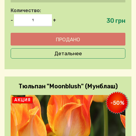
Количество:
30 грн
-
+
Детальнее
Тюльпан "Moonblush" (Мунблаш)
АКЦИЯ
-50%