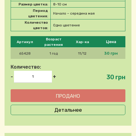
Размер цветка:
8-10 см
Период
Начало – середина мая
цветения:
Количество
Одно цветение
цветов:
Please select product
Возраст
Цена
Артикул
Хар-ка
растения
30 грн
65428
1 год
11/12
Количество:
30 грн
-
+
Детальнее