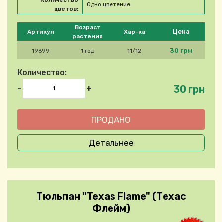
Количество
Одно цветение
цветов:
Please select product
Возраст
Цена
Артикул
Хар-ка
растения
30 грн
19699
1 год
11/12
Количество:
30 грн
-
+
Детальнее
Тюльпан "Texas Flame" (Техас
Флейм)