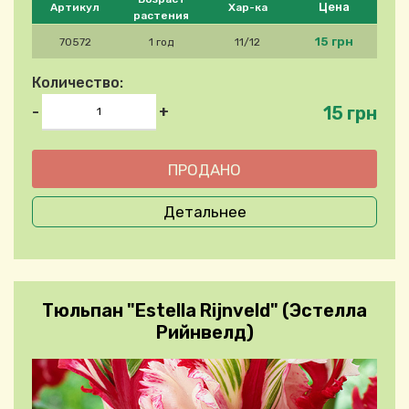
Цена
Артикул
Хар-ка
растения
15 грн
70572
1 год
11/12
Количество:
15 грн
-
+
Детальнее
Тюльпан "Estella Rijnveld" (Эстелла
Рийнвелд)