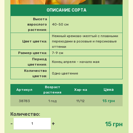
ОПИСАНИЕ СОРТА
Высота
взрослого
40-50 см
растения:
Нежный кремово-желтый с плавными
Цвет цветка:
переходами в розовые и персиковые
оттенки
Размер цветка:
7-9 см
Период
Конец апреля – начало мая
цветения:
Количество
Одно цветение
цветов:
Please select product
Возраст
Цена
Артикул
Хар-ка
растения
15 грн
38783
1 год
11/12
Количество:
15 грн
-
+