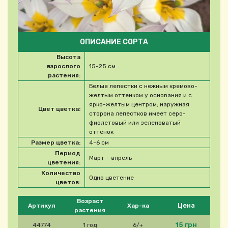
ОПИСАНИЕ СОРТА
Высота
взрослого
15-25 см
растения:
Белые лепестки с нежным кремово-
желтым оттенком у основания и с
ярко-желтым центром; наружная
Цвет цветка:
сторона лепестков имеет серо-
фиолетовый или зеленоватый
оттенок
Размер цветка:
4-6 см
Период
Март – апрель
цветения:
Количество
Одно цветение
цветов:
Please select product
Возраст
Цена
Артикул
Хар-ка
растения
15 грн
44774
1 год
6/+