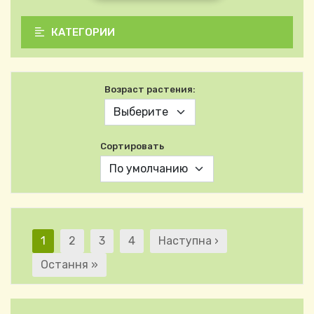
КАТЕГОРИИ
Возраст растения:
Сортировать
Текущая страница
Страница
Страница
Страница
Следующая страница
1
2
3
4
Наступна ›
Нумерация страниц
Последняя страница
Остання »