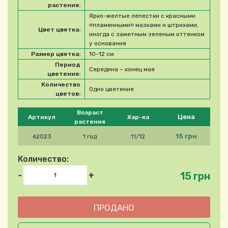
растения:
Ярко-желтые лепестки с красными
«пламенными» мазками и штрихами,
Цвет цветка:
иногда с заметным зеленым оттенком
у основания
Размер цветка:
10-12 см
Период
Середина – конец мая
цветения:
Количество
Одно цветение
цветов:
Please select product
Возраст
Цена
Артикул
Хар-ка
растения
15 грн
62023
1 год
11/12
Количество:
15 грн
-
+