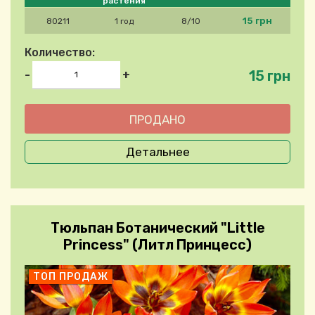
растения
15 грн
80211
1 год
8/10
Количество:
15 грн
-
+
Детальнее
Тюльпан Ботанический "Little
Princess" (Литл Принцесс)
ТОП ПРОДАЖ