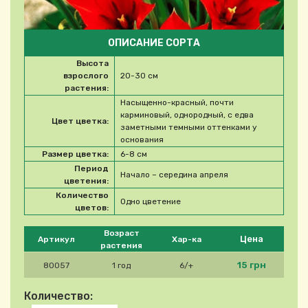
ОПИСАНИЕ СОРТА
Высота
взрослого
20-30 см
растения:
Насыщенно-красный, почти
карминовый, однородный, с едва
Цвет цветка:
заметными темными оттенками у
основания
Размер цветка:
6-8 см
Период
Начало – середина апреля
цветения:
Количество
Одно цветение
цветов:
Please select product
Возраст
Цена
Артикул
Хар-ка
растения
15 грн
80057
1 год
6/+
Количество: