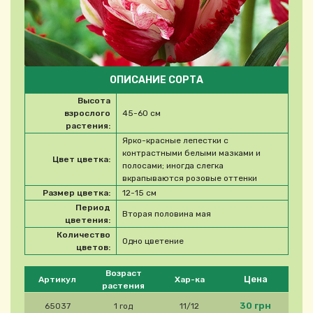
ОПИСАНИЕ СОРТА
Высота
взрослого
45-60 см
растения:
Ярко-красные лепестки с
контрастными белыми мазками и
Цвет цветка:
полосами; иногда слегка
вкрапываются розовые оттенки
Размер цветка:
12-15 см
Период
Вторая половина мая
цветения:
Количество
Одно цветение
цветов:
Please select product
Возраст
Цена
Артикул
Хар-ка
растения
30 грн
65037
1 год
11/12