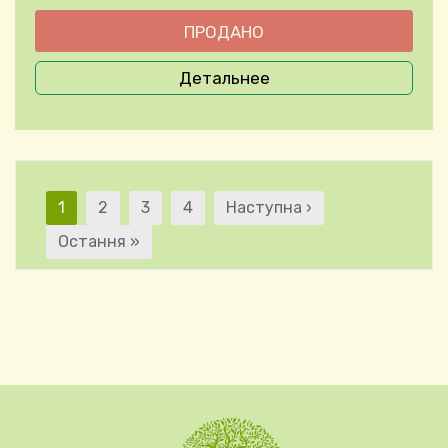
Детальнее
Текущая страница
Страница
Страница
Страница
Следующая страница
1
2
3
4
Наступна ›
Нумерация страниц
Последняя страница
Остання »