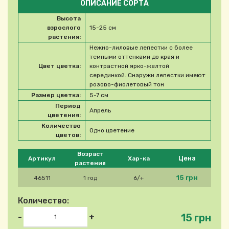
ОПИСАНИЕ СОРТА
Высота
взрослого
15-25 см
растения:
Нежно-лиловые лепестки с более
темными оттенками до края и
Цвет цветка:
контрастной ярко-желтой
серединкой. Снаружи лепестки имеют
розово-фиолетовый тон
Размер цветка:
5-7 см
Период
Апрель
цветения:
Количество
Одно цветение
цветов:
Please select product
Возраст
Цена
Артикул
Хар-ка
растения
15 грн
46511
1 год
6/+
Количество:
15 грн
-
+