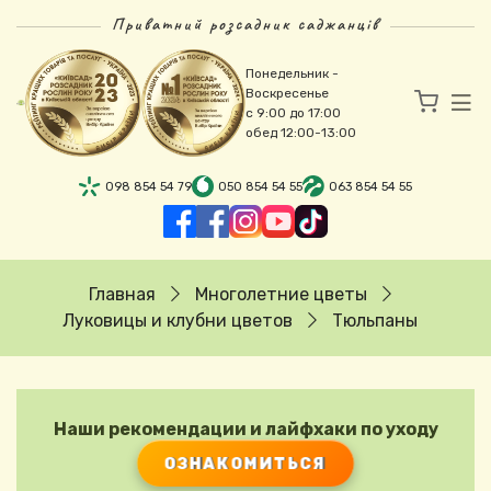
Перейти к основному содержанию
Приватний розсадник саджанців
Понедельник -
Воскресенье
с 9:00 до 17:00
обед 12:00-13:00
098 854 54 79
050 854 54 55
063 854 54 55
Строка навигации
Главная
Многолетние цветы
Луковицы и клубни цветов
Тюльпаны
Наши рекомендации и лайфхаки по уходу
ОЗНАКОМИТЬСЯ