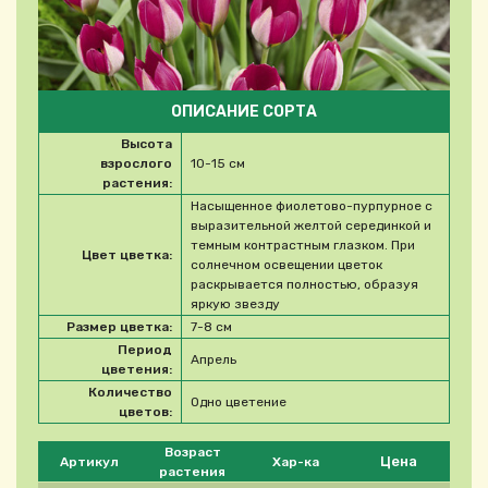
ОПИСАНИЕ СОРТА
Высота
взрослого
10-15 см
растения:
Насыщенное фиолетово-пурпурное с
выразительной желтой серединкой и
темным контрастным глазком. При
Цвет цветка:
солнечном освещении цветок
раскрывается полностью, образуя
яркую звезду
Размер цветка:
7-8 см
Период
Апрель
цветения:
Количество
Одно цветение
цветов:
Please select product
Возраст
Цена
Артикул
Хар-ка
растения