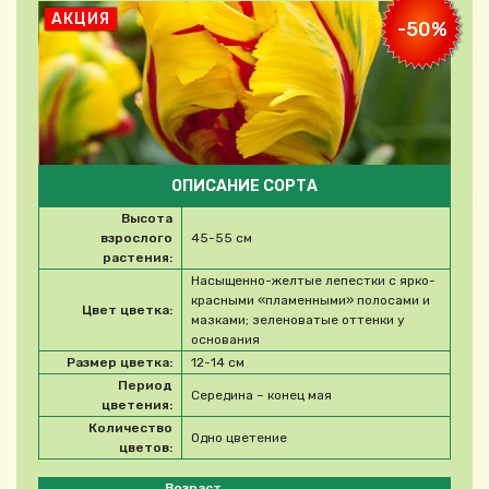
АКЦИЯ
-50%
ОПИСАНИЕ СОРТА
Высота
взрослого
45-55 см
растения:
Насыщенно-желтые лепестки с ярко-
красными «пламенными» полосами и
Цвет цветка:
мазками; зеленоватые оттенки у
основания
Размер цветка:
12-14 см
Период
Середина – конец мая
цветения:
Количество
Одно цветение
цветов:
Please select product
Возраст