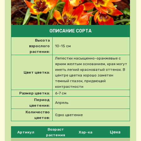
ОПИСАНИЕ СОРТА
Высота
взрослого
10-15 см
растения:
Лепестки насыщенно-оранжевые с
ярким желтым основанием, края могут
иметь легкий красноватый оттенок. В
Цвет цветка:
центре цветка хорошо заметен
темный глазок, придающий
контрастности
Размер цветка:
6-7 см
Период
Апрель
цветения:
Количество
Одно цветение
цветов:
Please select product
Возраст
Цена
Артикул
Хар-ка
растения