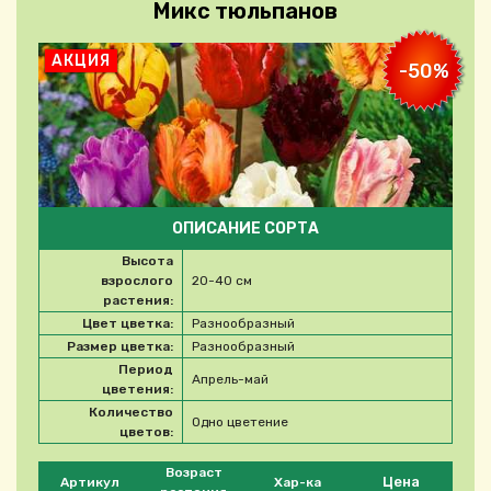
Микс тюльпанов
АКЦИЯ
-50%
ОПИСАНИЕ СОРТА
Высота
взрослого
20-40 см
растения:
Цвет цветка:
Разнообразный
Размер цветка:
Разнообразный
Период
Апрель-май
цветения:
Количество
Одно цветение
цветов:
Please select product
Возраст
Цена
Артикул
Хар-ка