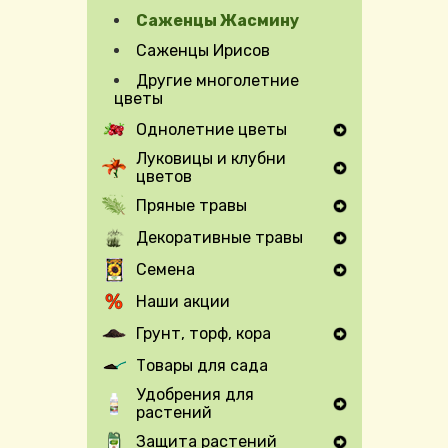
Саженцы Жасмину
Саженцы Ирисов
Другие многолетние
цветы
Однолетние цветы
Expand Secondary Navigation Menu
Луковицы и клубни
цветов
Expand Secondary Navigation Menu
Пряные травы
Expand Secondary Navigation Menu
Декоративные травы
Expand Secondary Navigation Menu
Семена
Expand Secondary Navigation Menu
Наши акции
Грунт, торф, кора
Expand Secondary Navigation Menu
Товары для сада
Удобрения для
растений
Expand Secondary Navigation Menu
Защита растений