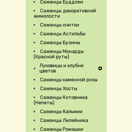
Саженцы Буддлеи
Саженцы декоративной
жимолости
Саженцы очитки
Саженцы Астильбы
Саженцы Бузины
Саженцы Монарды
(Красной руты)
Луковицы и клубни
Expand Secondary Navigation Menu
цветов
Саженцы каменной розы
Саженцы Хосты
Саженцы Котовника
(Непеты)
Саженцы Кальмии
Саженцы Лилейника
Саженцы Ромашки