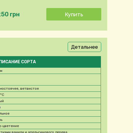
250 грн
Детальнее
ПИСАНИЕ СОРТА
 м
мостоячее, ветвистое
5
°C
ый
м
льное
ль
о цветение
отками ванили и апельсинового дерева