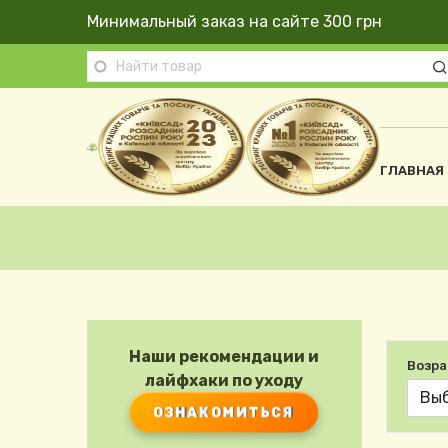
Перейти к основному содержанию
Минимальный заказ на сайте 300 грн
Осно
ГЛАВНАЯ
Строка навигации
Наши рекомендации и
Возра
лайфхаки по уходу
ОЗНАКОМИТЬСЯ