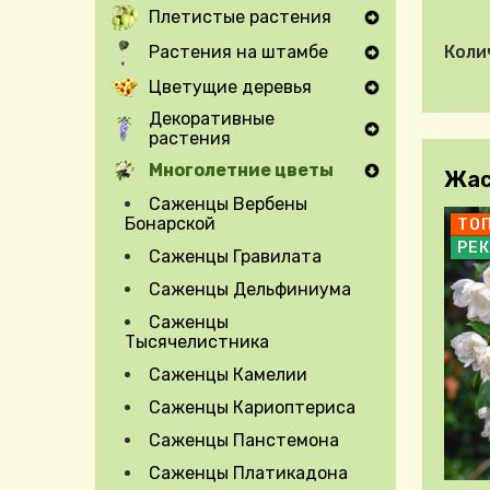
Плетистые растения
Expand Secondary Navigation Menu
Растения на штамбе
Коли
Expand Secondary Navigation Menu
Цветущие деревья
Expand Secondary Navigation Menu
Декоративные
растения
Expand Secondary Navigation Menu
Многолетние цветы
Жас
Саженцы Вербены
Бонарской
ТО
РЕ
Саженцы Гравилата
Саженцы Дельфиниума
Саженцы
Тысячелистника
Саженцы Камелии
Саженцы Кариоптериса
Саженцы Панстемона
Саженцы Платикадона