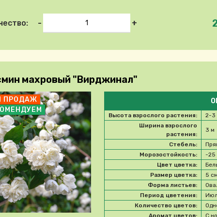
-
+
чество:
мин махровый "Вирджинал"
П ПРОДАЖ
О
КОМЕНДУЕМ
Высота взрослого растения:
2-3
Ширина взрослого
3 м
растения:
Стебель:
Пря
Морозостойкость:
-2
Цвет цветка:
Бел
Размер цветка:
5 с
Форма листьев:
Ова
Период цветения:
Ию
Количество цветов:
Одн
Аромат цветов:
С н