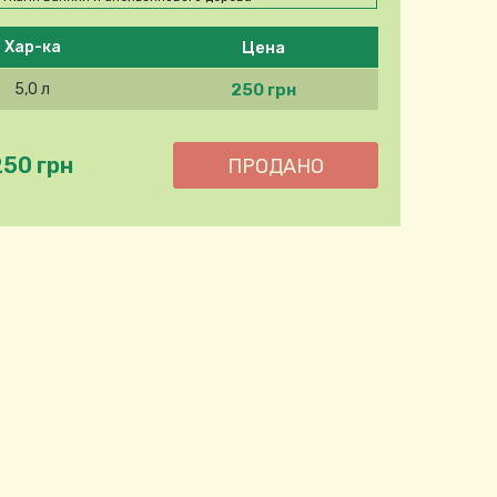
Цена
Хар-ка
250 грн
5,0 л
250 грн