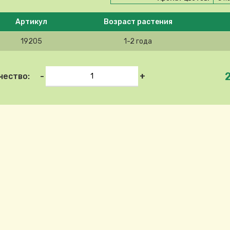
e select product
Артикул
Возраст растения
19205
1-2 года
-
+
чество: