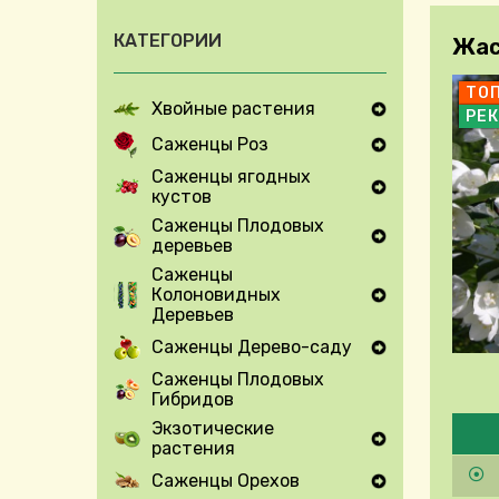
КАТЕГОРИИ
Жас
ТО
Хвойные растения
РЕ
Expand Secondary Navigation Menu
Саженцы Роз
Expand Secondary Navigation Menu
Саженцы ягодных
кустов
Expand Secondary Navigation Menu
Саженцы Плодовых
деревьев
Expand Secondary Navigation Menu
Саженцы
Колоновидных
Expand Secondary Navigation Menu
Деревьев
Саженцы Дерево-саду
Expand Secondary Navigation Menu
Саженцы Плодовых
Гибридов
Pleas
Экзотические
растения
Expand Secondary Navigation Menu
Саженцы Орехов
Expand Secondary Navigation Menu