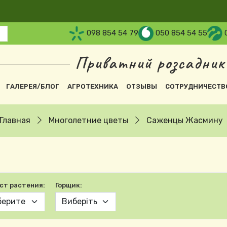
098 854 54 79
050 854 54 55
Приватний розсадник
вна навіґація
ГАЛЕРЕЯ/БЛОГ
АГРОТЕХНИКА
ОТЗЫВЫ
СОТРУДНИЧЕСТВ
Главная
Многолетние цветы
Саженцы Жасмину
ст растения:
Горщик: