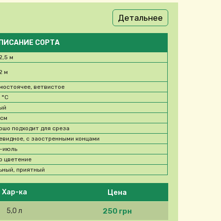
Детальнее
ПИСАНИЕ СОРТА
2,5 м
2 м
мостоячее, ветвистое
5
°C
ый
 см
ошо подходит для среза
евидное, с заостренными концами
-июль
о цветение
ьный, приятный
Цена
Хар-ка
250 грн
5,0 л