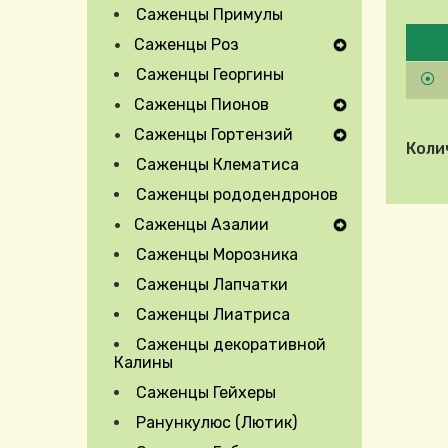
Саженцы Примулы
Pleas
Саженцы Роз
Expand Secondary Navigation Menu
Саженцы Георгины
Саженцы Пионов
Expand Secondary Navigation Menu
Саженцы Гортензий
Expand Secondary Navigation Menu
Коли
Саженцы Клематиса
Саженцы рододендронов
Саженцы Азалии
Expand Secondary Navigation Menu
Саженцы Морозника
Саженцы Лапчатки
Саженцы Лиатриса
Саженцы декоративной
Калины
Саженцы Гейхеры
Ранункулюс (Лютик)