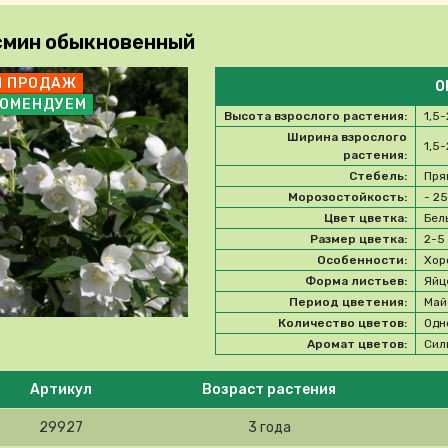
мин обыкновенный
П ПРОДАЖ
О
КОМЕНДУЕМ
Высота взрослого растения:
1,5-
Ширина взрослого
1,5-
растения:
Стебель:
Пря
Морозостойкость:
- 2
Цвет цветка:
Бел
Размер цветка:
2-5
Особенности:
Хор
Форма листьев:
Яйц
Период цветения:
Май
Количество цветов:
Одн
Аромат цветов:
Сил
e select product
Артикул
Возраст растения
29927
3 года