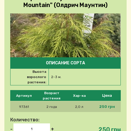
Mountain" (Олдрич Маунтин)
ОПИСАНИЕ СОРТА
Высота
взрослого
2-3 м.
растения:
Please select product
Возраст
Цена
Артикул
Хар-ка
растения
250 грн
97361
2 года
2,0 л
Количество:
250 грн
-
+