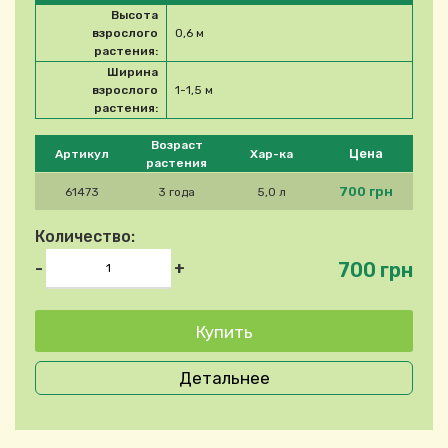
Высота
взрослого
0,6 м
растения:
Ширина
взрослого
1-1,5 м
растения:
Please select product
Возраст
Цена
Артикул
Хар-ка
растения
700 грн
61473
3 года
5,0 л
Количество:
700 грн
-
+
Детальнее