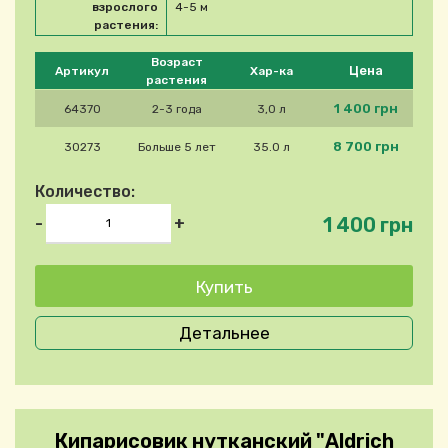
взрослого
4-5 м
растения:
Please select product
Возраст
Цена
Артикул
Хар-ка
растения
1 400 грн
64370
2-3 года
3,0 л
8 700 грн
30273
Больше 5 лет
35.0 л
Количество:
1 400 грн
-
+
Детальнее
Кипарисовик нутканский "Aldrich