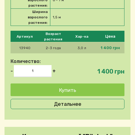
взрослого
6 – 7 м
растения:
Ширина
взрослого
1,5 м
растения:
Please select product
Возраст
Цена
Артикул
Хар-ка
растения
1 400 грн
13940
2-3 года
3,0 л
Количество:
1 400 грн
-
+
Детальнее