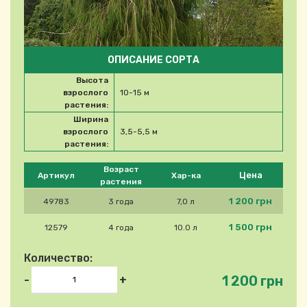
ОПИСАНИЕ СОРТА
Высота
взрослого
10-15 м
растения:
Ширина
взрослого
3,5-5,5 м
растения:
Please select product
Возраст
Цена
Артикул
Хар-ка
растения
1 200 грн
49783
3 года
7,0 л
1 500 грн
12579
4 года
10.0 л
Количество:
1 200 грн
-
+