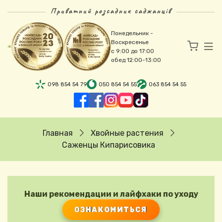
Перейти к основному содержанию
Приватний розсадник саджанців
Понедельник -
Воскресенье
с 9:00 до 17:00
обед 12:00-13:00
098 854 54 79
050 854 54 55
063 854 54 55
Строка навигации
Главная
Хвойные растения
Саженцы Кипарисовика
Наши рекомендации и лайфхаки по уходу
ОЗНАКОМИТЬСЯ