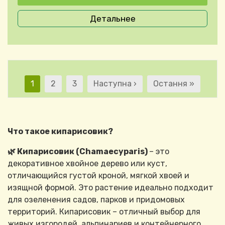
Детальнее
Нумерация страниц
Текущая страница
Страница
Страница
Следующая страница
Последняя стран
1
2
3
Наступна ›
Остання »
Что такое кипарисовик?
🌿 Кипарисовик (Chamaecyparis)
– это
декоративное хвойное дерево или куст,
отличающийся густой кроной, мягкой хвоей и
изящной формой. Это растение идеально подходит
для озеленения садов, парков и придомовых
территорий. Кипарисовик – отличный выбор для
живых изгородей, альпинариев и контейнерного