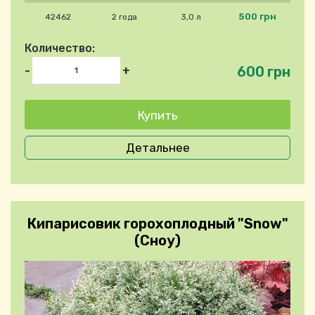
500 грн
42462
2 года
3,0 л
Количество:
600 грн
-
+
Детальнее
Кипарисовик горохоплодный "Snow"
(Сноу)