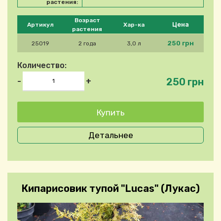
растения:
Please select product
Возраст
Цена
Артикул
Хар-ка
растения
250 грн
25019
2 года
3,0 л
Количество:
250 грн
-
+
Детальнее
Кипарисовик тупой "Lucas" (Лукас)