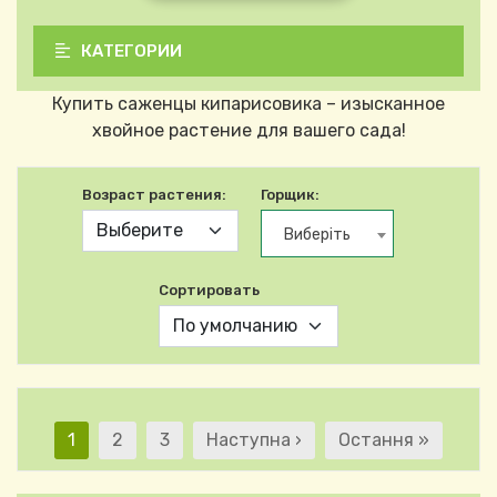
КАТЕГОРИИ
Купить саженцы кипарисовика – изысканное
хвойное растение для вашего сада!
Возраст растения:
Горщик:
Виберіть
Сортировать
Нумерация страниц
Текущая страница
Страница
Страница
Следующая страница
Последняя стран
1
2
3
Наступна ›
Остання »