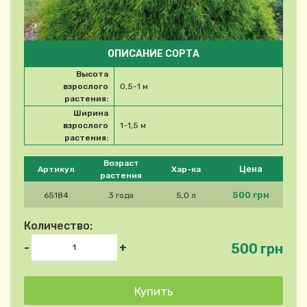
ОПИСАНИЕ СОРТА
Высота
взрослого
0,5-1 м
растения:
Ширина
взрослого
1-1,5 м
растения:
Please select product
Возраст
Цена
Артикул
Хар-ка
растения
500 грн
65184
3 года
5,0 л
Количество:
500 грн
-
+