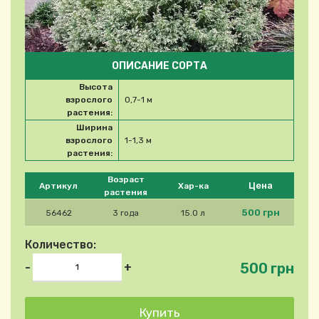
ОПИСАНИЕ СОРТА
Высота
взрослого
0,7-1 м
растения:
Ширина
взрослого
1-1,3 м
растения:
Please select product
Возраст
Цена
Артикул
Хар-ка
растения
500 грн
56462
3 года
15.0 л
Количество:
500 грн
-
+