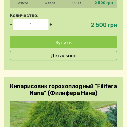
2 500 грн
31693
3 года
15.0 л
Количество:
2 500 грн
-
+
Детальнее
Кипарисовик горохоплодный "Filifera
Nana" (Филифера Нана)