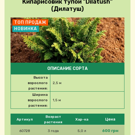
Кипарисовик тупой "Dilatush"
(Дилатуш)
ТОП ПРОДАЖ
НОВИНКА
ОПИСАНИЕ СОРТА
Высота
взрослого
2,5 м
растения:
Ширина
взрослого
1,5 м
растения:
Please select product
Возраст
Цена
Артикул
Хар-ка
растения
600 грн
60728
3 года
5,0 л