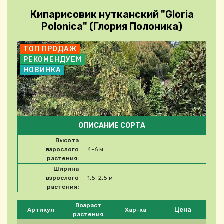
Кипарисовик нутканский "Gloria
Polonica" (Глория Полоника)
ТОП ПРОДАЖ
РЕКОМЕНДУЕМ
НОВИНКА
ОПИСАНИЕ СОРТА
Высота
взрослого
4-6 м
растения:
Ширина
взрослого
1,5-2,5 м
растения:
Please select product
Возраст
Цена
Артикул
Хар-ка
растения