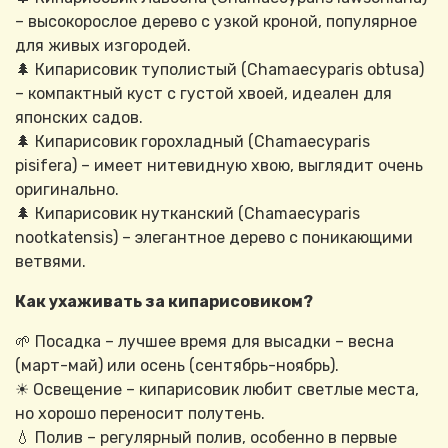
– высокорослое дерево с узкой кроной, популярное
для живых изгородей.
🌲 Кипарисовик туполистый (Chamaecyparis obtusa)
– компактный куст с густой хвоей, идеален для
японских садов.
🌲 Кипарисовик горохладный (Chamaecyparis
pisifera) – имеет нитевидную хвою, выглядит очень
оригинально.
🌲 Кипарисовик нутканский (Chamaecyparis
nootkatensis) – элегантное дерево с поникающими
ветвями.
Как ухаживать за кипарисовиком?
🌱 Посадка – лучшее время для высадки – весна
(март-май) или осень (сентябрь-ноябрь).
☀ Освещение – кипарисовик любит светлые места,
но хорошо переносит полутень.
💧 Полив – регулярный полив, особенно в первые