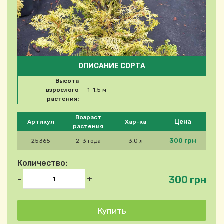
ОПИСАНИЕ СОРТА
Высота
взрослого
1-1,5 м
растения:
Please select product
Возраст
Цена
Артикул
Хар-ка
растения
300 грн
25365
2-3 года
3,0 л
Количество:
300 грн
-
+