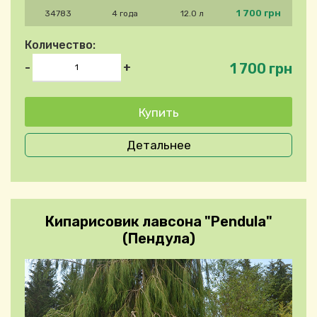
1 700 грн
34783
4 года
12.0 л
Количество:
1 700 грн
-
+
Детальнее
Кипарисовик лавсона "Pendula"
(Пендула)