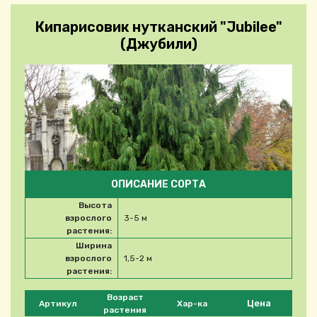
Кипарисовик нутканский "Jubilee"
(Джубили)
ОПИСАНИЕ СОРТА
Высота
взрослого
3-5 м
растения:
Ширина
взрослого
1,5-2 м
растения:
Please select product
Возраст
Цена
Артикул
Хар-ка
растения