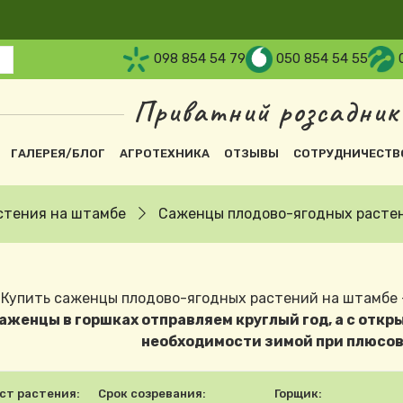
098 854 54 79
050 854 54 55
Приватний розсадник
вна навіґація
ГАЛЕРЕЯ/БЛОГ
АГРОТЕХНИКА
ОТЗЫВЫ
СОТРУДНИЧЕСТВ
стения на штамбе
Саженцы плодово-ягодных расте
Купить саженцы плодово-ягодных растений на штамбе –
аженцы в горшках отправляем круглый год, а с откры
необходимости зимой при плюсов
ст растения:
Срок созревания:
Горщик: