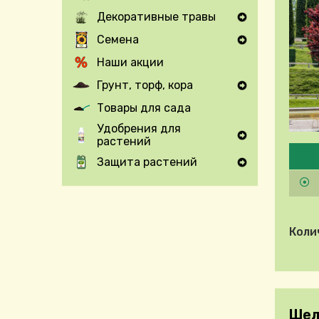
Expand Secondary Navigation Menu
Декоративные травы
Expand Secondary Navigation Menu
Семена
Expand Secondary Navigation Menu
Наши акции
Грунт, торф, кора
Expand Secondary Navigation Menu
Товары для сада
Удобрения для
растений
Expand Secondary Navigation Menu
Pleas
Защита растений
Expand Secondary Navigation Menu
Коли
Шел