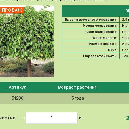
П ПРОДАЖ
О
Высота взрослого растения:
2,5 
Месяц созревания:
Ию
Срок созревания:
Сре
Цвет мякоти:
Чер
Размер плодов:
5 с
Вкус:
Сла
Морозостойкость:
-2
e select product
Артикул
Возраст растения
31200
3 года
-
+
чество: