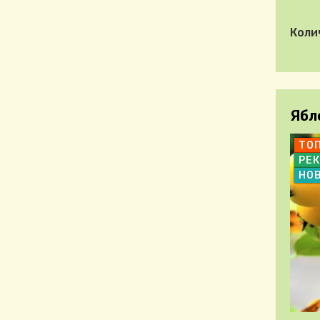
Коли
Ябл
ТО
РЕ
НО