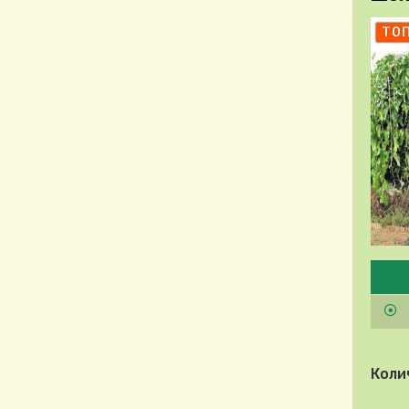
ТО
Pleas
Коли