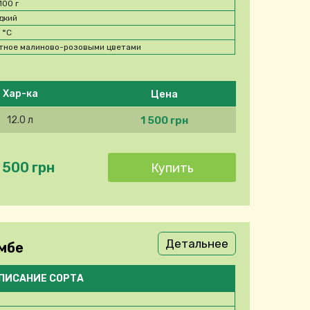
100 г
дкий
0
°C
тное малиново-розовыми цветами
Цена
Хар-ка
1 500 грн
12.0 л
 500 грн
Детальнее
амбе
ПИСАНИЕ СОРТА