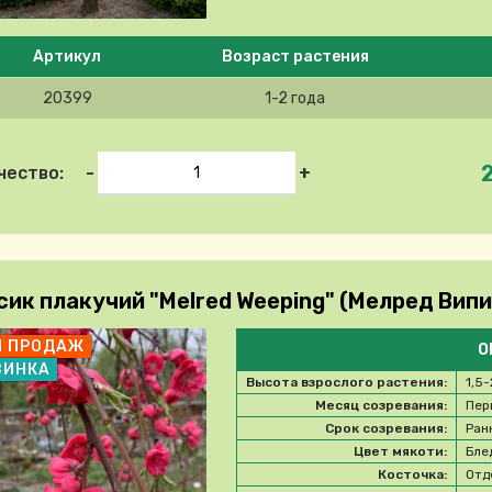
e select product
Артикул
Возраст растения
20399
1-2 года
-
+
чество:
сик плакучий "Melred Weeping" (Мелред Випи
П ПРОДАЖ
О
ВИНКА
Высота взрослого растения:
1,5-
Месяц созревания:
Пер
Срок созревания:
Ран
Цвет мякоти:
Бле
Косточка:
Отд