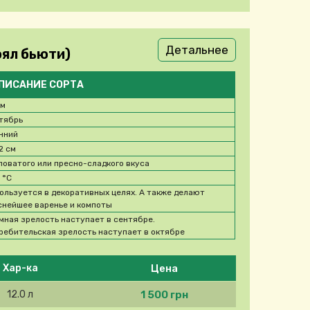
Детальнее
оял бьюти)
ПИСАНИЕ СОРТА
 м
тябрь
нний
2 см
ловатого или пресно-сладкого вкуса
5
°C
ользуется в декоративных целях. А также делают
снейшее варенье и компоты
мная зрелость наступает в сентябре.
ребительская зрелость наступает в октябре
Цена
Хар-ка
1 500 грн
12.0 л