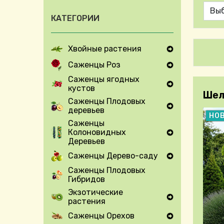
КАТЕГОРИИ
Хвойные растения
Expand Secondary Navigation Menu
Саженцы Роз
Expand Secondary Navigation Menu
Саженцы ягодных
кустов
Expand Secondary Navigation Menu
Шел
Саженцы Плодовых
деревьев
Expand Secondary Navigation Menu
НО
Саженцы
Колоновидных
Expand Secondary Navigation Menu
Деревьев
Саженцы Дерево-саду
Expand Secondary Navigation Menu
Саженцы Плодовых
Гибридов
Экзотические
растения
Expand Secondary Navigation Menu
Саженцы Орехов
Expand Secondary Navigation Menu