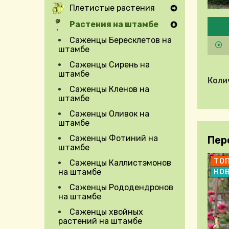
Плетистые растения
Expand Secondary Navigation Menu
Pleas
Растения на штамбе
Саженцы Бересклетов на
штамбе
Саженцы Сирень на
штамбе
Коли
Саженцы Кленов на
штамбе
Саженцы Оливок на
штамбе
Саженцы Фотиний на
Пер
штамбе
ТО
Саженцы Каллистэмонов
на штамбе
НО
Саженцы Рододендронов
Expand Secondary Navigation Menu
на штамбе
Саженцы хвойных
растений на штамбе