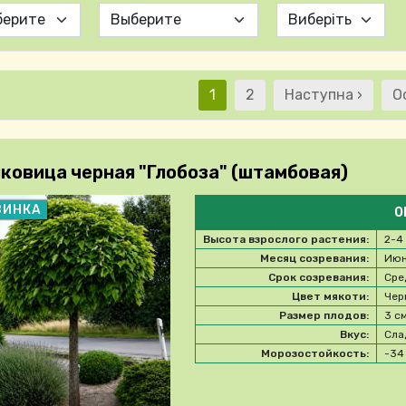
Текущая страница
Страница
Следующая стра
П
1
2
Наступна ›
О
Нумер
ковица черная "Глобоза" (штамбовая)
ВИНКА
О
Высота взрослого растения:
2-4
Месяц созревания:
Июн
Срок созревания:
Сре
Цвет мякоти:
Чер
Размер плодов:
3 с
Вкус:
Сла
Морозостойкость:
-3