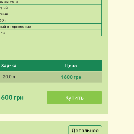
ец августа
дний
сный
30 г
лый с терпкостью
5
°C
Цена
Хар-ка
1 600 грн
20.0 л
 600 грн
Детальнее