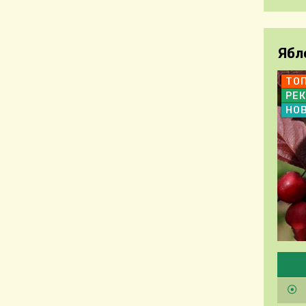
Ябл
ТО
РЕ
НО
Pleas