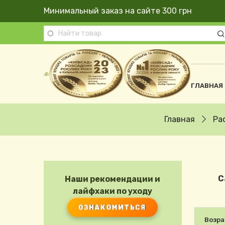
Перейти к основному содержанию
Минимальный заказ на сайте 300 грн
Осно
ГЛАВНАЯ
Строка навигации
Главная
Ра
С
Наши рекомендации и
лайфхаки по уходу
ОЗНАКОМИТЬСЯ
Возра