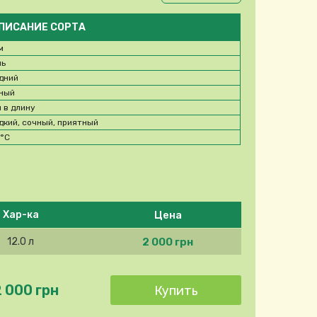
ПИСАНИЕ СОРТА
м
нь
дний
ный
м в длину
дкий, сочный, приятный
8
°C
Цена
Хар-ка
2 000 грн
12.0 л
2 000 грн