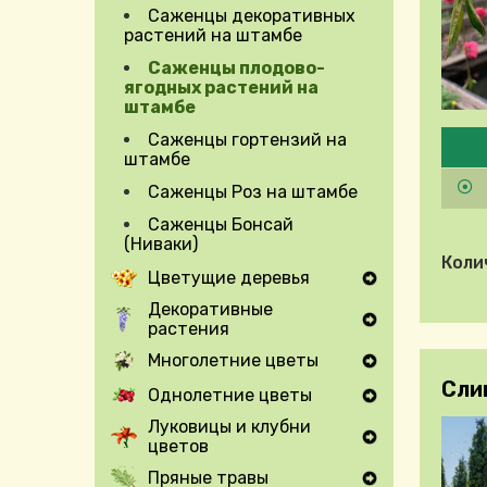
Саженцы декоративных
растений на штамбе
Саженцы плодово-
ягодных растений на
штамбе
Pleas
Саженцы гортензий на
штамбе
Саженцы Роз на штамбе
Саженцы Бонсай
(Ниваки)
Коли
Цветущие деревья
Expand Secondary Navigation Menu
Декоративные
растения
Expand Secondary Navigation Menu
Многолетние цветы
Expand Secondary Navigation Menu
Сли
Однолетние цветы
Expand Secondary Navigation Menu
Луковицы и клубни
цветов
Expand Secondary Navigation Menu
Пряные травы