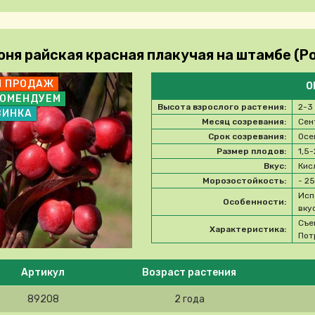
оня райская красная плакучая на штамбе (Р
П ПРОДАЖ
О
КОМЕНДУЕМ
Высота взрослого растения:
2-3
ВИНКА
Месяц созревания:
Сен
Срок созревания:
Осе
Размер плодов:
1,5-
Вкус:
Кис
Морозостойкость:
- 2
Исп
Особенности:
вку
Съе
Характеристика:
Пот
e select product
Артикул
Возраст растения
89208
2 года