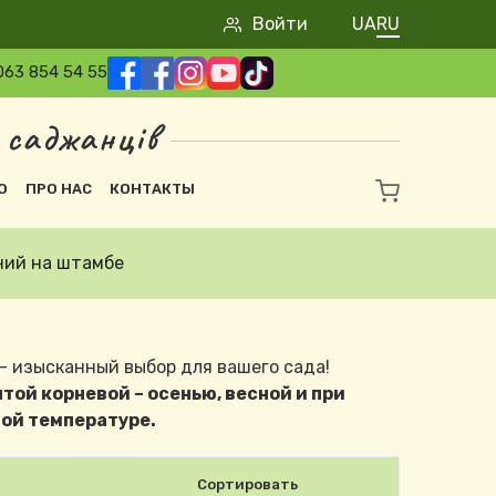
User account m
Войти
UA
RU
063 854 54 55
 саджанців
О
ПРО НАС
КОНТАКТЫ
ний на штамбе
 изысканный выбор для вашего сада!
той корневой – осенью, весной и при
ой температуре.
Сортировать