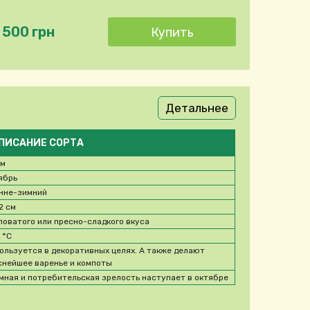
 500 грн
Детальнее
ПИСАНИЕ СОРТА
 м
ябрь
нне-зимний
2 см
ловатого или пресно-сладкого вкуса
5
°C
ользуется в декоративных целях. А также делают
снейшее варенье и компоты
мная и потребительская зрелость наступает в октябре