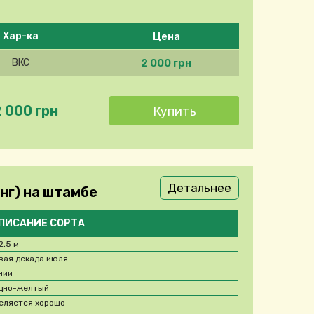
Цена
Хар-ка
2 000 грн
ВКС
2 000 грн
Детальнее
нг) на штамбе
ПИСАНИЕ СОРТА
2,5 м
вая декада июля
ний
дно-желтый
еляется хорошо