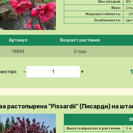
Вес плодов:
80-
Вкус:
Сла
Морозостойкость:
- 2
Особенности:
Цве
e select product
Артикул
Возраст растения
13843
2 года
1
-
+
чество:
ва растопырена "Pissardii" (Писарди) на шт
О
Высота взрослого растения:
5 м