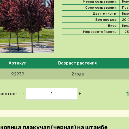
Месяц созревания:
Кон
Срок созревания:
Поз
Цвет мякоти:
Кра
Вес плодов:
20-
Вкус:
Кис
Морозостойкость:
- 2
e select product
Артикул
Возраст растения
92939
2 года
1
-
+
чество:
ковица плакучая (черная) на штамбе