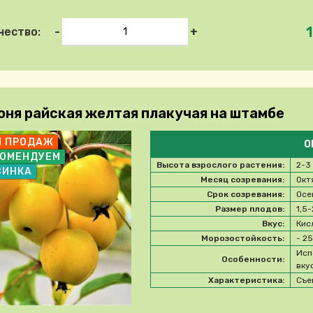
1
-
+
чество:
оня райская желтая плакучая на штамбе
П ПРОДАЖ
О
КОМЕНДУЕМ
Высота взрослого растения:
2-3
ВИНКА
Месяц созревания:
Окт
Срок созревания:
Осе
Размер плодов:
1,5-
Вкус:
Кис
Морозостойкость:
- 2
Исп
Особенности:
вку
Характеристика:
Съе