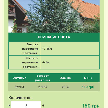
ОПИСАНИЕ СОРТА
Высота
взрослого
10-15м
растения:
Ширина
взрослого
4-6м.
растения:
Please select product
Возраст
Цена
Артикул
Хар-ка
растения
150 грн
29184
2 года
2,0 л
Количество:
150 грн
-
+