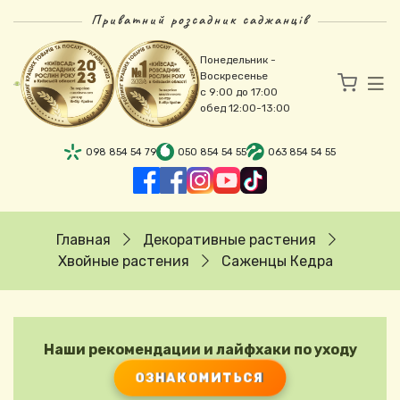
Перейти к основному содержанию
Приватний розсадник саджанців
Понедельник -
Воскресенье
с 9:00 до 17:00
обед 12:00-13:00
098 854 54 79
050 854 54 55
063 854 54 55
Строка навигации
Главная
Декоративные растения
Хвойные растения
Саженцы Кедра
Наши рекомендации и лайфхаки по уходу
ОЗНАКОМИТЬСЯ