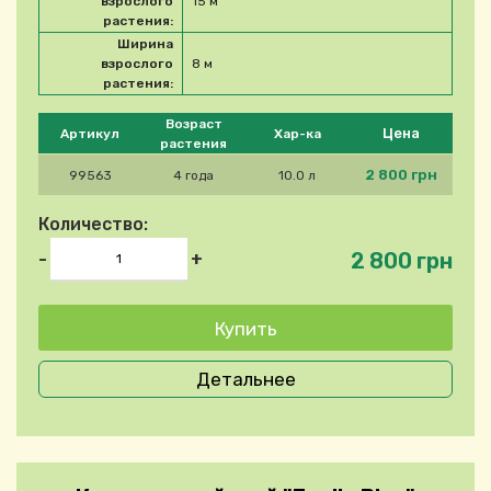
взрослого
15 м
растения:
Ширина
взрослого
8 м
растения:
Please select product
Возраст
Цена
Артикул
Хар-ка
растения
2 800 грн
99563
4 года
10.0 л
Количество:
2 800 грн
-
+
Детальнее