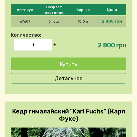
Please select product
Возраст
Цена
Артикул
Хар-ка
растения
2 800 грн
67607
3 года
10.0 л
Количество:
2 800 грн
-
+
Детальнее
Кедр гималайский "Karl Fuchs" (Карл
Фукс)