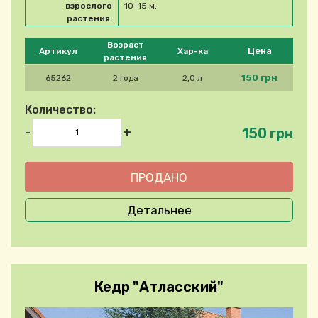
взрослого
10-15 м.
растения:
Please select product
Возраст
Цена
Артикул
Хар-ка
растения
150 грн
65262
2 года
2,0 л
Количество:
150 грн
-
+
Детальнее
Кедр "Атласский"