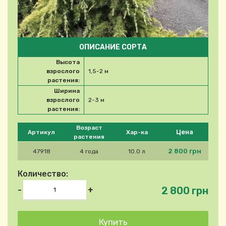
ОПИСАНИЕ СОРТА
Высота
взрослого
1,5-2 м
растения:
Ширина
взрослого
2-3 м
растения:
Please select product
Возраст
Цена
Артикул
Хар-ка
растения
2 800 грн
47918
4 года
10.0 л
Количество:
2 800 грн
-
+