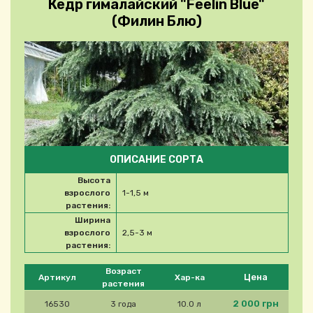
Кедр гималайский "Feelin Blue"
(Филин Блю)
ОПИСАНИЕ СОРТА
Высота
взрослого
1-1,5 м
растения:
Ширина
взрослого
2,5-3 м
растения:
Please select product
Возраст
Цена
Артикул
Хар-ка
растения
2 000 грн
16530
3 года
10.0 л