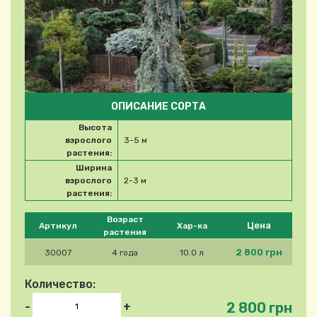
ОПИСАНИЕ СОРТА
Высота
взрослого
3-5 м
растения:
Ширина
взрослого
2-3 м
растения:
Please select product
Возраст
Цена
Артикул
Хар-ка
растения
2 800 грн
30007
4 года
10.0 л
Количество:
2 800 грн
-
+