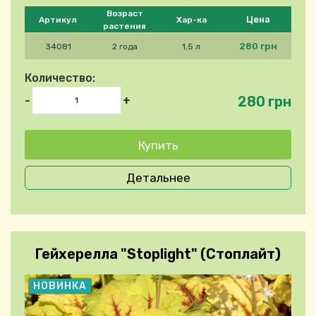
Please select product
Возраст
Цена
Артикул
Хар-ка
растения
280 грн
34081
2 года
1,5 л
Количество:
280 грн
-
+
Детальнее
Гейхерелла "Stoplight" (Стоплайт)
НОВИНКА