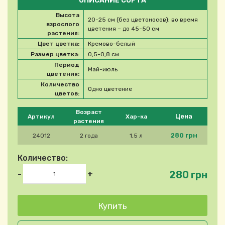
ОПИСАНИЕ СОРТА
Высота
20-25 см (без цветоносов); во время
взрослого
цветения – до 45-50 см
растения:
Цвет цветка:
Кремово-белый
Размер цветка:
0,5-0,8 см
Период
Май-июль
цветения:
Количество
Одно цветение
цветов:
Please select product
Возраст
Цена
Артикул
Хар-ка
растения
280 грн
24012
2 года
1,5 л
Количество:
280 грн
-
+