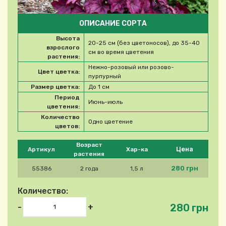
ОПИСАНИЕ СОРТА
Высота
20-25 см (без цветоносов), до 35-40
взрослого
см во время цветения
растения:
Нежно-розовый или розово-
Цвет цветка:
пурпурный
Размер цветка:
До 1 см
Период
Июнь-июль
цветения:
Количество
Одно цветение
цветов:
Please select product
Возраст
Цена
Артикул
Хар-ка
растения
280 грн
55386
2 года
1,5 л
Количество:
280 грн
-
+