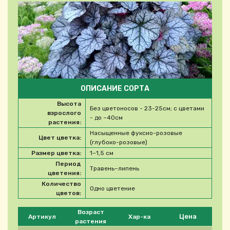
ОПИСАНИЕ СОРТА
Высота
Без цветоносов - 23-25см; с цветами
взрослого
- до ~40см
растения:
Насыщенные фуксио-розовые
Цвет цветка:
(глубоко-розовые)
Размер цветка:
1–1,5 см
Период
Травень–липень
цветения:
Количество
Одно цветение
цветов:
Please select product
Возраст
Цена
Артикул
Хар-ка
растения