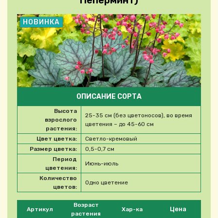
Пеперминт)
НОВИНКА
ОПИСАНИЕ СОРТА
Высота
25-35 см (без цветоносов), во время
взрослого
цветения – до 45-60 см
растения:
Цвет цветка:
Светло-кремовый
Размер цветка:
0,5-0,7 см
Период
Июнь-июль
цветения:
Количество
Одно цветение
цветов:
Please select product
Возраст
Цена
Артикул
Хар-ка
растения