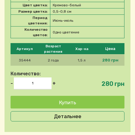
Цвет цветка:
Кремово-белый
Размер цветка:
0,5-0,8 см
Период
Июнь-июль
цветения:
Количество
Одно цветение
цветов:
Please select product
Возраст
Цена
Артикул
Хар-ка
растения
280 грн
35444
2 года
1,5 л
Количество:
280 грн
-
+
Детальнее