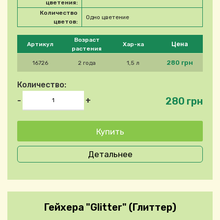
цветения:
Количество
Одно цветение
цветов:
Please select product
Возраст
Цена
Артикул
Хар-ка
растения
280 грн
16726
2 года
1,5 л
Количество:
280 грн
-
+
Детальнее
Гейхера "Glitter" (Глиттер)