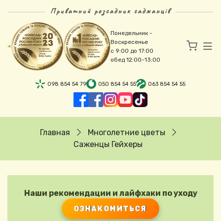
Перейти к основному содержанию
Приватний розсадник саджанців
Понедельник -
Воскресенье
с 9:00 до 17:00
обед 12:00-13:00
098 854 54 79
050 854 54 55
063 854 54 55
Строка навигации
Главная
Многолетние цветы
Саженцы Гейхеры
Наши рекомендации и лайфхаки по уходу
ОЗНАКОМИТЬСЯ