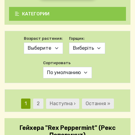
КАТЕГОРИИ
Возраст растения:
Горщик:
Сортировать
Нумерация страниц
Текущая страница
Страница
Следующая страница
Последняя страниц
1
2
Наступна ›
Остання »
Гейхера "Rex Peppermint" (Рекс