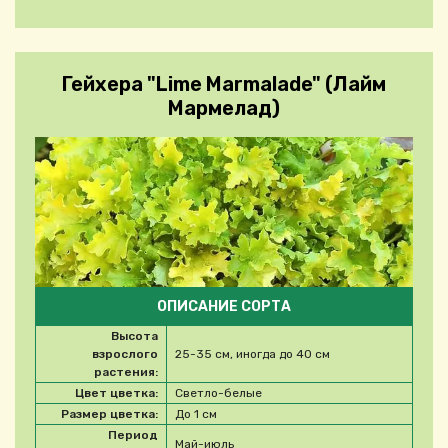
Гейхера "Lime Marmalade" (Лайм
Мармелад)
ОПИСАНИЕ СОРТА
Высота
взрослого
25-35 см, иногда до 40 см
растения:
Цвет цветка:
Светло-белые
Размер цветка:
До 1 см
Период
Май-июль