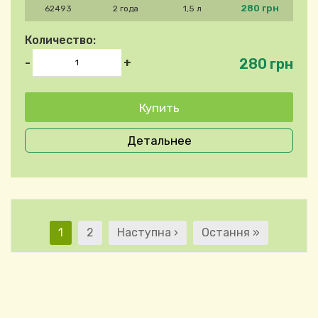
280 грн
62493
2 года
1,5 л
Количество:
280 грн
-
+
Детальнее
Нумерация страниц
Текущая страница
Страница
Следующая страница
Последняя страниц
1
2
Наступна ›
Остання »