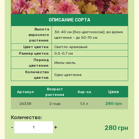
ОПИСАНИЕ СОРТА
Высота
30-40 см (без цветоносов), во время
взрослого
цветения – до 50-70 см
растения:
Цвет цветка:
Светло-кремовый
Размер цветка:
0,5-0,7 см
Период
Июнь-июль
цветения:
Количество
Одно цветение
цветов:
Please select product
Возраст
Цена
Артикул
Хар-ка
растения
280 грн
26338
2 года
1,5 л
Количество:
280 грн
-
+