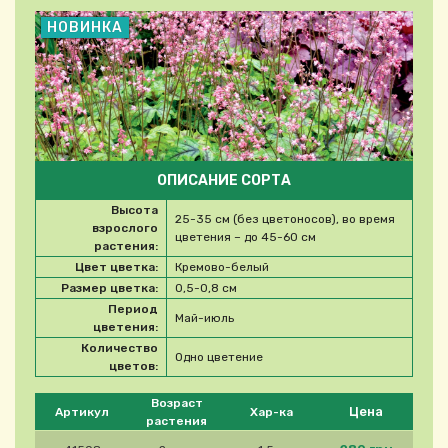
НОВИНКА
ОПИСАНИЕ СОРТА
Высота
25-35 см (без цветоносов), во время
взрослого
цветения – до 45-60 см
растения:
Цвет цветка:
Кремово-белый
Размер цветка:
0,5-0,8 см
Период
Май-июль
цветения:
Количество
Одно цветение
цветов:
Please select product
Возраст
Цена
Артикул
Хар-ка
растения