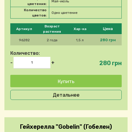
Май-июль
цветения:
Количество
Одно цветение
цветов:
Please select product
Возраст
Цена
Артикул
Хар-ка
растения
280 грн
96282
2 года
1,5 л
Количество:
280 грн
-
+
Детальнее
Гейхерелла "Gobelin" (Гобелен)