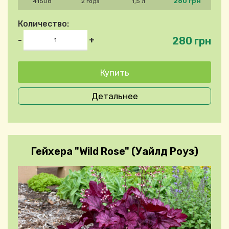
280 грн
41508
2 года
1,5 л
Количество:
280 грн
-
+
Детальнее
Гейхера "Wild Rose" (Уайлд Роуз)