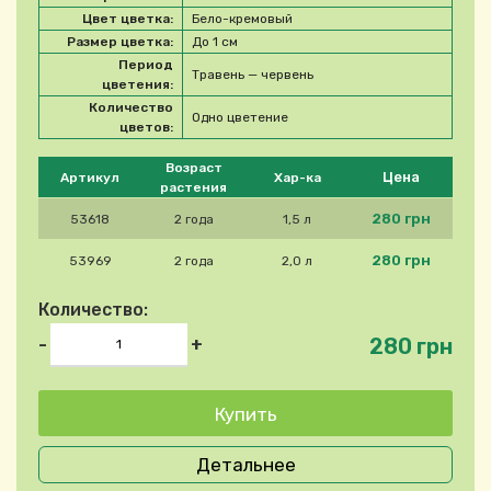
Цвет цветка:
Бело-кремовый
Размер цветка:
До 1 см
Период
Травень — червень
цветения:
Количество
Одно цветение
цветов:
Please select product
Возраст
Цена
Артикул
Хар-ка
растения
280 грн
53618
2 года
1,5 л
280 грн
53969
2 года
2,0 л
Количество:
280 грн
-
+
Детальнее