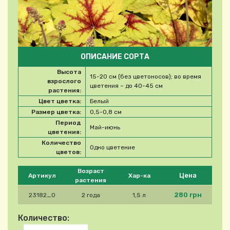
ОПИСАНИЕ СОРТА
Высота
15-20 см (без цветоносов); во время
взрослого
цветения – до 40-45 см
растения:
Цвет цветка:
Белый
Размер цветка:
0,5-0,8 см
Период
Май-июнь
цветения:
Количество
Одно цветение
цветов:
Please select product
Возраст
Цена
Артикул
Хар-ка
растения
280 грн
23182_0
2 года
1,5 л
Количество: