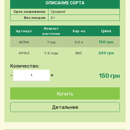
ОПИСАНИЕ СОРТА
Срок созревания:
Средний
Вес плодов:
2 г
Please select product
Возраст
Цена
Артикул
Хар-ка
растения
150 грн
62764
1 год
0,5 л
250 грн
49153
1-2 года
ВКС
Количество:
150 грн
-
+
Детальнее