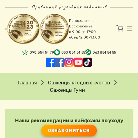
Перейти к основному содержанию
Приватний розсадник саджанців
Понедельник -
Воскресенье
с 9:00 до 17:00
обед 12:00-13:00
098 854 54 79
050 854 54 55
063 854 54 55
Строка навигации
Главная
Саженцы ягодных кустов
Саженцы Гуми
Наши рекомендации и лайфхаки по уходу
ОЗНАКОМИТЬСЯ