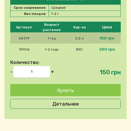
Срок созревания:
Средний
Вес плодов:
1-2 г
Please select product
Возраст
Цена
Артикул
Хар-ка
растения
150 грн
64379
1 год
0,5 л
250 грн
78906
1-2 года
ВКС
Количество:
150 грн
-
+
Детальнее