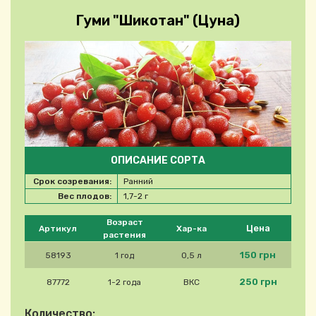
Гуми "Шикотан" (Цуна)
ОПИСАНИЕ СОРТА
Срок созревания:
Ранний
Вес плодов:
1,7-2 г
Please select product
Возраст
Цена
Артикул
Хар-ка
растения
150 грн
58193
1 год
0,5 л
250 грн
87772
1-2 года
ВКС
Количество: