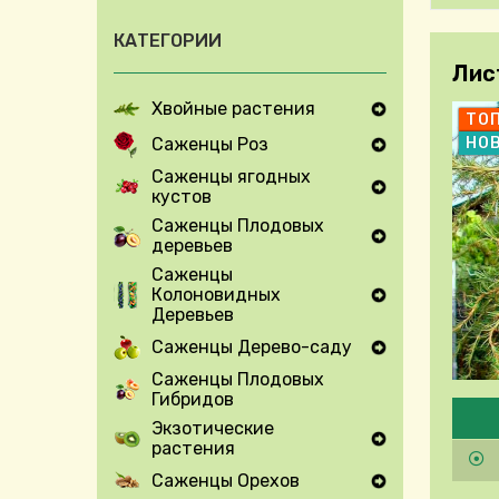
КАТЕГОРИИ
Лис
Хвойные растения
Expand Secondary Navigation Menu
ТО
Саженцы Роз
НО
Expand Secondary Navigation Menu
Саженцы ягодных
кустов
Expand Secondary Navigation Menu
Саженцы Плодовых
деревьев
Expand Secondary Navigation Menu
Саженцы
Колоновидных
Expand Secondary Navigation Menu
Деревьев
Саженцы Дерево-саду
Expand Secondary Navigation Menu
Саженцы Плодовых
Гибридов
Pleas
Экзотические
растения
Expand Secondary Navigation Menu
Саженцы Орехов
Expand Secondary Navigation Menu