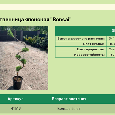
твенница японская "Bonsai"
О
Высота взрослого растения:
3-4
Цвет иголок:
Неж
Цвет приростов:
Све
Морозостойкость:
-3
e select product
Артикул
Возраст растения
41619
Больше 5 лет