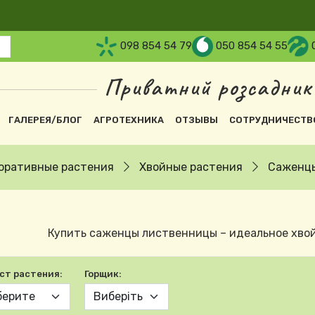
098 854 54 79
050 854 54 55
Приватний розсадник
вна навіґація
ГАЛЕРЕЯ/БЛОГ
АГРОТЕХНИКА
ОТЗЫВЫ
СОТРУДНИЧЕСТВ
оративные растения
Хвойные растения
Саженц
Купить саженцы лиственницы – идеальное хвой
ст растения:
Горщик: