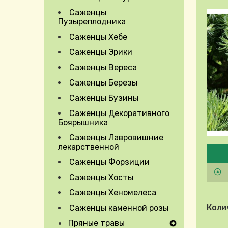
Саженцы
Пузыреплодника
Саженцы Хебе
Саженцы Эрики
Саженцы Вереса
Саженцы Березы
Саженцы Бузины
Саженцы Декоративного
Боярышника
Саженцы Лавровишние
Pleas
лекарственной
Саженцы Форзиции
Саженцы Хосты
Саженцы Хеномелеса
Коли
Саженцы каменной розы
Пряные травы
Expand Secondary Navigation Menu