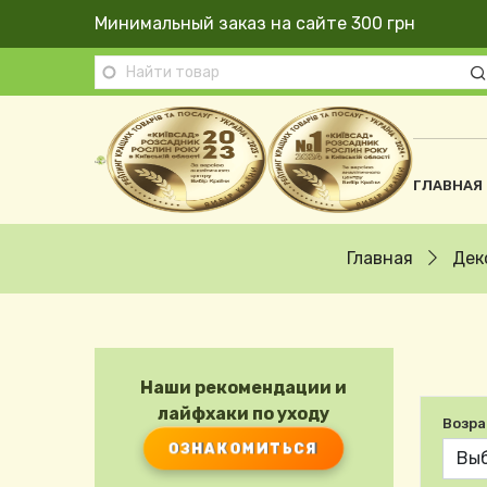
Перейти к основному содержанию
Минимальный заказ на сайте 300 грн
Осно
ГЛАВНАЯ
Строка навигации
Главная
Дек
Наши рекомендации и
лайфхаки по уходу
Возра
ОЗНАКОМИТЬСЯ