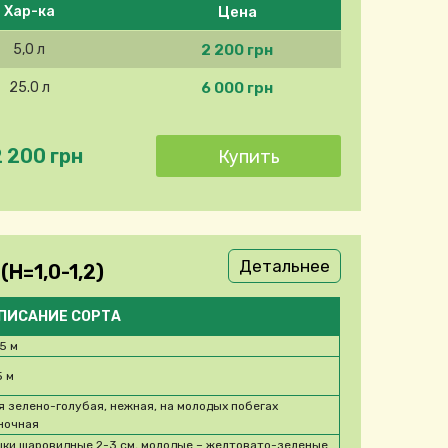
Цена
Хар-ка
2 200 грн
5,0 л
6 000 грн
25.0 л
2 200 грн
Детальнее
H=1,0-1,2)
ПИСАНИЕ СОРТА
,5 м
5 м
я зелено-голубая, нежная, на молодых побегах
ночная
ки шаровидные 2-3 см, молодые – желтовато-зеленые