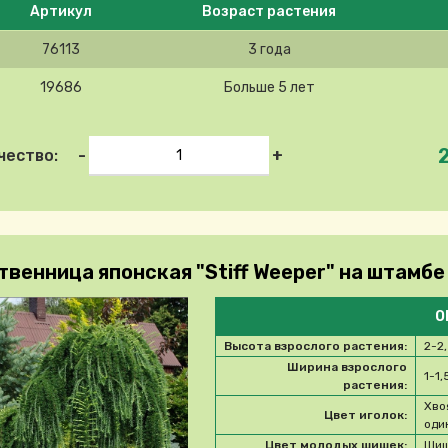
Артикул
Возраст растения
76113
3 года
19686
Больше 5 лет
-
+
чество:
венница японская "Stiff Weeper" на штамбе (
О
Высота взрослого растения:
2-2
Ширина взрослого
1-1,
растения:
Хво
Цвет иголок:
оди
Цвет молодых шишек:
Шиш