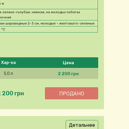
5 м
я зелено-голубая, нежная, на молодых побегах
ночная
ки шаровидные 2-3 см, молодые – желтовато-зеленые
0
°C
Цена
Хар-ка
2 200 грн
5,0 л
2 200 грн
Детальнее