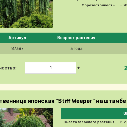
Морозостойкость:
- 3
e select product
Артикул
Возраст растения
87387
3 года
-
+
чество:
венница японская "Stiff Weeper" на штамбе (
О
Высота взрослого растения:
2-2