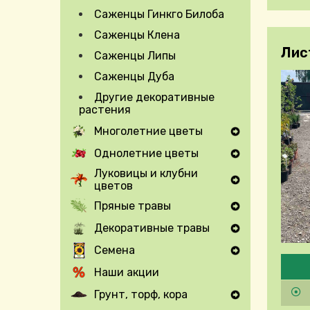
Саженцы Гинкго Билоба
Саженцы Клена
Лис
Саженцы Липы
Саженцы Дуба
Другие декоративные
растения
Многолетние цветы
Expand Secondary Navigation Menu
Однолетние цветы
Expand Secondary Navigation Menu
Луковицы и клубни
цветов
Expand Secondary Navigation Menu
Пряные травы
Expand Secondary Navigation Menu
Декоративные травы
Expand Secondary Navigation Menu
Семена
Pleas
Expand Secondary Navigation Menu
Наши акции
Грунт, торф, кора
Expand Secondary Navigation Menu