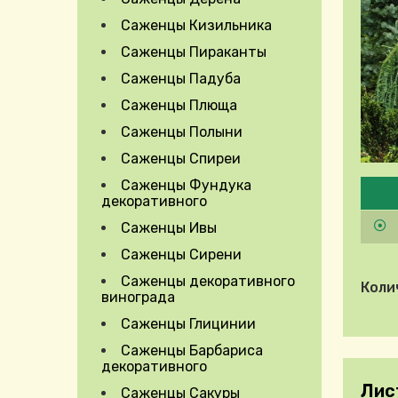
Саженцы Кизильника
Саженцы Пираканты
Саженцы Падуба
Саженцы Плюща
Саженцы Полыни
Саженцы Спиреи
Pleas
Саженцы Фундука
декоративного
Саженцы Ивы
Саженцы Сирени
Саженцы декоративного
Коли
винограда
Саженцы Глицинии
Саженцы Барбариса
декоративного
Лис
Саженцы Сакуры