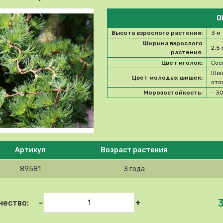
О
Высота взрослого растения:
3 м
Ширина взрослого
2,5 
растения:
Цвет иголок:
Сос
Шиш
Цвет молодых шишек:
ото
Морозостойкость:
- 3
e select product
Артикул
Возраст растения
89581
3 года
-
+
чество: