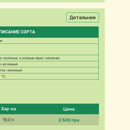
Детальнее
ПИСАНИЕ СОРТА
 м
е-зеленая, а осенью ярко-зеленая
о-розовый
тло-зеленый
0
°C
Цена
Хар-ка
2 500 грн
10.0 л