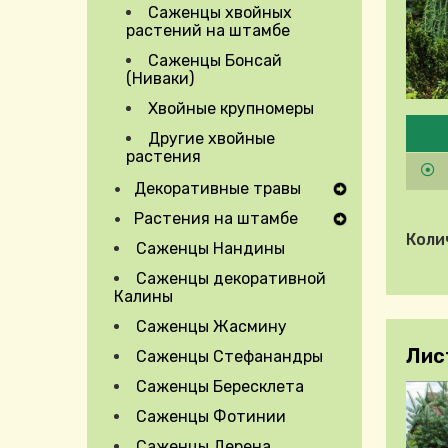
Саженцы хвойных
растений на штамбе
Саженцы Бонсай
(Ниваки)
Хвойные крупномеры
Pleas
Другие хвойные
растения
Декоративные травы
Expand Secondary Navigation Menu
Растения на штамбе
Expand Secondary Navigation Menu
Коли
Саженцы Нандины
Саженцы декоративной
Калины
Саженцы Жасмину
Лист
Саженцы Стефанандры
Expand Secondary Navigation Menu
Саженцы Бересклета
Саженцы Фотинии
Саженцы Дерена