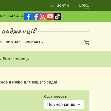
User account m
Войти
UA
RU
063 854 54 55
 саджанців
О
ПРО НАС
КОНТАКТЫ
ы Лиственницы
ное дерево для вашего сада!
Сортировать