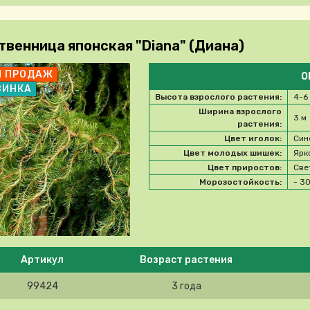
твенница японская "Diana" (Диана)
П ПРОДАЖ
О
ВИНКА
Высота взрослого растения:
4-6
Ширина взрослого
3 м
растения:
Цвет иголок:
Син
Цвет молодых шишек:
Ярк
Цвет приростов:
Све
Морозостойкость:
- 3
e select product
Артикул
Возраст растения
99424
3 года