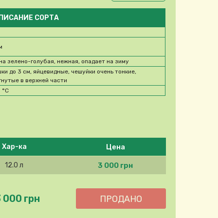
ПИСАНИЕ СОРТА
м
на зелено-голубая, нежная, опадает на зиму
ки до 3 см, яйцевидные, чешуйки очень тонкие,
гнутые в верхней части
0
°C
Цена
Хар-ка
3 000 грн
12.0 л
3 000 грн