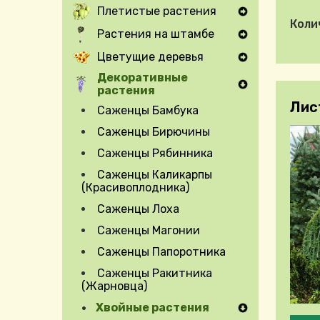
Плетистые растения
Expand Secondary Navigation Menu
Коли
Растения на штамбе
Expand Secondary Navigation Menu
Цветущие деревья
Expand Secondary Navigation Menu
Декоративные
растения
Лист
Саженцы Бамбука
Саженцы Бирючины
Саженцы Рябинника
Саженцы Каликарпы
(Красивоплодника)
Саженцы Лоха
Саженцы Магонии
Саженцы Папоротника
Саженцы Ракитника
(Жарновца)
Хвойные растения
Pleas