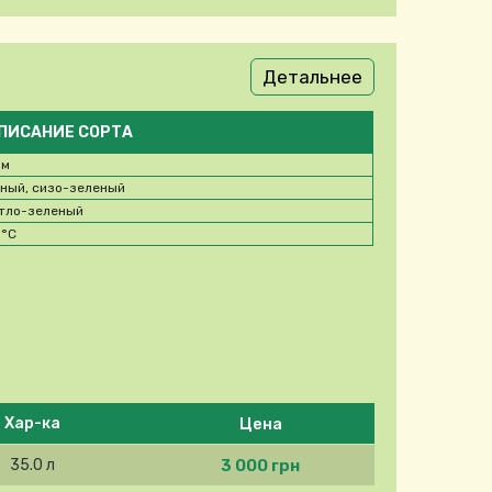
Детальнее
ПИСАНИЕ СОРТА
 м
ный, сизо-зеленый
тло-зеленый
0
°C
Цена
Хар-ка
3 000 грн
35.0 л