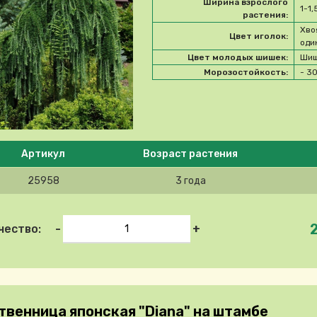
Ширина взрослого
1-1,
растения:
Хво
Цвет иголок:
оди
Цвет молодых шишек:
Шиш
Морозостойкость:
- 3
e select product
Артикул
Возраст растения
25958
3 года
-
+
чество:
твенница японская "Diana" на штамбе