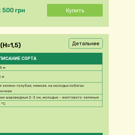
2 500 грн
Детальнее
(H=1,5)
ПИСАНИЕ СОРТА
,5 м
5 м
я зелено-голубая, нежная, на молодых побегах
ночная
ки шаровидные 2-3 см, молодые – желтовато-зеленые
0
°C