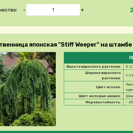
-
+
чество:
венница японская "Stiff Weeper" на штамбе 
О
Высота взрослого растения:
2-2
Ширина взрослого
1-1,
растения:
Хво
Цвет иголок:
оди
Цвет молодых шишек:
Шиш
Морозостойкость:
- 3
e select product