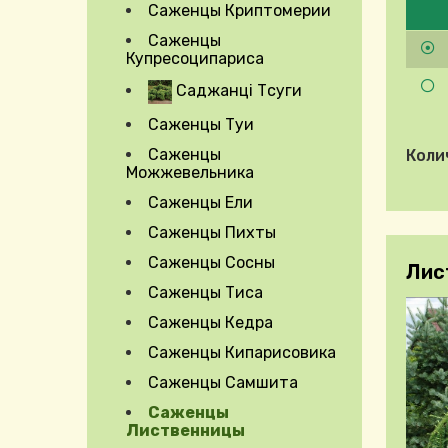
Саженцы Криптомерии
Саженцы
Купресоципариса
Саджанці Тсуги
Саженцы Туи
Саженцы
Коли
Можжевельника
Саженцы Ели
Саженцы Пихты
Саженцы Сосны
Лист
Саженцы Тиса
Expand Secondary Navigation Menu
Саженцы Кедра
Саженцы Кипарисовика
Саженцы Самшита
Саженцы
Лиственницы