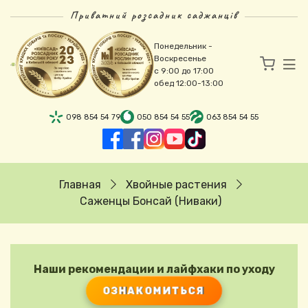
Перейти к основному содержанию
Приватний розсадник саджанців
Понедельник -
Воскресенье
с 9:00 до 17:00
обед 12:00-13:00
098 854 54 79
050 854 54 55
063 854 54 55
Строка навигации
Главная
Хвойные растения
Саженцы Бонсай (Ниваки)
Наши рекомендации и лайфхаки по уходу
ОЗНАКОМИТЬСЯ