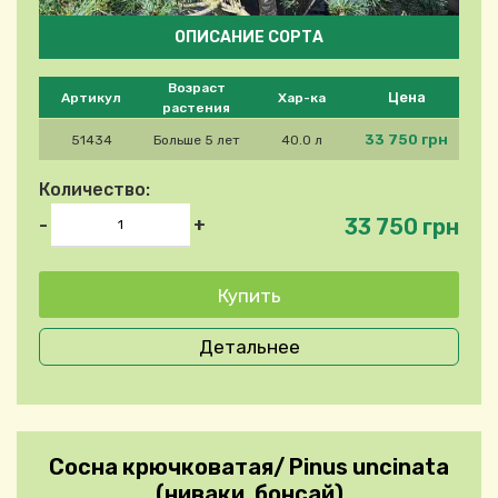
ОПИСАНИЕ СОРТА
Please select product
Возраст
Цена
Артикул
Хар-ка
растения
33 750 грн
51434
Больше 5 лет
40.0 л
Количество:
33 750 грн
-
+
Детальнее
Сосна крючковатая/ Pinus uncinata
(ниваки, бонсай)