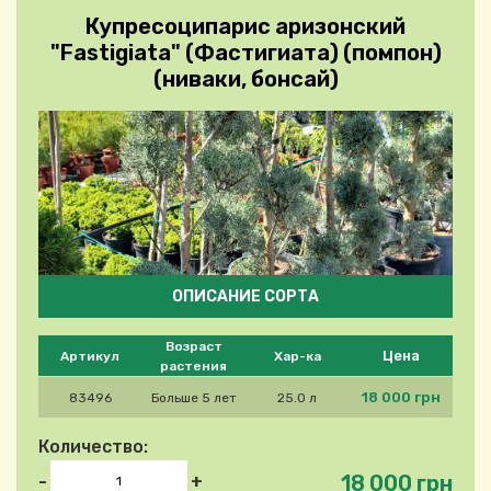
Купресоципарис аризонский
"Fastigiata" (Фастигиата) (помпон)
(ниваки, бонсай)
ОПИСАНИЕ СОРТА
Please select product
Возраст
Цена
Артикул
Хар-ка
растения
18 000 грн
83496
Больше 5 лет
25.0 л
Количество:
18 000 грн
-
+