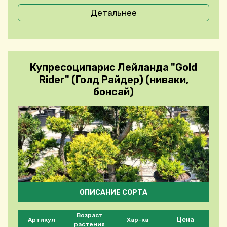
Детальнее
Купресоципарис Лейланда "Gold
Rider" (Голд Райдер) (ниваки,
бонсай)
ОПИСАНИЕ СОРТА
Please select product
Возраст
Цена
Артикул
Хар-ка
растения