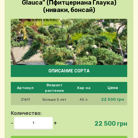
Glauca" (Пфитцериана Глаука)
(ниваки, бонсай)
ОПИСАНИЕ СОРТА
Please select product
Возраст
Цена
Артикул
Хар-ка
растения
22 500 грн
21611
Больше 5 лет
45 л
Количество:
22 500 грн
-
+