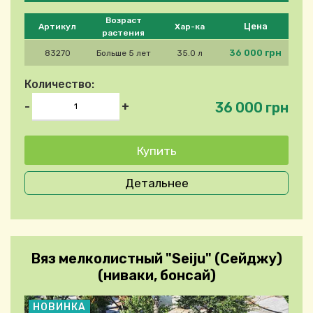
Please select product
Возраст
Цена
Артикул
Хар-ка
растения
36 000 грн
83270
Больше 5 лет
35.0 л
Количество:
36 000 грн
-
+
Детальнее
Вяз мелколистный "Seiju" (Сейджу)
(ниваки, бонсай)
НОВИНКА