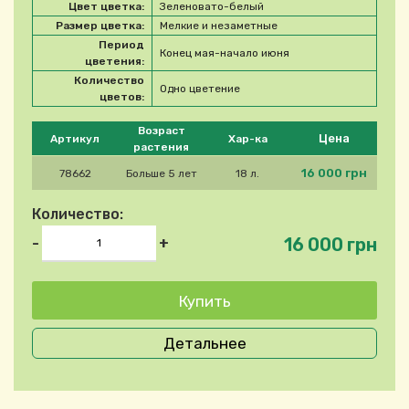
Цвет цветка:
Зеленовато-белый
Размер цветка:
Мелкие и незаметные
Период
Конец мая-начало июня
цветения:
Количество
Одно цветение
цветов:
Please select product
Возраст
Цена
Артикул
Хар-ка
растения
16 000 грн
78662
Больше 5 лет
18 л.
Количество:
16 000 грн
-
+
Детальнее