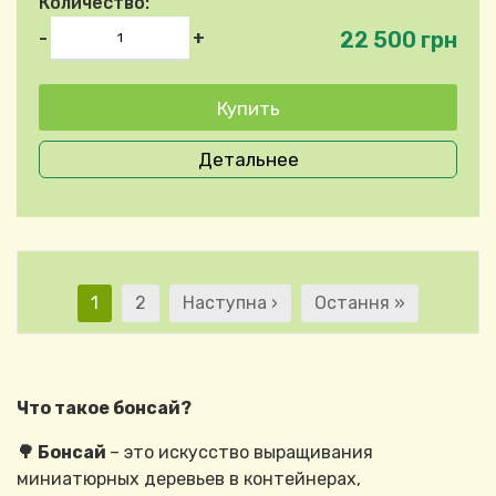
Количество:
22 500 грн
-
+
Детальнее
Нумерация страниц
Текущая страница
Страница
Следующая страница
Последняя страниц
1
2
Наступна ›
Остання »
Что такое бонсай?
🌳 Бонсай
– это искусство выращивания
миниатюрных деревьев в контейнерах,