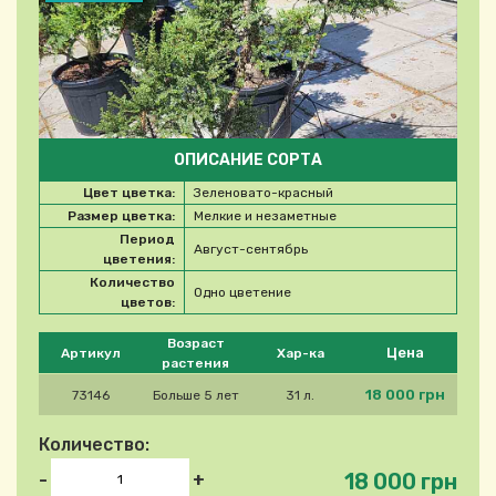
ОПИСАНИЕ СОРТА
Цвет цветка:
Зеленовато-красный
Размер цветка:
Мелкие и незаметные
Период
Август-сентябрь
цветения:
Количество
Одно цветение
цветов:
Please select product
Возраст
Цена
Артикул
Хар-ка
растения
18 000 грн
73146
Больше 5 лет
31 л.
Количество:
18 000 грн
-
+