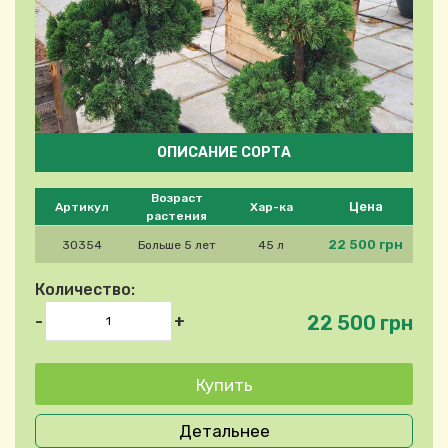
ОПИСАНИЕ СОРТА
Please select product
Возраст
Цена
Артикул
Хар-ка
растения
22 500 грн
30354
Больше 5 лет
45 л
Количество:
22 500 грн
-
+
Детальнее