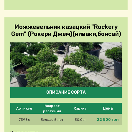
Можжевельник казацкий "Rockery
Gem" (Рокери Джем)(ниваки,бонсай)
ОПИСАНИЕ СОРТА
Please select product
Возраст
Цена
Артикул
Хар-ка
растения
22 500 грн
73986
Больше 5 лет
30.0 л