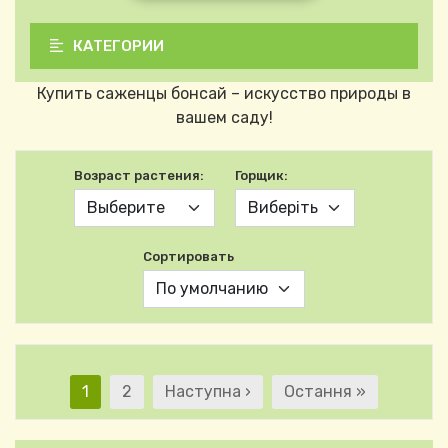
КАТЕГОРИИ
Купить саженцы бонсай – искусство природы в
вашем саду!
Возраст растения:
Горщик:
Сортировать
Нумерация страниц
Текущая страница
Страница
Следующая страница
Последняя страниц
1
2
Наступна ›
Остання »