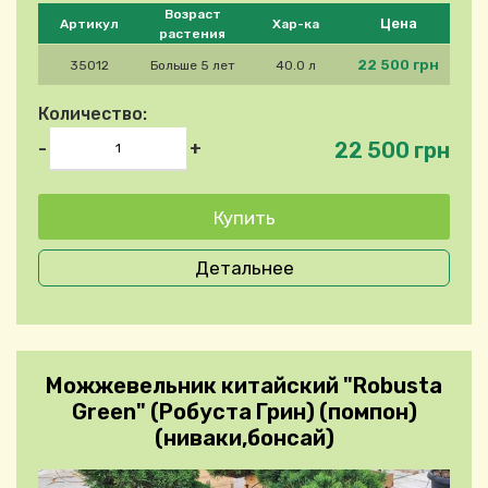
Please select product
Возраст
Цена
Артикул
Хар-ка
растения
22 500 грн
35012
Больше 5 лет
40.0 л
Количество:
22 500 грн
-
+
Детальнее
Можжевельник китайский "Robusta
Green" (Робуста Грин) (помпон)
(ниваки,бонсай)