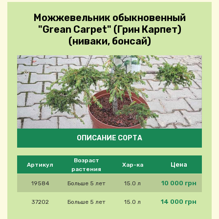
Можжевельник обыкновенный
"Grean Carpet" (Грин Карпет)
(ниваки, бонсай)
ОПИСАНИЕ СОРТА
Please select product
Возраст
Цена
Артикул
Хар-ка
растения
10 000 грн
19584
Больше 5 лет
15.0 л
14 000 грн
37202
Больше 5 лет
15.0 л