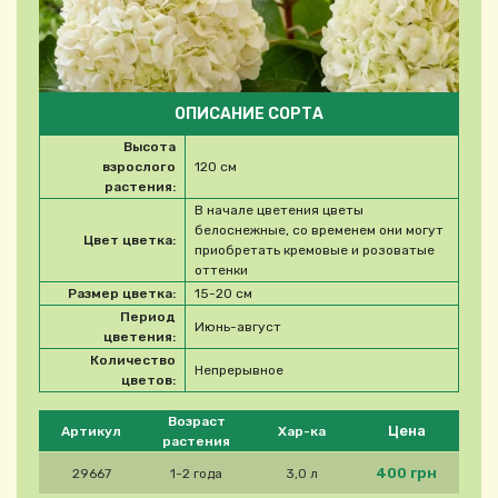
ОПИСАНИЕ СОРТА
Высота
взрослого
120 см
растения:
В начале цветения цветы
белоснежные, со временем они могут
Цвет цветка:
приобретать кремовые и розоватые
оттенки
Размер цветка:
15-20 см
Период
Июнь-август
цветения:
Количество
Непрерывное
цветов:
Please select product
Возраст
Цена
Артикул
Хар-ка
растения
400 грн
29667
1-2 года
3,0 л