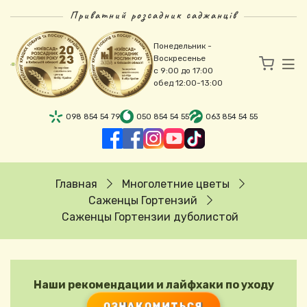
Перейти к основному содержанию
Приватний розсадник саджанців
Понедельник -
Воскресенье
с 9:00 до 17:00
обед 12:00-13:00
098 854 54 79
050 854 54 55
063 854 54 55
Строка навигации
Главная
Многолетние цветы
Саженцы Гортензий
Саженцы Гортензии дуболистой
Наши рекомендации и лайфхаки по уходу
ОЗНАКОМИТЬСЯ