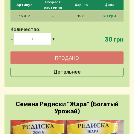
Please select product
Возраст
Цена
Артикул
Хар-ка
растения
30 грн
16389
-
15 г.
Количество:
30 грн
-
+
Детальнее
Семена Редиски "Жара" (Богатый
Урожай)