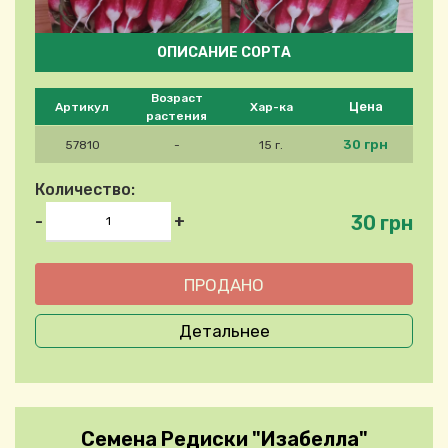
ОПИСАНИЕ СОРТА
Please select product
Возраст
Цена
Артикул
Хар-ка
растения
30 грн
57810
-
15 г.
Количество:
30 грн
-
+
Детальнее
Семена Редиски "Изабелла"