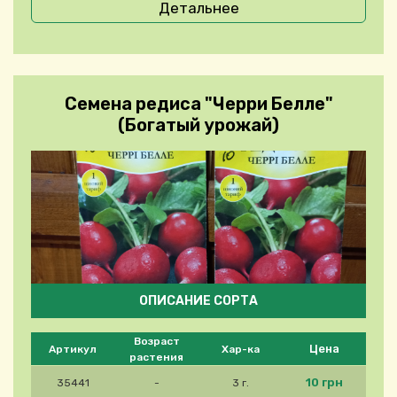
Детальнее
Семена редиса "Черри Белле"
(Богатый урожай)
ОПИСАНИЕ СОРТА
Please select product
Возраст
Цена
Артикул
Хар-ка
растения
10 грн
35441
-
3 г.