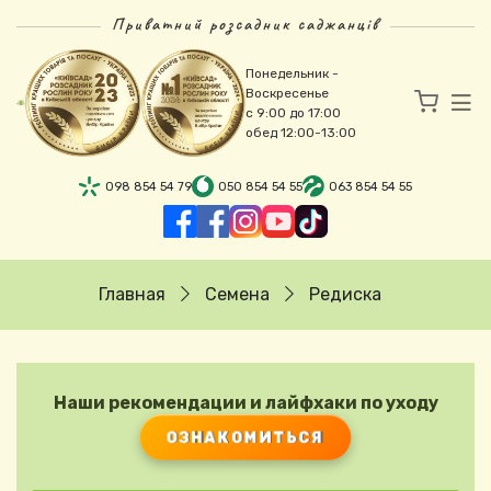
Перейти к основному содержанию
Приватний розсадник саджанців
Понедельник -
Воскресенье
с 9:00 до 17:00
обед 12:00-13:00
098 854 54 79
050 854 54 55
063 854 54 55
Строка навигации
Главная
Семена
Редиска
Наши рекомендации и лайфхаки по уходу
ОЗНАКОМИТЬСЯ