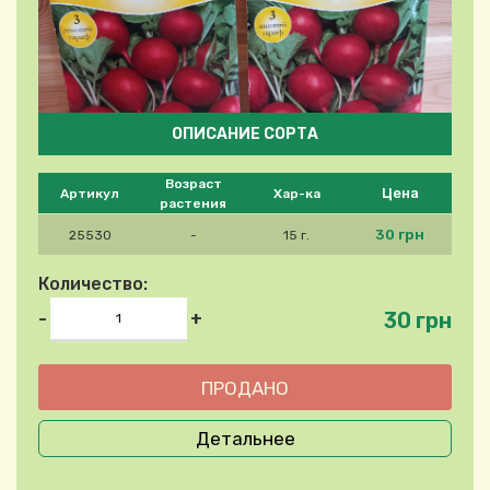
ОПИСАНИЕ СОРТА
Please select product
Возраст
Цена
Артикул
Хар-ка
растения
30 грн
25530
-
15 г.
Количество:
30 грн
-
+
Детальнее