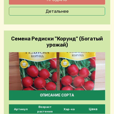
Детальнее
Семена Редиски "Корунд" (Богатый
урожай)
ОПИСАНИЕ СОРТА
Please select product
Возраст
Цена
Артикул
Хар-ка
растения