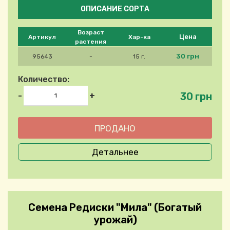
ОПИСАНИЕ СОРТА
Please select product
Возраст
Цена
Артикул
Хар-ка
растения
30 грн
95643
-
15 г.
Количество:
30 грн
-
+
Детальнее
Семена Редиски "Мила" (Богатый
урожай)