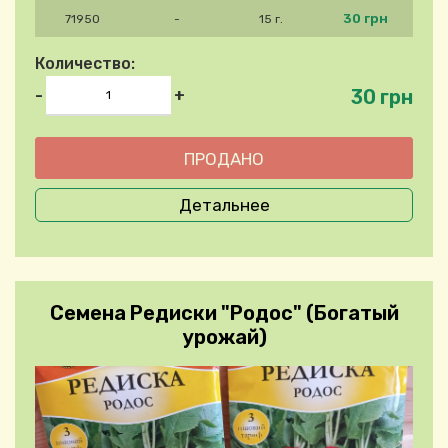
30 грн
71950
-
15 г.
Количество:
30 грн
-
+
Детальнее
Семена Редиски "Родос" (Богатый
урожай)