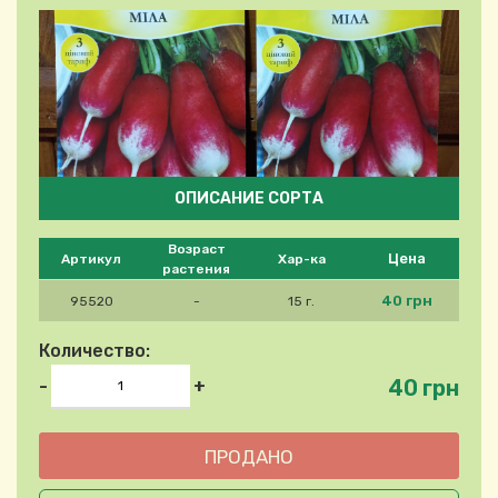
ОПИСАНИЕ СОРТА
Please select product
Возраст
Цена
Артикул
Хар-ка
растения
40 грн
95520
-
15 г.
Количество:
40 грн
-
+