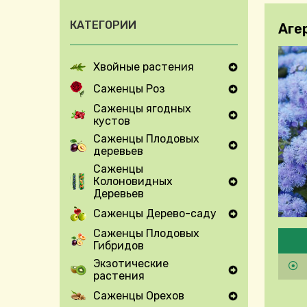
КАТЕГОРИИ
Аге
Хвойные растения
Expand Secondary Navigation Menu
Саженцы Роз
Expand Secondary Navigation Menu
Саженцы ягодных
кустов
Expand Secondary Navigation Menu
Саженцы Плодовых
деревьев
Expand Secondary Navigation Menu
Саженцы
Колоновидных
Expand Secondary Navigation Menu
Деревьев
Саженцы Дерево-саду
Expand Secondary Navigation Menu
Pleas
Саженцы Плодовых
Гибридов
Экзотические
растения
Expand Secondary Navigation Menu
Саженцы Орехов
Expand Secondary Navigation Menu