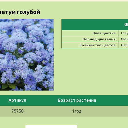
ратум голубой
О
Цвет цветка:
Гол
Период цветения:
Июн
Количество цветов:
Неп
e select product
Артикул
Возраст растения
75738
1 год