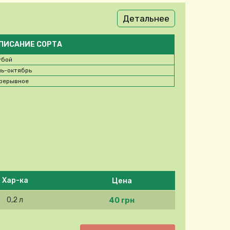
Детальнее
ПИСАНИЕ СОРТА
убой
ь-октябрь
рерывное
Цена
Хар-ка
40 грн
0,2 л