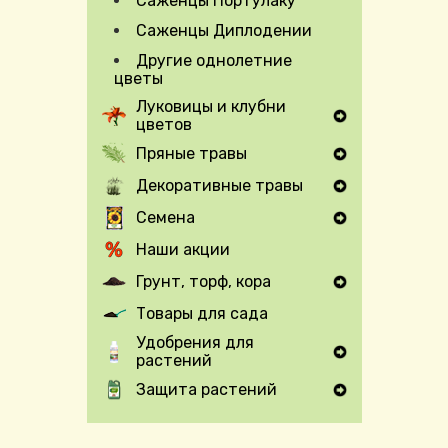
Саженцы Портулаку
Саженцы Диплодении
Другие однолетние
цветы
Луковицы и клубни
цветов
Expand Secondary Navigation Menu
Пряные травы
Expand Secondary Navigation Menu
Декоративные травы
Expand Secondary Navigation Menu
Семена
Expand Secondary Navigation Menu
Наши акции
Грунт, торф, кора
Expand Secondary Navigation Menu
Товары для сада
Удобрения для
растений
Expand Secondary Navigation Menu
Защита растений
Expand Secondary Navigation Menu