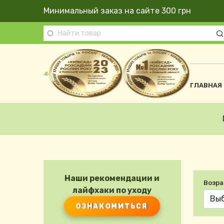
Перейти к основному содержанию
Минимальный заказ на сайте 300 грн
Осно
ГЛАВНАЯ
Строка навигации
Наши рекомендации и
Возра
лайфхаки по уходу
ОЗНАКОМИТЬСЯ