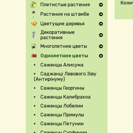
Коли
Плетистые растения
Expand Secondary Navigation Menu
Растения на штамбе
Expand Secondary Navigation Menu
Цветущие деревья
Expand Secondary Navigation Menu
Декоративные
растения
Expand Secondary Navigation Menu
Многолетние цветы
Expand Secondary Navigation Menu
Однолетние цветы
Саженцы Алисума
Саджанці Левового Зіву
(Антирінуму)
Саженцы Георгины
Саженцы Калибрахоа
Саженцы Лобелии
Саженцы Примулы
Саженцы Петунии
Саженцы Сурфинии