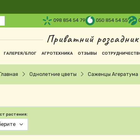
098 854 54 79
050 854 54 55
Приватний розсадник
вна навіґація
ГАЛЕРЕЯ/БЛОГ
АГРОТЕХНИКА
ОТЗЫВЫ
СОТРУДНИЧЕСТВ
Главная
Однолетние цветы
Саженцы Агератума
ст растения: