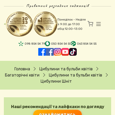
Перейти до основного вмісту
Приватний розсадник саджанців
Понеділок - Неділя
з 9:00 до 17:00
обід 12:00-13:00
098 854 54 79
050 854 54 55
063 854 54 55
Рядок навіґації
Головна
Цибулини та бульби квітів
Багаторічні квіти
Цибулини та бульби квітів
Цибулини Шніт
Наші рекомендації та лайфхаки по догляду
ОЗНАЙОМИТИСЬ