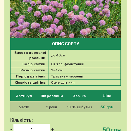
ОПИС СОРТУ
Висота дорослої
до 40см
рослини:
Колір квітки:
Світло-фіолетовий
Розмір квітки:
2-3 см
Період цвітіння:
Травень - червень
Кількість цвітінь:
Одне цвітіння
Будь ласка, виберіть продукт
Ціна
Артикул
Вік рослини
Хар-ка
50 грн
60318
2 роки
10-15 цибулин
Кількість:
50 грн
-
+