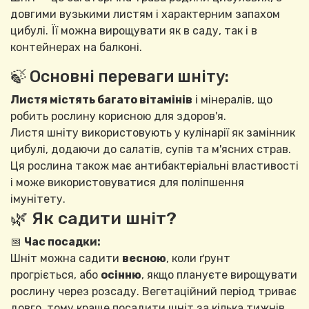
довгими вузькими листям і характерним запахом
цибулі. Її можна вирощувати як в саду, так і в
контейнерах на балконі.
🍃 Основні переваги шніту:
Листя містять багато вітамінів
і мінералів, що
робить рослину корисною для здоров'я.
Листя шніту використовують у кулінарії як замінник
цибулі, додаючи до салатів, супів та м'ясних страв.
Ця рослина також має антибактеріальні властивості
і може використовуватися для поліпшення
імунітету.
🌿 Як садити шніт?
📅
Час посадки:
Шніт можна садити
весною
, коли ґрунт
прогріється, або
осінню
, якщо плануєте вирощувати
рослину через розсаду. Вегетаційний період триває
довго, тому краще посадити шніт за кілька тижнів