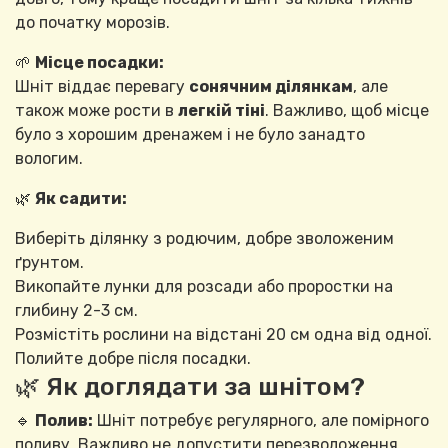
до початку морозів.
🌱
Місце посадки:
Шніт віддає перевагу
сонячним ділянкам
, але
також може рости в
легкій тіні
. Важливо, щоб місце
було з хорошим дренажем і не було занадто
вологим.
🌿
Як садити:
Виберіть ділянку з родючим, добре зволоженим
ґрунтом.
Викопайте лунки для розсади або проростки на
глибину 2-3 см.
Розмістіть рослини на відстані 20 см одна від одної.
Полийте добре після посадки.
🌿 Як доглядати за шнітом?
🔹
Полив:
Шніт потребує регулярного, але помірного
поливу. Важливо не допустити перезволоження