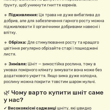
ґрунту, щоб уникнути гниття коренів.
🔹
Підживлення:
Ця трава не дуже вибаглива до
добрив, але для забезпечення гарного росту можна
підживлювати її органічними добривами навесні і
влітку.
🔹
Обрізка:
Для стимулювання росту та кращого
цвітіння регулярно обрізайте старі і пошкоджені
листя.
🔹
Зимівля:
Шніт — зимостійка рослина, тому в
умовах помірного клімату зимувати вона може без
додаткового укриття. Якщо зима дуже холодна,
рослину можна покрити товстим шаром мульчі.
🌿 Чому варто купити шніт саме
у нас?
✔
Високоякісні саджанці
шніту, які швидко