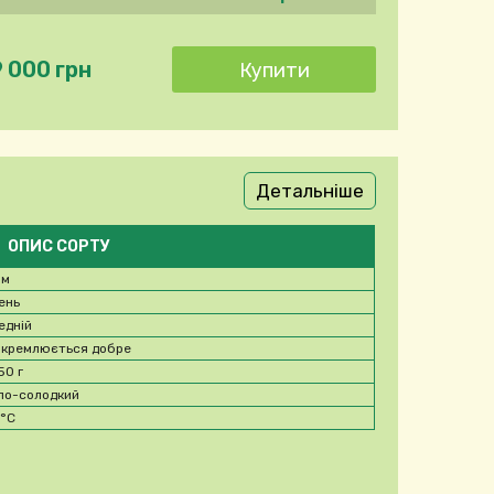
9 000 грн
Детальніше
ОПИС СОРТУ
 м
ень
едній
окремлюється добре
50 г
ло-солодкий
8
°C