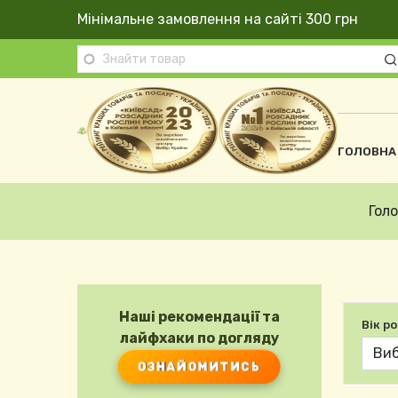
Перейти до основного вмісту
Мінімальне замовлення на сайті 300 грн
Осно
ГОЛОВНА
Рядок навіґації
Гол
Наші рекомендації та
Вік р
лайфхаки по догляду
ОЗНАЙОМИТИСЬ