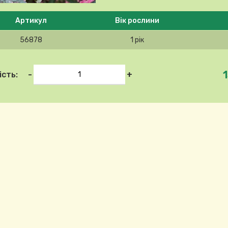
 ласка, виберіть продукт
Артикул
Вік рослини
56878
1 рік
-
+
ість: