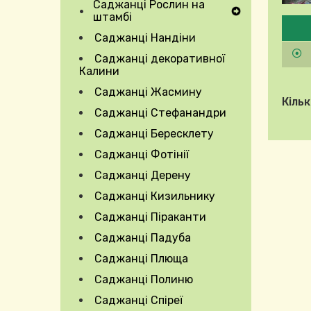
Саджанці Рослин на
Expand Secondary Navigation Menu
штамбі
Будь
Саджанці Нандіни
Саджанці декоративної
Калини
Саджанці Жасмину
Кільк
Саджанці Стефанандри
Саджанці Бересклету
Саджанці Фотінії
Саджанці Дерену
Саджанці Кизильнику
Саджанці Піраканти
Саджанці Падуба
Саджанці Плюща
Саджанці Полиню
Саджанці Спіреї