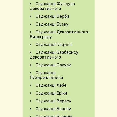
Саджанці Фундука
декоративного
Expand Secondary Navigation Menu
Саджанці Верби
Саджанці Бузку
Саджанці Декоративного
Винограду
Саджанці Гліцинії
Саджанці Барбарису
декоративного
Саджанці Сакури
Саджанці
Пухироплідника
Саджанці Хебе
Саджанці Еріки
Саджанці Вересу
Саджанці Берези
Саджанці Бузини