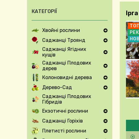
КАТЕГОРІЇ
Ірга
ТО
Хвойні рослини
РЕ
Expand Secondary Navigation Menu
НО
Саджанці Троянд
Expand Secondary Navigation Menu
Саджанці Ягідних
кущів
Expand Secondary Navigation Menu
Саджанці Плодових
дерев
Expand Secondary Navigation Menu
Колоновидні дерева
Expand Secondary Navigation Menu
Дерево-Сад
Expand Secondary Navigation Menu
Саджанці Плодових
Гібридів
Екзотичні рослини
Expand Secondary Navigation Menu
Будь
Саджанці Горіхів
Expand Secondary Navigation Menu
Плетисті рослини
Expand Secondary Navigation Menu