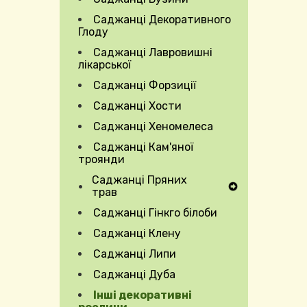
Саджанці Декоративного
Глоду
Саджанці Лавровишні
лікарської
Саджанці Форзиції
Саджанці Хости
Саджанці Хеномелеса
Саджанці Кам'яної
троянди
Саджанці Пряних
Expand Secondary Navigation Menu
трав
Саджанці Гінкго білоби
Саджанці Клену
Саджанці Липи
Саджанці Дуба
Інші декоративні