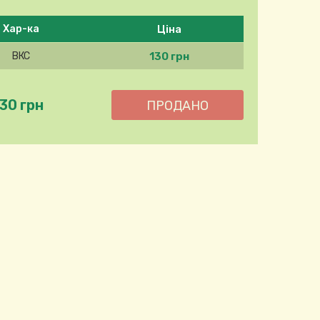
Ціна
Хар-ка
130 грн
ВКС
130 грн