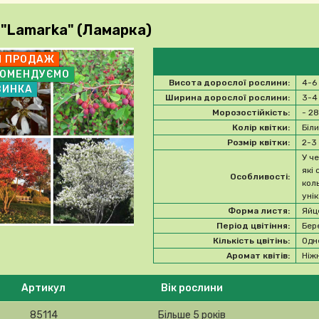
 "Lamarka" (Ламарка)
П ПРОДАЖ
КОМЕНДУЄМО
Висота дорослої рослини:
4-6
ВИНКА
Ширина дорослої рослини:
3-4
Морозостійкість:
- 2
Колір квітки:
Біл
Розмір квітки:
2-3
У ч
які
Особливості:
кол
уні
Форма листя:
Яйц
Період цвітіння:
Бер
Кількість цвітінь:
Одн
Аромат квітів:
Ніж
 ласка, виберіть продукт
Артикул
Вік рослини
85114
Більше 5 років