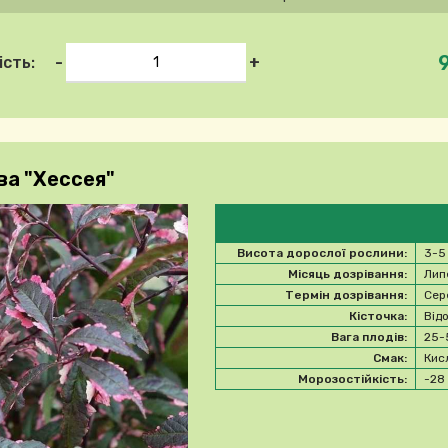
-
+
ість:
ва "Хессея"
Висота дорослої рослини:
3-5
Місяць дозрівання:
Лип
Термін дозрівання:
Сер
Кісточка:
Від
Вага плодів:
25-
Смак:
Кис
Морозостійкість:
-2