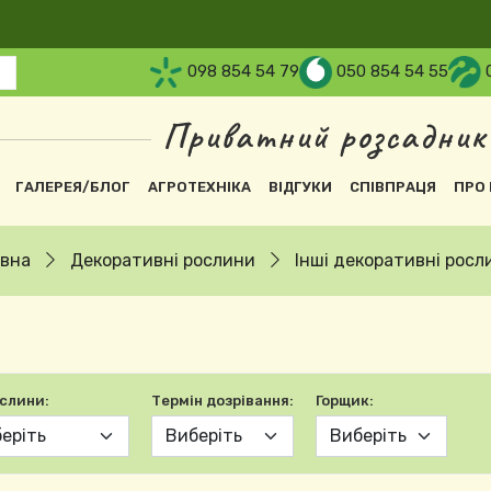
098 854 54 79
050 854 54 55
Приватний розсадник
вна навіґація
ГАЛЕРЕЯ/БЛОГ
АГРОТЕХНІКА
ВІДГУКИ
СПІВПРАЦЯ
ПРО 
овна
Декоративні рослини
Інші декоративні росл
ослини:
Термін дозрівання:
Горщик: