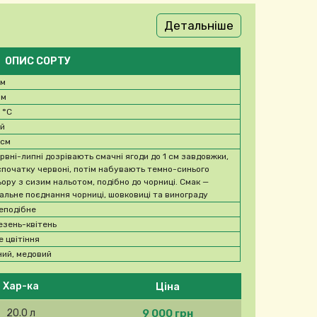
Детальніше
ОПИС СОРТУ
 м
 м
8
°C
ий
 см
ервні-липні дозрівають смачні ягоди до 1 см завдовжки,
 спочатку червоні, потім набувають темно-синього
ьору з сизим нальотом, подібно до чорниці. Смак —
кальне поєднання чорниці, шовковиці та винограду
еподібне
езень-квітень
е цвітіння
ний, медовий
Ціна
Хар-ка
9 000 грн
20.0 л