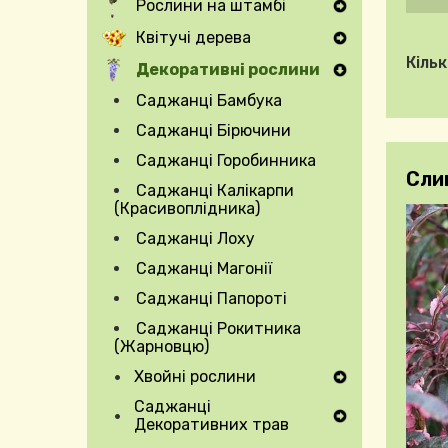
Рослини на штамбі
Expand Secondary Navigation Menu
Квітучі дерева
Expand Secondary Navigation Menu
Кільк
Декоративні рослини
Саджанці Бамбука
Саджанці Бірючини
Саджанці Горобинника
Сли
Саджанці Калікарпи
(Красивоплідника)
Саджанці Лоху
Саджанці Магонії
Саджанці Папороті
Саджанці Рокитника
(Жарновцю)
Хвойні рослини
Expand Secondary Navigation Menu
Саджанці
Expand Secondary Navigation Menu
Декоративних трав