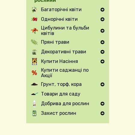
рослини
Багаторічні квіти
Expand Secondary Navigation Menu
Однорічні квіти
Expand Secondary Navigation Menu
Цибулини та бульби
квітів
Expand Secondary Navigation Menu
Пряні трави
Expand Secondary Navigation Menu
Декоративні трави
Expand Secondary Navigation Menu
Купити Насіння
Expand Secondary Navigation Menu
Купити саджанці по
Акції
Грунт, торф, кора
Expand Secondary Navigation Menu
Товари для саду
Добрива для рослин
Expand Secondary Navigation Menu
Захист рослин
Expand Secondary Navigation Menu