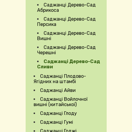
Expand Secondary Navigation Menu
Саджанці Дерево-Сад
Абрикоса
Саджанці Дерево-Сад
Expand Secondary Navigation Menu
Персика
Саджанці Дерево-Сад
Вишні
Саджанці Дерево-Сад
Черешні
Саджанці Дерево-Сад
Сливи
Саджанці Плодово-
Ягідних на штамбі
Саджанці Айви
Саджанці Войлочної
вишні (китайської)
Саджанці Глоду
Саджанці Гумі
Саджанці Годжі