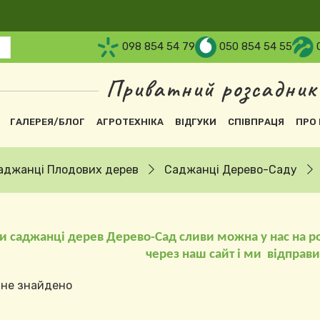
098 854 54 79
050 854 54 55
Приватний розсадник
вна навіґація
ГАЛЕРЕЯ/БЛОГ
АГРОТЕХНІКА
ВІДГУКИ
СПІВПРАЦЯ
ПРО 
аджанці Плодових дерев
Саджанці Дерево-Саду
и саджанці дерев Дерево-Сад сливи можна у нас на р
через наш сайт і ми
відправ
 не знайдено