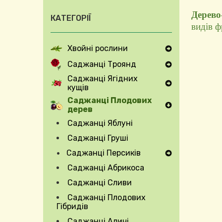
Дерево
КАТЕГОРІЇ
видів ф
Хвойні рослини
Expand Secondary Navigation Menu
Саджанці Троянд
Expand Secondary Navigation Menu
Саджанці Ягідних
кущів
Expand Secondary Navigation Menu
Саджанці Плодових
дерев
Саджанці Яблуні
Саджанці Груші
Саджанці Персиків
Expand Secondary Navigation Menu
Саджанці Абрикоса
Саджанці Сливи
Саджанці Плодових
Гібридів
Саджанці Аличі