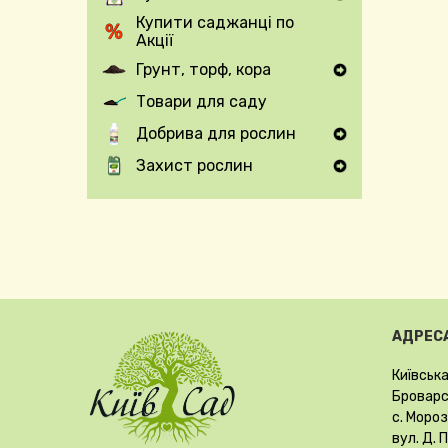
Expand Secondary Navigation Menu
Купити саджанці по
Акції
Грунт, торф, кора
Expand Secondary Navigation Menu
Товари для саду
Добрива для рослин
Expand Secondary Navigation Menu
Захист рослин
Expand Secondary Navigation Menu
АДРЕСА
Київська
Броварсь
с. Мороз
вул. Д. 