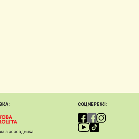
ВКА:
СОЦМЕРЕЖІ:
із з розсадника