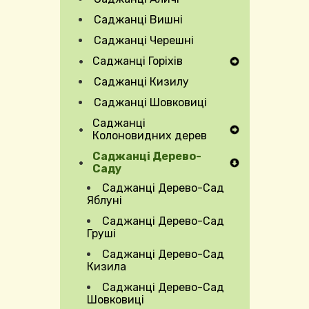
Саджанці Вишні
Саджанці Черешні
Саджанці Горіхів
Expand Secondary Navigation Menu
Саджанці Кизилу
Саджанці Шовковиці
Саджанці
Expand Secondary Navigation Menu
Колоновидних дерев
Саджанці Дерево-
Саду
Саджанці Дерево-Сад
Яблуні
Саджанці Дерево-Сад
Груші
Саджанці Дерево-Сад
Кизила
Саджанці Дерево-Сад
Шовковиці