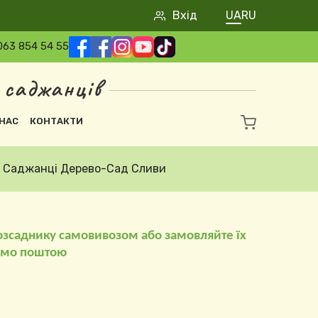
User account 
Вхід
UA
RU
063 854 54 55
 саджанців
НАС
КОНТАКТИ
Саджанці Дерево-Сад Сливи
озсаднику самовивозом або замовляйте їх
имо поштою