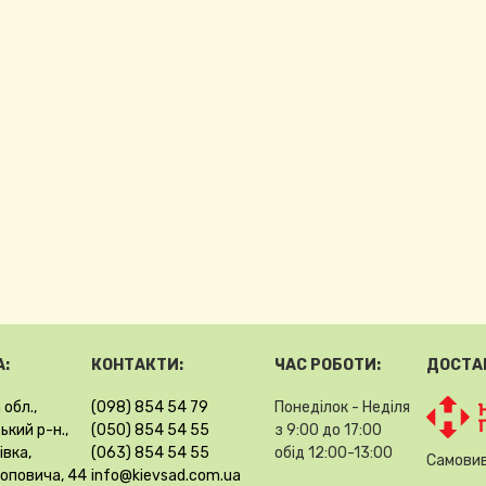
:
КОНТАКТИ:
ЧАС РОБОТИ:
ДОСТА
 обл.,
(098) 854 54 79
Понеділок - Неділя
кий р-н.,
(050) 854 54 55
з 9:00 до 17:00
івка,
(063) 854 54 55
обід 12:00-13:00
Самовив
Поповича, 44
info@kievsad.com.ua