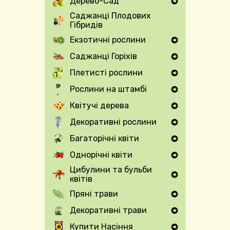
Дерево-Сад
Expand Secondary Navigation Menu
Саджанці Плодових
Гібридів
Екзотичні рослини
Expand Secondary Navigation Menu
Саджанці Горіхів
Expand Secondary Navigation Menu
Плетисті рослини
Expand Secondary Navigation Menu
Рослини на штамбі
Expand Secondary Navigation Menu
Квітучі дерева
Expand Secondary Navigation Menu
Декоративні рослини
Expand Secondary Navigation Menu
Багаторічні квіти
Expand Secondary Navigation Menu
Однорічні квіти
Expand Secondary Navigation Menu
Цибулини та бульби
квітів
Expand Secondary Navigation Menu
Пряні трави
Expand Secondary Navigation Menu
Декоративні трави
Expand Secondary Navigation Menu
Купити Насіння