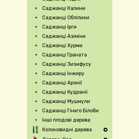
Саджанці Калини
Саджанці Обліпихи
Саджанці Ірги
Саджанці Азіміни
Саджанці Хурми
Саджанці Граната
Саджанці Зизифусу
Саджанці Інжиру
Саджанці Аронії
Саджанці Кудранії
Саджанці Мушмули
Саджанці Гінкго Білоби
Інші плодові дерева
Колоновидні дерева
Expand Secondary Navigation Menu