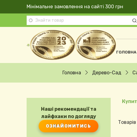
Перейти до основного вмісту
Мінімальне замовлення на сайті 300 грн
Осно
ГОЛОВНА
Рядок навіґації
Головна
Дерево-Сад
С
Купит
Наші рекомендації та
лайфхаки по догляду
Товарів
ОЗНАЙОМИТИСЬ