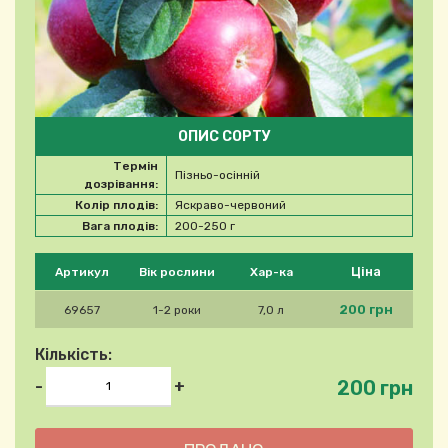
ОПИС СОРТУ
Термін
Пізньо-осінній
дозрівання:
Колір плодів:
Яскраво-червоний
Вага плодів:
200-250 г
Будь ласка, виберіть продукт
Ціна
Артикул
Вік рослини
Хар-ка
200 грн
69657
1-2 роки
7,0 л
Кількість:
200 грн
-
+