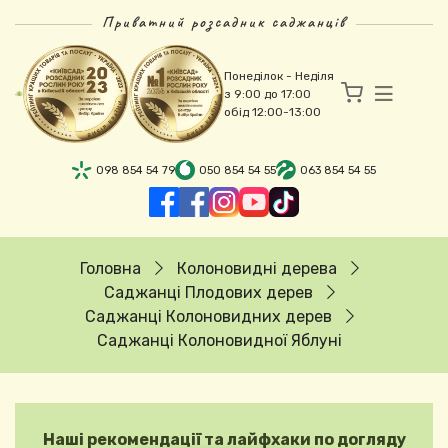
Перейти до основного вмісту
Приватний розсадник саджанців
Понеділок - Неділя
з 9:00 до 17:00
обід 12:00-13:00
098 854 54 79
050 854 54 55
063 854 54 55
Рядок навіґації
Головна
Колоновидні дерева
Саджанці Плодових дерев
Саджанці Колоновидних дерев
Саджанці Колоновидної Яблуні
Наші рекомендації та лайфхаки по догляду