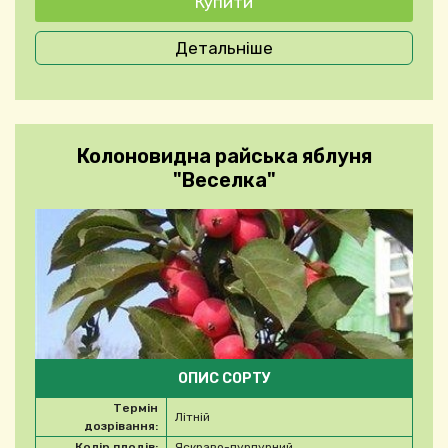
Детальніше
Колоновидна райська яблуня
"Веселка"
ОПИС СОРТУ
Термін
Літній
дозрівання:
Колір плодів:
Яскраво-пурпурний