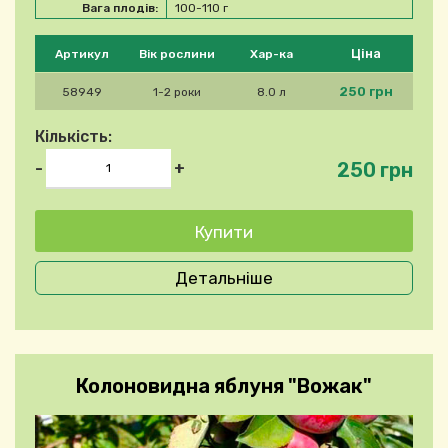
Вага плодів:
100-110 г
Будь ласка, виберіть продукт
Ціна
Артикул
Вік рослини
Хар-ка
250 грн
58949
1-2 роки
8.0 л
Кількість:
250 грн
-
+
Детальніше
Колоновидна яблуня "Вожак"