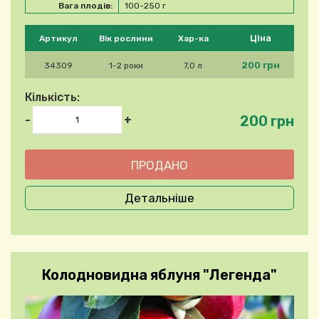
Вага плодів:
100-250 г
Будь ласка, виберіть продукт
Ціна
Артикул
Вік рослини
Хар-ка
200 грн
34309
1-2 роки
7,0 л
Кількість:
200 грн
-
+
Детальніше
Колодновидна яблуня "Легенда"