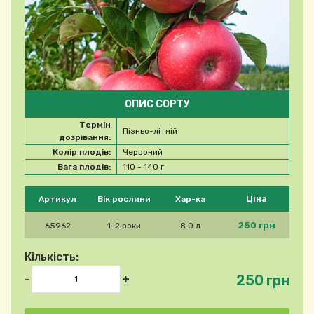
ОПИС СОРТУ
Термін
Пізньо-літній
дозрівання:
Колір плодів:
Червоний
Вага плодів:
110 - 140 г
Будь ласка, виберіть продукт
Ціна
Артикул
Вік рослини
Хар-ка
250 грн
65962
1-2 роки
8.0 л
Кількість:
250 грн
-
+