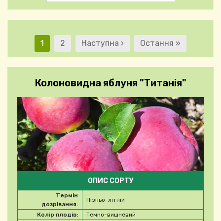
Розбивка на сторінк
Поточна сторінка
Сторінка
Наступна сторінка
Остання сторінка
1
2
Наступна ›
Остання »
Колоновидна яблуня "Титанія"
ОПИС СОРТУ
Термін
Пізньо-літній
дозрівання:
Колір плодів:
Темно-вишневий