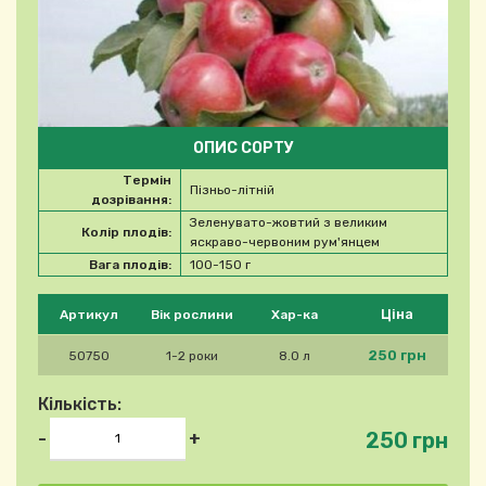
ОПИС СОРТУ
Термін
Пізньо-літній
дозрівання:
Зеленувато-жовтий з великим
Колір плодів:
яскраво-червоним рум'янцем
Вага плодів:
100-150 г
Будь ласка, виберіть продукт
Ціна
Артикул
Вік рослини
Хар-ка
250 грн
50750
1-2 роки
8.0 л
Кількість:
250 грн
-
+