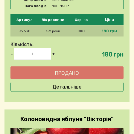
Вага плодів:
100-150 г
Будь ласка, виберіть продукт
Ціна
Артикул
Вік рослини
Хар-ка
180 грн
39638
1-2 роки
ВКС
Кількість:
180 грн
-
+
Детальніше
Колоновидна яблуня "Вікторія"