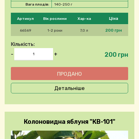
Вага плодів:
140-250 г
Будь ласка, виберіть продукт
Ціна
Артикул
Вік рослини
Хар-ка
200 грн
66569
1-2 роки
7,0 л
Кількість:
200 грн
-
+
Детальніше
Колоновидна яблуня "КВ-101"