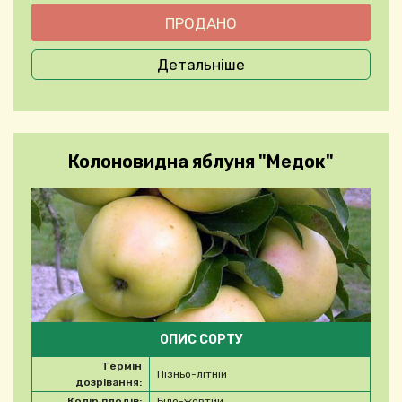
Детальніше
Колоновидна яблуня "Медок"
ОПИС СОРТУ
Термін
Пізньо-літній
дозрівання:
Колір плодів:
Біло-жовтий