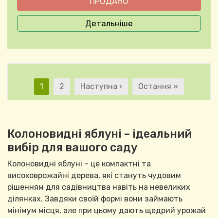
Детальніше
Розбивка на сторінк
Поточна сторінка
Сторінка
Наступна сторінка
Остання сторінка
1
2
Наступна ›
Остання »
Колоновидні яблуні – ідеальний
вибір для вашого саду
Колоновидні яблуні – це компактні та
високоврожайні дерева, які стануть чудовим
рішенням для садівництва навіть на невеликих
ділянках. Завдяки своїй формі вони займають
мінімум місця, але при цьому дають щедрий урожай