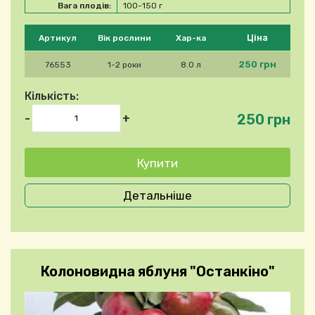
Вага плодів:
100-150 г
Будь ласка, виберіть продукт
Ціна
Артикул
Вік рослини
Хар-ка
250 грн
76553
1-2 роки
8.0 л
Кількість:
250 грн
-
+
Детальніше
Колоновидна яблуня "Останкіно"