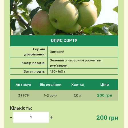
ОПИС СОРТУ
Термін
Зимовий
дозрівання:
Зелений з червоним розмитим
Колір плодів:
рум’янцем
Вага плодів:
120-160 г
Будь ласка, виберіть продукт
Ціна
Артикул
Вік рослини
Хар-ка
200 грн
39979
1-2 роки
7,0 л
Кількість:
200 грн
-
+