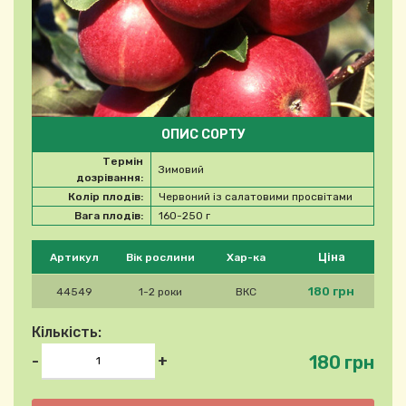
ОПИС СОРТУ
Термін
Зимовий
дозрівання:
Колір плодів:
Червоний із салатовими просвітами
Вага плодів:
160-250 г
Будь ласка, виберіть продукт
Ціна
Артикул
Вік рослини
Хар-ка
180 грн
44549
1-2 роки
ВКС
Кількість:
180 грн
-
+