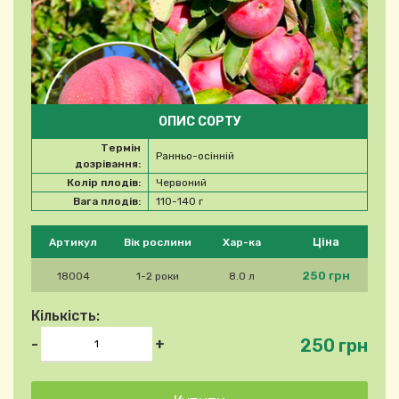
ОПИС СОРТУ
Термін
Ранньо-осінній
дозрівання:
Колір плодів:
Червоний
Вага плодів:
110-140 г
Будь ласка, виберіть продукт
Ціна
Артикул
Вік рослини
Хар-ка
250 грн
18004
1-2 роки
8.0 л
Кількість:
250 грн
-
+