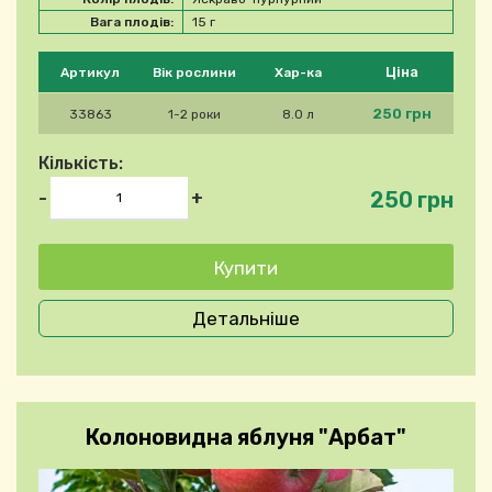
Вага плодів:
15 г
Будь ласка, виберіть продукт
Ціна
Артикул
Вік рослини
Хар-ка
250 грн
33863
1-2 роки
8.0 л
Кількість:
250 грн
-
+
Детальніше
Колоновидна яблуня "Арбат"