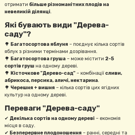
отримати
більше різноманітних плодів на
невеликій ділянці
.
Які бувають види "Дерева-
саду"?
🌳
Багатосортова яблуня
– поєднує кілька сортів
яблук з різними термінами дозрівання.
🌳
Багатосортова груша
– може містити
2-5
сортів груш
на одному дереві.
🌳
Кісточкове "Дерево-сад"
– комбінації
сливи,
абрикоса, персика, аличі, нектарина
.
🌳
Черешня + вишня
– кілька сортів цих ягідних
культур на одному дереві.
Переваги "Дерева-саду"
✔
Декілька сортів на одному дереві
– економія
місця в саду.
✔
Безперервне плодоношення
– ранні, середні та