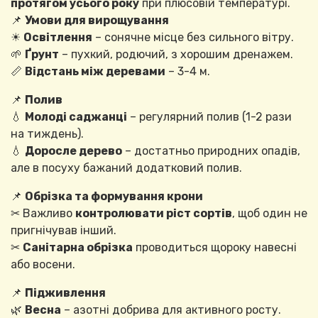
протягом усього року
при плюсовій температурі.
📌
Умови для вирощування
☀
Освітлення
– сонячне місце без сильного вітру.
🌱
Ґрунт
– пухкий, родючий, з хорошим дренажем.
📏
Відстань між деревами
– 3-4 м.
📌
Полив
💧
Молоді саджанці
– регулярний полив (1-2 рази
на тиждень).
💧
Доросле дерево
– достатньо природних опадів,
але в посуху бажаний додатковий полив.
📌
Обрізка та формування крони
✂ Важливо
контролювати ріст сортів
, щоб один не
пригнічував інший.
✂
Санітарна обрізка
проводиться щороку навесні
або восени.
📌
Підживлення
🌿
Весна
– азотні добрива для активного росту.