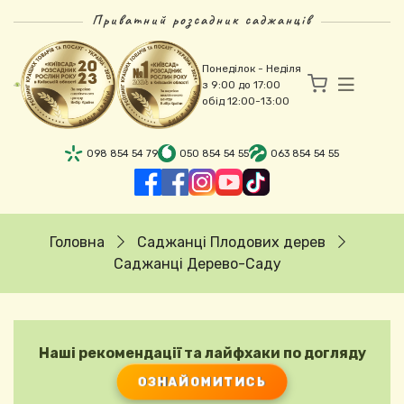
Перейти до основного вмісту
Приватний розсадник саджанців
Понеділок - Неділя
з 9:00 до 17:00
обід 12:00-13:00
098 854 54 79
050 854 54 55
063 854 54 55
Рядок навіґації
Головна
Саджанці Плодових дерев
Саджанці Дерево-Саду
Наші рекомендації та лайфхаки по догляду
ОЗНАЙОМИТИСЬ