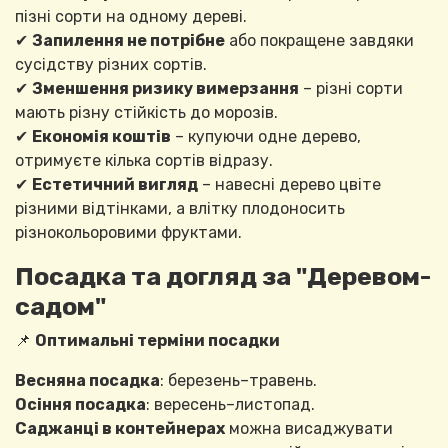
пізні сорти на одному дереві.
✔
Запилення не потрібне
або покращене завдяки
сусідству різних сортів.
✔
Зменшення ризику вимерзання
– різні сорти
мають різну стійкість до морозів.
✔
Економія коштів
– купуючи одне дерево,
отримуєте кілька сортів відразу.
✔
Естетичний вигляд
– навесні дерево цвіте
різними відтінками, а влітку плодоносить
різнокольоровими фруктами.
Посадка та догляд за "Деревом-
садом"
📌
Оптимальні терміни посадки
Весняна посадка
: березень–травень.
Осіння посадка
: вересень–листопад.
Саджанці в контейнерах
можна висаджувати