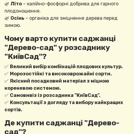
🌿
Літо
– калійно-фосфорні добрива для гарного
плодоношення.
🌿
Осінь
– органіка для зміцнення дерева перед
зимою.
Чому варто купити саджанці
"Дерево-сад" у розсаднику
"КиївСад"?
✅
Великий вибір комбінацій плодових культур.
✅
Морозостійкі та високоврожайні сорти.
✅
Якісний посадковий матеріал з міцною
кореневою системою.
✅
Самовивіз із розсадника "КиївСад".
✅
Консультації з догляду та вибору найкращих
сортів.
Де купити саджанці "Дерево-
сад"?