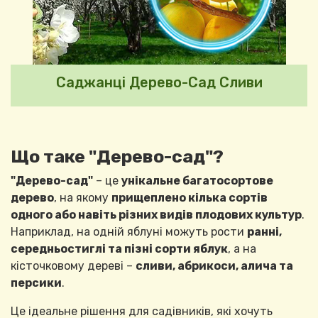
Саджанці Дерево-Сад Сливи
Що таке "Дерево-сад"?
"Дерево-сад"
– це
унікальне багатосортове
дерево
, на якому
прищеплено кілька сортів
одного або навіть різних видів плодових культур
.
Наприклад, на одній яблуні можуть рости
ранні,
середньостиглі та пізні сорти яблук
, а на
кісточковому дереві –
сливи, абрикоси, алича та
персики
.
Це ідеальне рішення для садівників, які хочуть