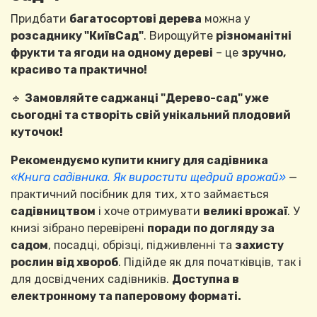
Придбати
багатосортові дерева
можна у
розсаднику "КиївСад"
. Вирощуйте
різноманітні
фрукти та ягоди на одному дереві
– це
зручно,
красиво та практично!
🔹
Замовляйте саджанці "Дерево-сад" уже
сьогодні та створіть свій унікальний плодовий
куточок!
Рекомендуємо купити книгу для садівника
«Книга садівника. Як виростити щедрий врожай»
—
практичний посібник для тих, хто займається
садівництвом
і хоче отримувати
великі врожаї
. У
книзі зібрано перевірені
поради по догляду за
садом
, посадці, обрізці, підживленні та
захисту
рослин від хвороб
. Підійде як для початківців, так і
для досвідчених садівників.
Доступна в
електронному та паперовому форматі.