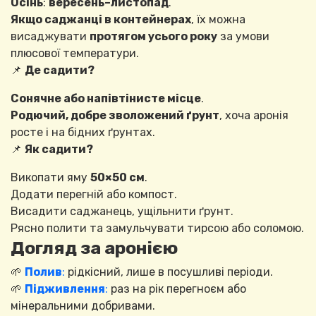
Осінь
:
вересень–листопад
.
Якщо саджанці в контейнерах
, їх можна
висаджувати
протягом усього року
за умови
плюсової температури.
📌
Де садити?
Сонячне або напівтінисте місце
.
Родючий, добре зволожений ґрунт
, хоча аронія
росте і на бідних ґрунтах.
📌
Як садити?
Викопати яму
50×50 см
.
Додати перегній або компост.
Висадити саджанець, ущільнити ґрунт.
Рясно полити та замульчувати тирсою або соломою.
Догляд за аронією
🌱
Полив
:
рідкісний, лише в посушливі періоди.
🌱
Підживлення
:
раз на рік перегноєм або
мінеральними добривами.