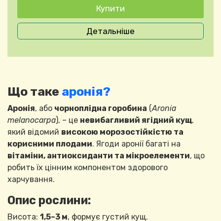
Детальніше
Що таке
аронія?
Аронія
, або
чорноплідна горобина
(
Aronia
melanocarpa
), – це
невибагливий ягідний кущ
,
який відомий
високою морозостійкістю та
корисними плодами
. Ягоди аронії багаті на
вітаміни, антиоксиданти та мікроелементи
, що
робить їх цінним компонентом здорового
харчування.
Опис рослини:
Висота:
1,5–3 м
, формує густий кущ.