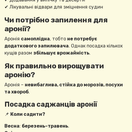
✔ Лікувальні відвари для зміцнення судин
Чи потрібно запилення для
аронії?
Аронія
самоплідна
, тобто
не потребує
додаткового запилювача
. Однак посадка кількох
кущів разом
збільшує врожайність
.
Як правильно вирощувати
аронію?
Аронія –
невибаглива, стійка до морозів, посухи
та хвороб
.
Посадка саджанців аронії
📌
Коли садити?
Весна
:
березень–травень
.