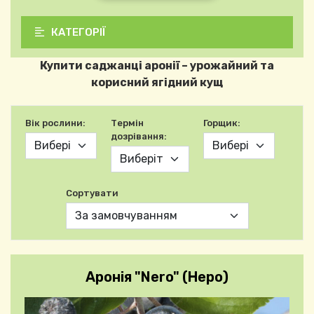
КАТЕГОРІЇ
Купити саджанці аронії – урожайний та
корисний ягідний кущ
Вік рослини:
Термін
Горщик:
дозрівання:
Сортувати
Аронія "Nero" (Неро)