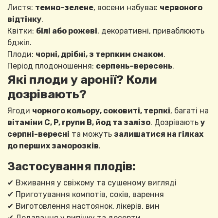
Листя:
темно-зелене
, восени набуває
червоного
відтінку
.
Квітки:
білі або рожеві
, декоративні, приваблюють
бджіл.
Плоди:
чорні, дрібні, з терпким смаком
.
Період плодоношення:
серпень–вересень
.
Які плоди у аронії? Коли
дозрівають?
Ягоди
чорного кольору, соковиті, терпкі
, багаті на
вітаміни C, P, групи B, йод та залізо
. Дозрівають
у
серпні-вересні
та можуть
залишатися на гілках
до перших заморозків
.
Застосування плодів:
✔ Вживання у свіжому та сушеному вигляді
✔ Приготування компотів, соків, варення
✔ Виготовлення настоянок, лікерів, вин
✔ Додавання у випічку та десерти