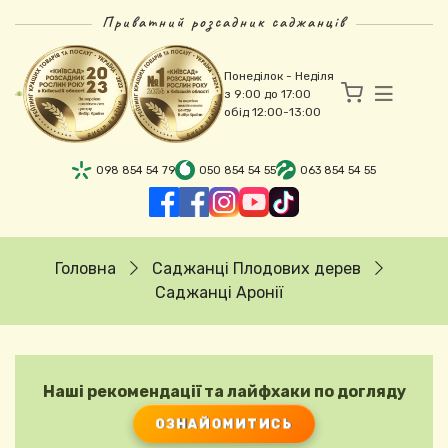
Перейти до основного вмісту
Приватний розсадник саджанців
Понеділок - Неділя
з 9:00 до 17:00
обід 12:00-13:00
098 854 54 79
050 854 54 55
063 854 54 55
Рядок навіґації
Головна
Саджанці Плодових дерев
Саджанці Аронії
Наші рекомендації та лайфхаки по догляду
ОЗНАЙОМИТИСЬ