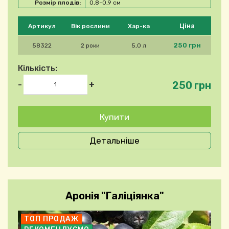
Розмір плодів:
0,8-0,9 см
Будь ласка, виберіть продукт
Ціна
Артикул
Вік рослини
Хар-ка
250 грн
58322
2 роки
5,0 л
Кількість:
250 грн
-
+
Детальніше
Аронія "Галіціянка"
ТОП ПРОДАЖ