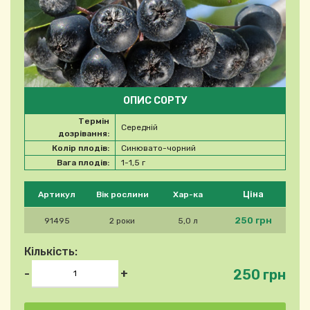
ОПИС СОРТУ
Термін
Середній
дозрівання:
Колір плодів:
Синювато-чорний
Вага плодів:
1-1,5 г
Будь ласка, виберіть продукт
Ціна
Артикул
Вік рослини
Хар-ка
250 грн
91495
2 роки
5,0 л
Кількість:
250 грн
-
+