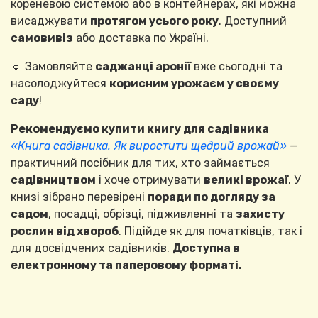
кореневою системою або в контейнерах, які можна
висаджувати
протягом усього року
. Доступний
самовивіз
або доставка по Україні.
🔹 Замовляйте
саджанці аронії
вже сьогодні та
насолоджуйтеся
корисним урожаєм у своєму
саду
!
Рекомендуємо купити книгу для садівника
«Книга садівника. Як виростити щедрий врожай»
—
практичний посібник для тих, хто займається
садівництвом
і хоче отримувати
великі врожаї
. У
книзі зібрано перевірені
поради по догляду за
садом
, посадці, обрізці, підживленні та
захисту
рослин від хвороб
. Підійде як для початківців, так і
для досвідчених садівників.
Доступна в
електронному та паперовому форматі.