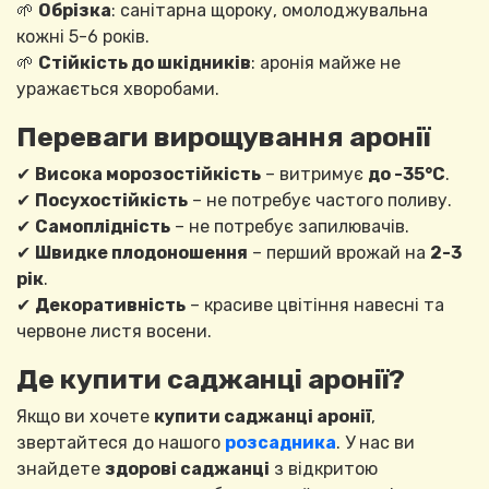
🌱
Обрізка
: санітарна щороку, омолоджувальна
кожні 5-6 років.
🌱
Стійкість до шкідників
: аронія майже не
уражається хворобами.
Переваги вирощування аронії
✔
Висока морозостійкість
– витримує
до -35°C
.
✔
Посухостійкість
– не потребує частого поливу.
✔
Самоплідність
– не потребує запилювачів.
✔
Швидке плодоношення
– перший врожай на
2-3
рік
.
✔
Декоративність
– красиве цвітіння навесні та
червоне листя восени.
Де купити саджанці аронії?
Якщо ви хочете
купити саджанці аронії
,
звертайтеся до нашого
розсадника
. У нас ви
знайдете
здорові саджанці
з відкритою