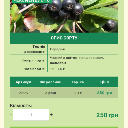
РЕКОМЕНДУЄМО
ОПИС СОРТУ
Термін
Середній
дозрівання:
Чорний з світло-сірим восковим
Колір плодів:
нальотом
Вага плодів:
1,2 - 1,5 г
Будь ласка, виберіть продукт
Ціна
Артикул
Вік рослини
Хар-ка
250 грн
91269
3 роки
5,0 л
Кількість:
250 грн
-
+