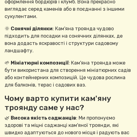
оформлення бордюрів і клумб. Вона прекрасно
виглядає серед каменів або в поєднанні з іншими
сукулентами.
🌞
Сонячні ділянки
: Кам'яна троянда чудово
підходить для посадки на сонячних ділянках, де
вона додасть яскравості і структури садовому
ландшафту.
🌱
Мініатюрні композиції
: Кам'яна троянда може
бути використана для створення мініатюрних садів
або контейнерних композицій. Це чудова рослина
для балконів, терас і садових ваз.
Чому варто купити кам'яну
троянду саме у нас?
🌿
Висока якість саджанців
: Ми пропонуємо
здорові та міцні саджанці кам'яної троянди, які
швидко адаптуються до нового місця і радують вас