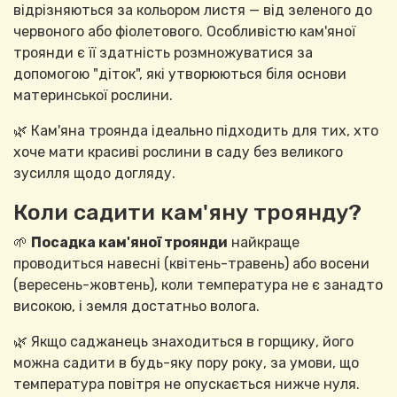
відрізняються за кольором листя — від зеленого до
червоного або фіолетового. Особливістю кам'яної
троянди є її здатність розмножуватися за
допомогою "діток", які утворюються біля основи
материнської рослини.
🌿 Кам'яна троянда ідеально підходить для тих, хто
хоче мати красиві рослини в саду без великого
зусилля щодо догляду.
Коли садити кам'яну троянду?
🌱
Посадка кам'яної троянди
найкраще
проводиться навесні (квітень-травень) або восени
(вересень-жовтень), коли температура не є занадто
високою, і земля достатньо волога.
🌿 Якщо саджанець знаходиться в горщику, його
можна садити в будь-яку пору року, за умови, що
температура повітря не опускається нижче нуля.