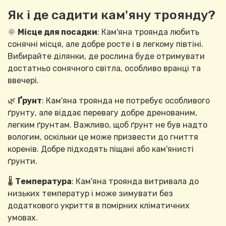
Як і де садити кам'яну троянду?
🌞
Місце для посадки
: Кам'яна троянда любить
сонячні місця, але добре росте і в легкому півтіні.
Вибирайте ділянки, де рослина буде отримувати
достатньо сонячного світла, особливо вранці та
ввечері.
🌿
Ґрунт
: Кам'яна троянда не потребує особливого
ґрунту, але віддає перевагу добре дренованим,
легким ґрунтам. Важливо, щоб ґрунт не був надто
вологим, оскільки це може призвести до гниття
коренів. Добре підходять піщані або кам'янисті
ґрунти.
🌡️
Температура
: Кам'яна троянда витривала до
низьких температур і може зимувати без
додаткового укриття в помірних кліматичних
умовах.