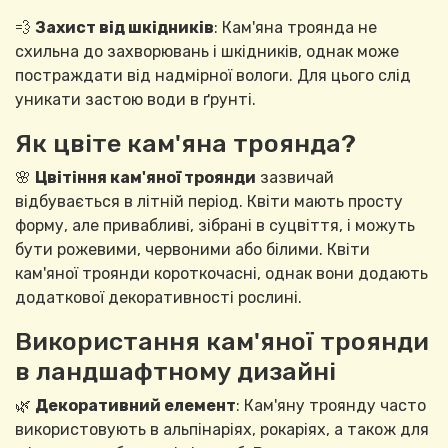
💨
Захист від шкідників
: Кам'яна троянда не
схильна до захворювань і шкідників, однак може
постраждати від надмірної вологи. Для цього слід
уникати застою води в ґрунті.
Як цвіте кам'яна троянда?
🌸
Цвітіння кам'яної троянди
зазвичай
відбувається в літній період. Квіти мають просту
форму, але привабливі, зібрані в суцвіття, і можуть
бути рожевими, червоними або білими. Квіти
кам'яної троянди короткочасні, однак вони додають
додаткової декоративності рослині.
Використання кам'яної троянди
в ландшафтному дизайні
🌿
Декоративний елемент
: Кам'яну троянду часто
використовують в альпінаріях, рокаріях, а також для