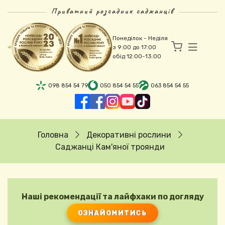
Перейти до основного вмісту
Приватний розсадник саджанців
Понеділок - Неділя
з 9:00 до 17:00
обід 12:00-13:00
098 854 54 79
050 854 54 55
063 854 54 55
Рядок навіґації
Головна
Декоративні рослини
Саджанці Кам'яної троянди
Наші рекомендації та лайфхаки по догляду
ОЗНАЙОМИТИСЬ