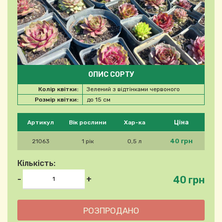
ОПИС СОРТУ
Колір квітки:
Зелений з відтінками червоного
Розмір квітки:
до 15 см
Будь ласка, виберіть продукт
Ціна
Артикул
Вік рослини
Хар-ка
40 грн
21063
1 рік
0,5 л
Кількість:
40 грн
-
+