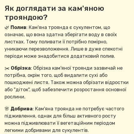
Як доглядати за кам'яною
трояндою?
🌿
Полив
: Кам'яна троянда є сукулентом, що
означає, що вона здатна зберігати воду в своїх
листках. Тому поливати її потрібно помірно,
уникаючи перезволоження. Лише в дуже спекотні
періоди може знадобитися додатковий полив.
✂️
Обрізка
: Обрізка кам'яної троянди зазвичай не
потрібна, окрім того, щоб видалити сухі або
пошкоджені листя. Також можна обрізати відростки
або "діток", щоб забезпечити розростання основної
рослини.
🌸
Добрива
: Кам'яна троянда не потребує частого
підживлення, однак для більш активного росту
можна підживлювати її вегетаційним періодом
легкими добривами для сукулентів.