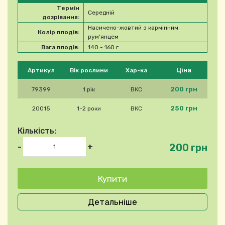
Термін
Середній
дозрівання:
Насичено-жовтий з кармінним
Колір плодів:
рум'янцем
Вага плодів:
140 - 160 г
Будь ласка, виберіть продукт
Ціна
Артикул
Вік рослини
Хар-ка
200 грн
79399
1 рік
ВКС
250 грн
20015
1-2 роки
ВКС
Кількість:
200 грн
-
+
Детальніше