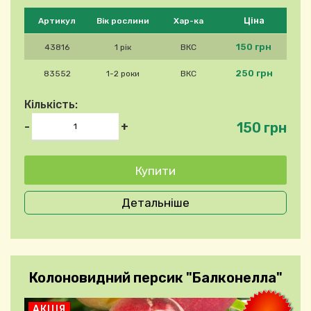
Будь ласка, виберіть продукт
Ціна
Артикул
Вік рослини
Хар-ка
150 грн
43816
1 рік
ВКС
250 грн
83552
1-2 роки
ВКС
Кількість:
150 грн
-
+
Детальніше
Колоновидний персик "Балконелла"
АКЦІЯ