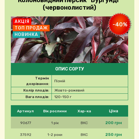
Колоновидний персик "Бургунді"
(червонолистий)
АКЦІЯ
-40%
ТОП ПРОДАЖ
НОВИНКА
ОПИС СОРТУ
Термін
Пізній
дозрівання:
Колір плодів:
Жовто-рожевий
Вага плодів:
120-150 г
Будь ласка, виберіть продукт
Ціна
Артикул
Вік рослини
Хар-ка
200 грн
90677
1 рік
ВКС
250 грн
37592
1-2 роки
ВКС