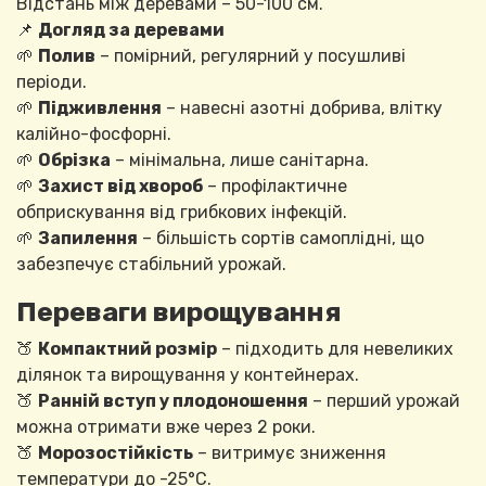
Відстань між деревами – 50-100 см.
📌
Догляд за деревами
🌱
Полив
– помірний, регулярний у посушливі
періоди.
🌱
Підживлення
– навесні азотні добрива, влітку
калійно-фосфорні.
🌱
Обрізка
– мінімальна, лише санітарна.
🌱
Захист від хвороб
– профілактичне
обприскування від грибкових інфекцій.
🌱
Запилення
– більшість сортів самоплідні, що
забезпечує стабільний урожай.
Переваги вирощування
🍑
Компактний розмір
– підходить для невеликих
ділянок та вирощування у контейнерах.
🍑
Ранній вступ у плодоношення
– перший урожай
можна отримати вже через 2 роки.
🍑
Морозостійкість
– витримує зниження
температури до -25°C.