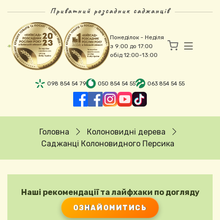
Перейти до основного вмісту
Приватний розсадник саджанців
Понеділок - Неділя
з 9:00 до 17:00
обід 12:00-13:00
098 854 54 79
050 854 54 55
063 854 54 55
Рядок навіґації
Головна
Колоновидні дерева
Саджанці Колоновидного Персика
Наші рекомендації та лайфхаки по догляду
ОЗНАЙОМИТИСЬ