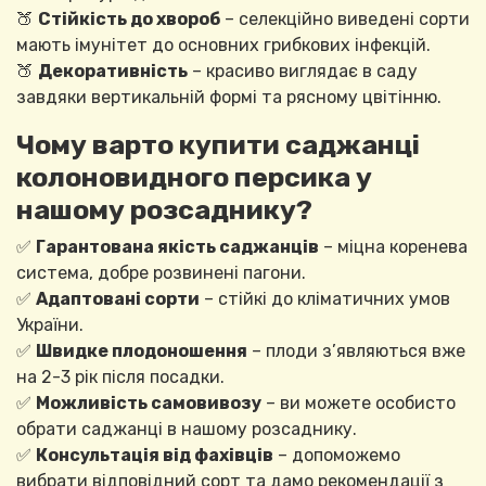
🍑
Стійкість до хвороб
– селекційно виведені сорти
мають імунітет до основних грибкових інфекцій.
🍑
Декоративність
– красиво виглядає в саду
завдяки вертикальній формі та рясному цвітінню.
Чому варто купити саджанці
колоновидного персика у
нашому розсаднику?
✅
Гарантована якість саджанців
– міцна коренева
система, добре розвинені пагони.
✅
Адаптовані сорти
– стійкі до кліматичних умов
України.
✅
Швидке плодоношення
– плоди з’являються вже
на 2-3 рік після посадки.
✅
Можливість самовивозу
– ви можете особисто
обрати саджанці в нашому розсаднику.
✅
Консультація від фахівців
– допоможемо
вибрати відповідний сорт та дамо рекомендації з