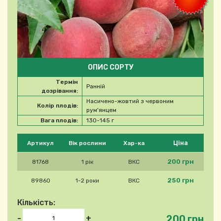
ОПИС СОРТУ
Термін
Ранній
дозрівання:
Насичено-жовтий з червоним
Колір плодів:
рум'янцем
Вага плодів:
130-145 г
Будь ласка, виберіть продукт
Ціна
Артикул
Вік рослини
Хар-ка
200 грн
81768
1 рік
ВКС
250 грн
89860
1-2 роки
ВКС
Кількість:
200 грн
-
+