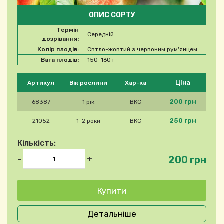
ОПИС СОРТУ
Термін
Середній
дозрівання:
Колір плодів:
Свтло-жовтий з червоним рум'янцем
Вага плодів:
150-160 г
Будь ласка, виберіть продукт
Ціна
Артикул
Вік рослини
Хар-ка
200 грн
68387
1 рік
ВКС
250 грн
21052
1-2 роки
ВКС
Кількість:
200 грн
-
+
Детальніше