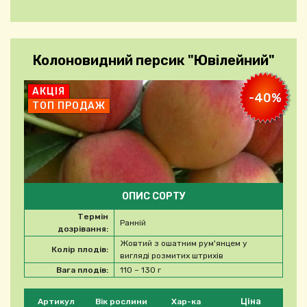
Колоновидний персик "Ювілейний"
АКЦІЯ
-40%
ТОП ПРОДАЖ
ОПИС СОРТУ
Термін
Ранній
дозрівання:
Жовтий з ошатним рум'янцем у
Колір плодів:
вигляді розмитих штрихів
Вага плодів:
110 – 130 г
Будь ласка, виберіть продукт
Ціна
Артикул
Вік рослини
Хар-ка