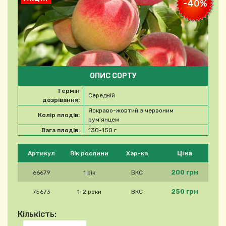
-40%
ОПИС СОРТУ
Термін
Середній
дозрівання:
Яскраво-жовтий з червоним
Колір плодів:
рум'янцем
Вага плодів:
130-150 г
Будь ласка, виберіть продукт
Ціна
Артикул
Вік рослини
Хар-ка
200 грн
66679
1 рік
ВКС
250 грн
75673
1-2 роки
ВКС
Кількість: