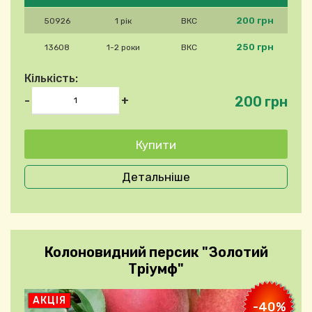
200 грн
50926
1 рік
ВКС
250 грн
13608
1-2 роки
ВКС
Кількість:
200 грн
-
+
Детальніше
Колоновидний персик "Золотий
Тріумф"
АКЦІЯ
-40%