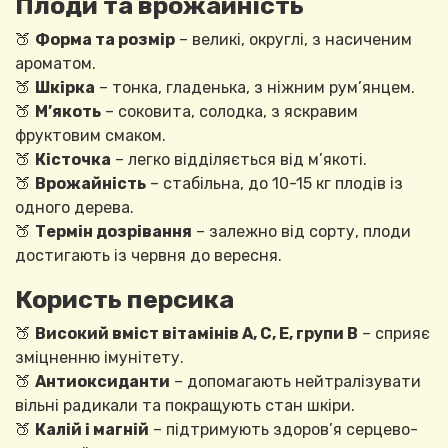
Плоди та врожайність
🍑
Форма та розмір
– великі, округлі, з насиченим
ароматом.
🍑
Шкірка
– тонка, гладенька, з ніжним рум’янцем.
🍑
М’якоть
– соковита, солодка, з яскравим
фруктовим смаком.
🍑
Кісточка
– легко відділяється від м’якоті.
🍑
Врожайність
– стабільна, до 10-15 кг плодів із
одного дерева.
🍑
Термін дозрівання
– залежно від сорту, плоди
достигають із червня до вересня.
Користь персика
🍑
Високий вміст вітамінів А, С, Е, групи В
– сприяє
зміцненню імунітету.
🍑
Антиоксиданти
– допомагають нейтралізувати
вільні радикали та покращують стан шкіри.
🍑
Калій і магній
– підтримують здоров’я серцево-