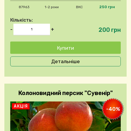
250 грн
87963
1-2 роки
ВКС
Кількість:
200 грн
-
+
Детальніше
Колоновидний персик "Сувенір"
АКЦІЯ
-40%