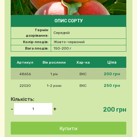
ОПИС СОРТУ
Термін
Середній
дозрівання:
Колір плодів:
Жовто-червоний
Вага плодів:
150-200 г
Будь ласка, виберіть продукт
Ціна
Артикул
Вік рослини
Хар-ка
200 грн
48656
1 рік
ВКС
250 грн
22020
1-2 роки
ВКС
Кількість:
200 грн
-
+