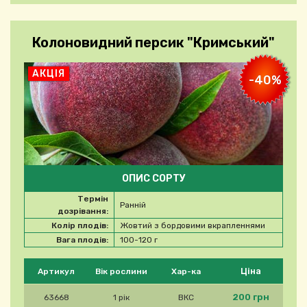
Колоновидний персик "Кримський"
АКЦІЯ
-40%
ОПИС СОРТУ
Термін
Ранній
дозрівання:
Колір плодів:
Жовтий з бордовими вкрапленнями
Вага плодів:
100-120 г
Будь ласка, виберіть продукт
Ціна
Артикул
Вік рослини
Хар-ка
200 грн
63668
1 рік
ВКС