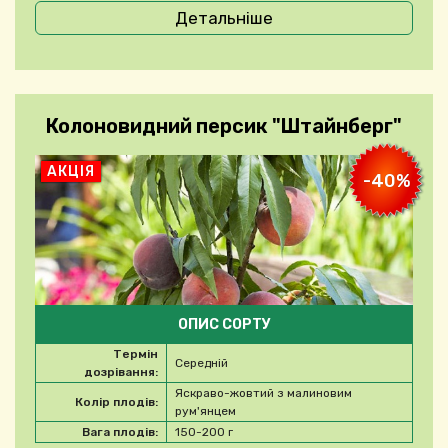
Детальніше
Колоновидний персик "Штайнберг"
АКЦІЯ
-40%
ОПИС СОРТУ
Термін
Середній
дозрівання:
Яскраво-жовтий з малиновим
Колір плодів:
рум'янцем
Вага плодів:
150-200 г