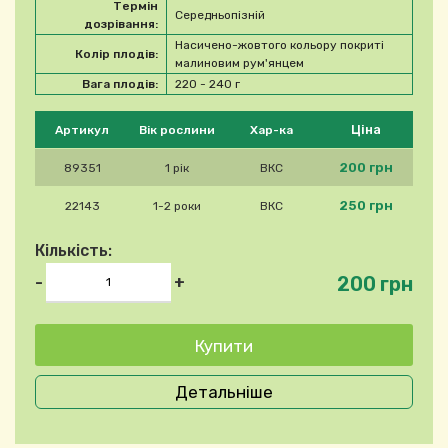
Термін
Середньопізній
дозрівання:
Насичено-жовтого кольору покриті
Колір плодів:
малиновим рум'янцем
Вага плодів:
220 - 240 г
Будь ласка, виберіть продукт
Ціна
Артикул
Вік рослини
Хар-ка
200 грн
89351
1 рік
ВКС
250 грн
22143
1-2 роки
ВКС
Кількість:
200 грн
-
+
Детальніше