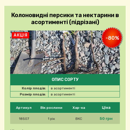
Колоновидні персики та нектарини в
асортименті (підрізані)
АКЦІЯ
-80%
ОПИС СОРТУ
Колір плодів:
в асортименті
Розмір плодів:
в асортименті
Будь ласка, виберіть продукт
Ціна
Артикул
Вік рослини
Хар-ка
50 грн
18507
1 рік
ВКС