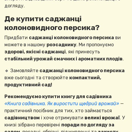
догляду.
Де купити саджанці
колоновидного персика?
Придбати
саджанці колоновидного персика
ви
можете в нашому
розсаднику
. Ми пропонуємо
здорові, якісні саджанці
, які принесуть
стабільний урожай смачних і ароматних плодів
.
🔹 Замовляйте
саджанці колоновидного персика
вже сьогодні та створюйте
компактний,
продуктивний сад!
Рекомендуємо купити книгу для садівника
«Книга садівника. Як виростити щедрий врожай»
—
практичний посібник для тих, хто займається
садівництвом
і хоче отримувати
великі врожаї
. У
книзі зібрано перевірені
поради по догляду за
садом
, посадці, обрізці, підживленні та
захисту