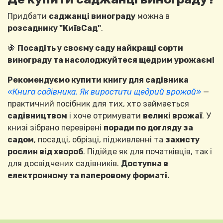
Придбати
саджанці винограду
можна в
розсаднику "КиївСад"
.
🍇
Посадіть у своєму саду найкращі сорти
винограду та насолоджуйтеся щедрим урожаєм!
Рекомендуємо купити книгу для садівника
«Книга садівника. Як виростити щедрий врожай»
—
практичний посібник для тих, хто займається
садівництвом
і хоче отримувати
великі врожаї
. У
книзі зібрано перевірені
поради по догляду за
садом
, посадці, обрізці, підживленні та
захисту
рослин від хвороб
. Підійде як для початківців, так і
для досвідчених садівників.
Доступна в
електронному та паперовому форматі.