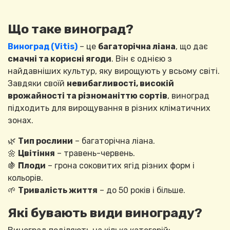
Що таке виноград?
Виноград (Vitis)
– це
багаторічна ліана
, що дає
смачні та корисні ягоди
. Він є однією з
найдавніших культур, яку вирощують у всьому світі.
Завдяки своїй
невибагливості, високій
врожайності та різноманіттю сортів
, виноград
підходить для вирощування в різних кліматичних
зонах.
🌿
Тип рослини
– багаторічна ліана.
🌼
Цвітіння
– травень-червень.
🍇
Плоди
– грона соковитих ягід різних форм і
кольорів.
🌱
Тривалість життя
– до 50 років і більше.
Які бувають види винограду?