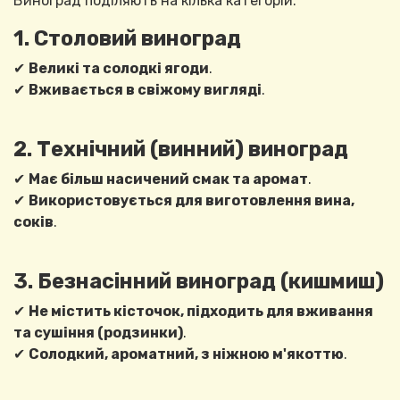
Виноград поділяють на кілька категорій:
1. Столовий виноград
✔
Великі та солодкі ягоди
.
✔
Вживається в свіжому вигляді
.
2. Технічний (винний) виноград
✔
Має більш насичений смак та аромат
.
✔
Використовується для виготовлення вина,
соків
.
3. Безнасінний виноград (кишмиш)
✔
Не містить кісточок, підходить для вживання
та сушіння (родзинки)
.
✔
Солодкий, ароматний, з ніжною м'якоттю
.