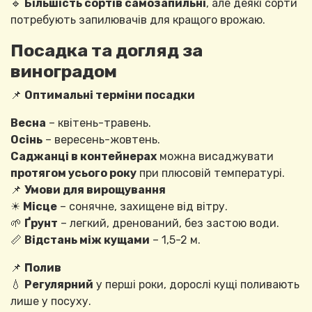
🔹
Більшість сортів самозапильні
, але деякі сорти
потребують запилювачів для кращого врожаю.
Посадка та догляд за
виноградом
📌
Оптимальні терміни посадки
Весна
– квітень-травень.
Осінь
– вересень-жовтень.
Саджанці в контейнерах
можна висаджувати
протягом усього року
при плюсовій температурі.
📌
Умови для вирощування
☀
Місце
– сонячне, захищене від вітру.
🌱
Ґрунт
– легкий, дренований, без застою води.
📏
Відстань між кущами
– 1,5-2 м.
📌
Полив
💧
Регулярний
у перші роки, дорослі кущі поливають
лише у посуху.