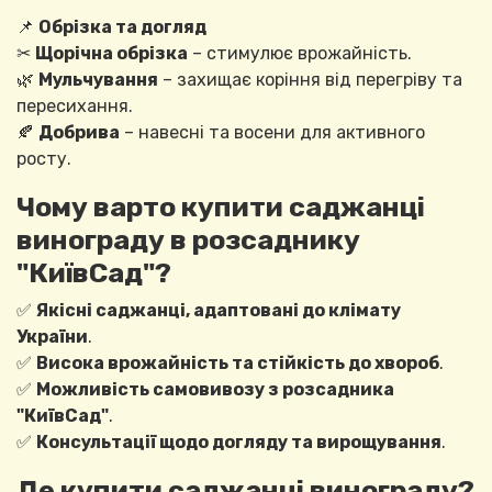
📌
Обрізка та догляд
✂
Щорічна обрізка
– стимулює врожайність.
🌿
Мульчування
– захищає коріння від перегріву та
пересихання.
🍂
Добрива
– навесні та восени для активного
росту.
Чому варто купити саджанці
винограду в розсаднику
"КиївСад"?
✅
Якісні саджанці, адаптовані до клімату
України
.
✅
Висока врожайність та стійкість до хвороб
.
✅
Можливість самовивозу з розсадника
"КиївСад"
.
✅
Консультації щодо догляду та вирощування
.
Де купити саджанці винограду?