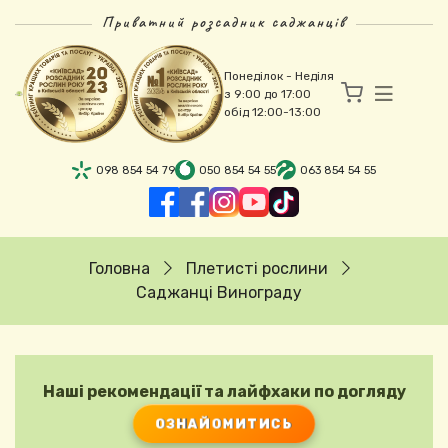
Перейти до основного вмісту
Приватний розсадник саджанців
Понеділок - Неділя
з 9:00 до 17:00
обід 12:00-13:00
098 854 54 79
050 854 54 55
063 854 54 55
Рядок навіґації
Головна
Плетисті рослини
Саджанці Винограду
Наші рекомендації та лайфхаки по догляду
ОЗНАЙОМИТИСЬ