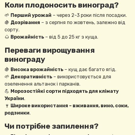
Коли плодоносить виноград?
🌱
Перший урожай
– через 2-3 роки після посадки.
🍇
Дозрівання
– з серпня по жовтень, залежно від
сорту.
🌰
Врожайність
– від 5 до 25 кг з куща.
Переваги вирощування
винограду
🍇
Висока врожайність
– кущ дає багато ягід.
🌱
Декоративність
– використовується для
озеленення альтанок і парканів.
💪
Морозостійкі сорти підходять для клімату
України
.
🍷
Широке використання – вживання, вино, соки,
родзинки
.
Чи потрібне запилення?