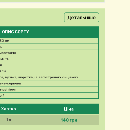
Детальніше
ОПИС СОРТУ
50 см
см
мостояче
-30
°C
ий
0 см
га, вузька, шорстка, із загостреною кінцівкою
ень-серпень
е цвітіння
кий
Ціна
Хар-ка
140 грн
1 л