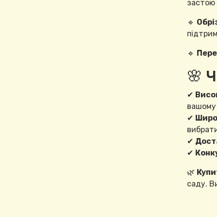
застою 
🔹
Обрі
підтрим
🔹
Пере
🌸 
✔
Висо
вашому 
✔
Широ
вибрати
✔
Доста
✔
Конк
🌿
Купи
саду. В