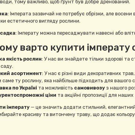
води, тому важливо, щоб ґрунт був добре дренований.
зка
: Імперата зазвичай не потребує обрізки, але восени
ки естетичного вигляду рослини.
садка
: Імперату можна пересаджувати навесні або влітк
Чому варто купити імперату 
ка якість рослин
: У нас ви знайдете тільки здорові та 
саду.
кий асортимент
: У нас є різні види декоративних трав
 саме ту рослину, яка найбільше підходить для вашого с
вка по Україні
та можливість
самовивозу
з нашого ро
урентоспроможні ціни
та акційні пропозиції для наших 
ти імперату
— це значить додати стильний, елегантни
ибирайте красиву та витончену траву, що додає кольору