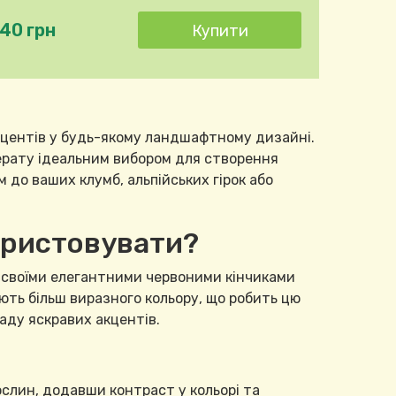
140 грн
кцентів у будь-якому ландшафтному дизайні.
перату ідеальним вибором для створення
до ваших клумб, альпійських гірок або
користовувати?
а своїми елегантними червоними кінчиками
ють більш виразного кольору, що робить цю
аду яскравих акцентів.
ослин, додавши контраст у кольорі та