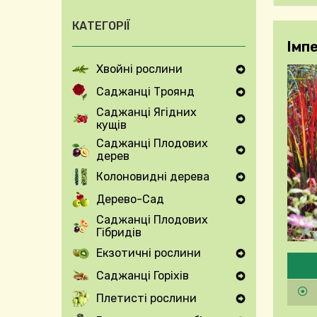
КАТЕГОРІЇ
Імп
Хвойні рослини
Expand Secondary Navigation Menu
Саджанці Троянд
Expand Secondary Navigation Menu
Саджанці Ягідних
кущів
Expand Secondary Navigation Menu
Саджанці Плодових
дерев
Expand Secondary Navigation Menu
Колоновидні дерева
Expand Secondary Navigation Menu
Дерево-Сад
Expand Secondary Navigation Menu
Саджанці Плодових
Гібридів
Екзотичні рослини
Будь
Expand Secondary Navigation Menu
Саджанці Горіхів
Expand Secondary Navigation Menu
Плетисті рослини
Expand Secondary Navigation Menu