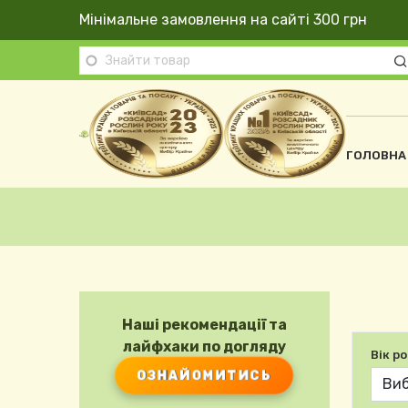
Перейти до основного вмісту
Мінімальне замовлення на сайті 300 грн
Осно
ГОЛОВНА
Рядок навіґації
Наші рекомендації та
лайфхаки по догляду
Вік р
ОЗНАЙОМИТИСЬ