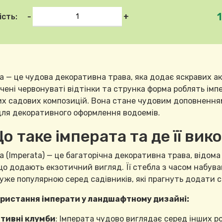
-
+
ість:
а — це чудова декоративна трава, яка додає яскравих а
нчені червонуваті відтінки та струнка форма роблять ім
х садових композицій. Вона стане чудовим доповненням 
для декоративного оформлення водоемів.
Що таке імперата та де її ви
а (Imperata) — це багаторічна декоративна трава, відом
що додають екзотичний вигляд. Її стебла з часом набува
уже популярною серед садівників, які прагнуть додати с
ристання імперати у ландшафтному дизайні:
тивні клумби
: Імперата чудово виглядає серед інших р