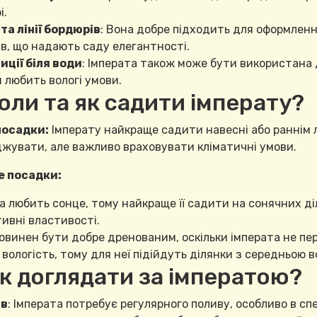
і.
та лінії бордюрів
: Вона добре підходить для оформленн
в, що надають саду елегантності.
ції біля води
: Імперата також може бути використана
и любить вологі умови.
Коли та як садити імперату?
посадки:
Імперату найкраще садити навесні або раннім лі
жувати, але важливо враховувати кліматичні умови.
е посадки:
а любить сонце, тому найкраще її садити на сонячних ді
ивні властивості.
овинен бути добре дренованим, оскільки імперата не п
 вологість, тому для неї підійдуть ділянки з середньою в
Як доглядати за імператою?
в
: Імперата потребує регулярного поливу, особливо в спе