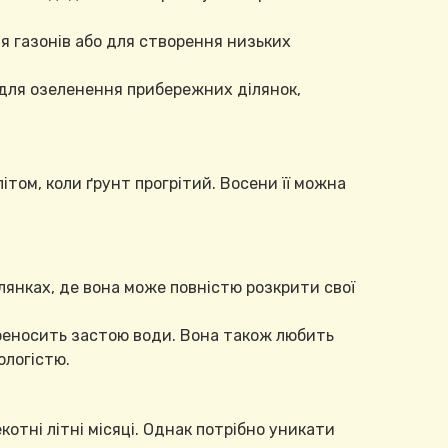
я газонів або для створення низьких
 для озеленення прибережних ділянок,
том, коли ґрунт прогрітий. Восени її можна
лянках, де вона може повністю розкрити свої
ереносить застою води. Вона також любить
ологістю.
котні літні місяці. Однак потрібно уникати