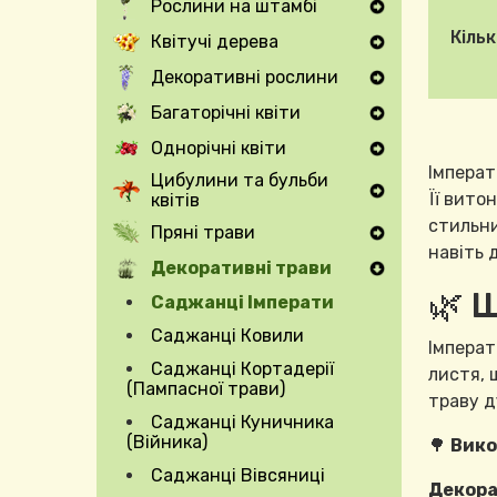
Рослини на штамбі
Expand Secondary Navigation Menu
Кільк
Квітучі дерева
Expand Secondary Navigation Menu
Декоративні рослини
Expand Secondary Navigation Menu
Багаторічні квіти
Expand Secondary Navigation Menu
Однорічні квіти
Expand Secondary Navigation Menu
Імперат
Цибулини та бульби
Її вито
квітів
Expand Secondary Navigation Menu
стильни
Пряні трави
Expand Secondary Navigation Menu
навіть 
Декоративні трави
🌿 
Саджанці Імперати
Саджанці Ковили
Імперат
Саджанці Кортадерії
листя, 
(Пампасної трави)
траву д
Саджанці Куничника
(Війника)
🌳
Вико
Саджанці Вівсяниці
Декора