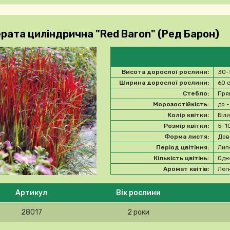
ерата циліндрична "Red Baron" (Ред Барон)
Висота дорослої рослини:
30-
Ширина дорослої рослини:
60 
Стебло:
Пря
Морозостійкість:
до 
Колір квітки:
Біл
Розмір квітки:
5-1
Форма листя:
Дов
Період цвітіння:
Лип
Кількість цвітінь:
Одн
Аромат квітів:
Лег
 ласка, виберіть продукт
Артикул
Вік рослини
28017
2 роки