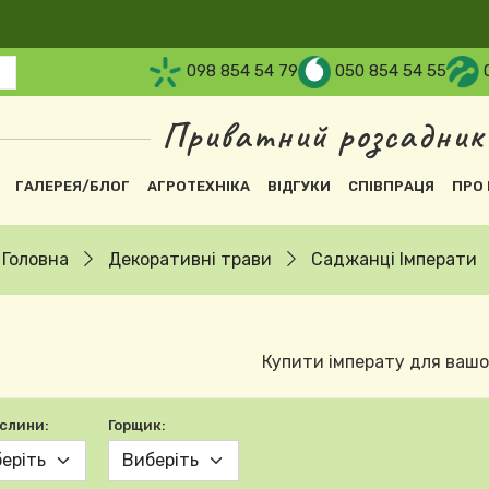
098 854 54 79
050 854 54 55
Приватний розсадник
вна навіґація
ГАЛЕРЕЯ/БЛОГ
АГРОТЕХНІКА
ВІДГУКИ
СПІВПРАЦЯ
ПРО 
Головна
Декоративні трави
Саджанці Імперати
Купити імперату для вашо
ослини:
Горщик: