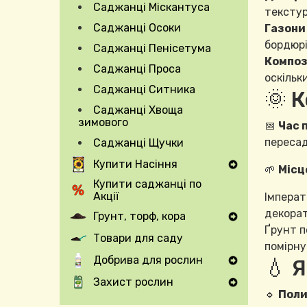
Саджанці Міскантуса
Expand Secondary Navigation Menu
текстур
Саджанці Осоки
Газони 
бордюрі
Саджанці Пенісетума
Компози
Саджанці Проса
оскільк
Саджанці Ситника
🌞 
Саджанці Хвоща
зимового
📅
Час 
пересад
Саджанці Щучки
Купити Насіння
🌱
Місц
Expand Secondary Navigation Menu
Купити саджанці по
Акції
Імперат
декорат
Грунт, торф, кора
Expand Secondary Navigation Menu
Ґрунт п
Товари для саду
помірну
Добрива для рослин
💧 
Expand Secondary Navigation Menu
Захист рослин
Expand Secondary Navigation Menu
🔹
Поли