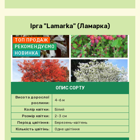
Ірга "Lamarka" (Ламарка)
ТОП ПРОДАЖ
РЕКОМЕНДУЄМО
НОВИНКА
ОПИС СОРТУ
Висота дорослої
4-6 м
рослини:
Колір квітки:
Білий
Розмір квітки:
2-3 см
Період цвітіння:
Березень-квітень
Кількість цвітінь:
Одне цвітіння
Будь ласка, виберіть продукт