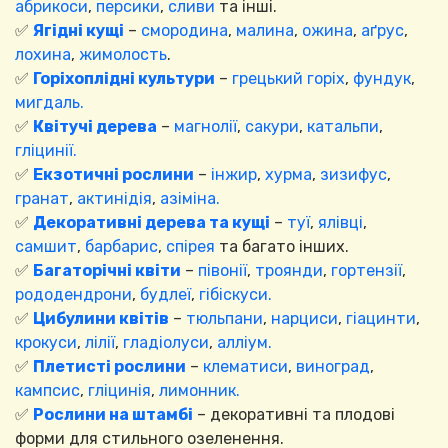
абрикоси
,
персики
,
сливи
та інші.
✅
Ягідні кущі
–
смородина
,
малина
,
ожина
,
аґрус
,
лохина
,
жимолость
.
✅
Горіхоплідні культури
–
грецький горіх
,
фундук
,
мигдаль.
✅
Квітучі дерева
–
магнолії
,
сакури
,
катальпи
,
гліцинії.
✅
Екзотичні рослини
–
інжир
,
хурма
,
зизифус
,
гранат
,
актинідія
,
азіміна.
✅
Декоративні дерева та кущі
–
туї
,
ялівці
,
самшит
,
барбарис
,
спірея
та багато інших.
✅
Багаторічні квіти
–
півонії
,
троянди
,
гортензії
,
рододендрони
,
будлеї
,
гібіскуси.
✅
Цибулини квітів
–
тюльпани
,
нарциси
,
гіацинти
,
крокуси
,
лілії
,
гладіолуси
,
алліум.
✅
Плетисті рослини
–
клематиси
,
виноград
,
кампсис
,
гліцинія
,
лимонник.
✅
Рослини на штамбі
– декоративні та плодові
форми для стильного озеленення.