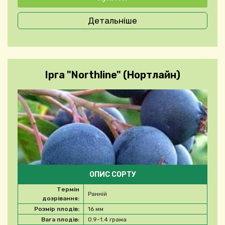
Детальніше
Ірга "Northline" (Нортлайн)
ОПИС СОРТУ
Термін
Ранній
дозрівання:
Розмір плодів:
16 мм
Вага плодів:
0.9-1.4 грама