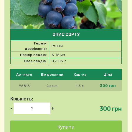
ОПИС СОРТУ
Термін
Ранній
дозрівання:
Розмір плодів:
5-15 мм
Вага плодів:
0,7-0,9 г
Будь ласка, виберіть продукт
Ціна
Артикул
Вік рослини
Хар-ка
300 грн
95815
2 роки
1,5 л
Кількість:
300 грн
-
+