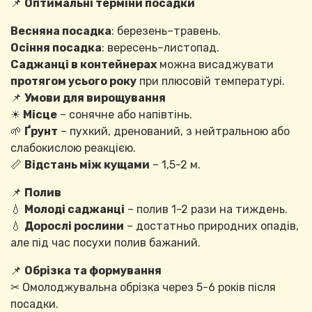
📌
Оптимальні терміни посадки
Весняна посадка
: березень–травень.
Осіння посадка
: вересень–листопад.
Саджанці в контейнерах
можна висаджувати
протягом усього року
при плюсовій температурі.
📌
Умови для вирощування
☀
Місце
– сонячне або напівтінь.
🌱
Ґрунт
– пухкий, дренований, з нейтральною або
слабокислою реакцією.
📏
Відстань між кущами
– 1,5-2 м.
📌
Полив
💧
Молоді саджанці
– полив 1-2 рази на тиждень.
💧
Дорослі рослини
– достатньо природних опадів,
але під час посухи полив бажаний.
📌
Обрізка та формування
✂ Омолоджувальна обрізка через 5-6 років після
посадки.