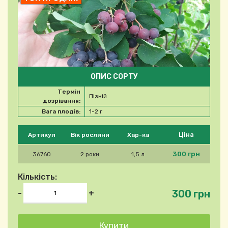
ОПИС СОРТУ
Термін
Пізній
дозрівання:
Вага плодів:
1-2 г
Будь ласка, виберіть продукт
Ціна
Артикул
Вік рослини
Хар-ка
300 грн
36760
2 роки
1,5 л
Кількість:
300 грн
-
+