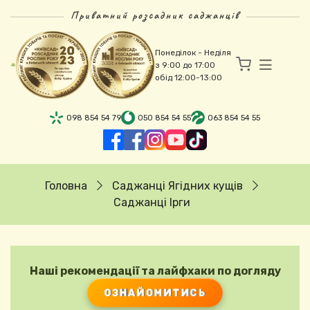
Перейти до основного вмісту
Приватний розсадник саджанців
Понеділок - Неділя
з 9:00 до 17:00
обід 12:00-13:00
098 854 54 79
050 854 54 55
063 854 54 55
Рядок навіґації
Головна
Саджанці Ягідних кущів
Саджанці Ірги
Наші рекомендації та лайфхаки по догляду
ОЗНАЙОМИТИСЬ