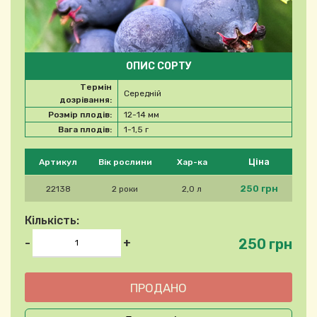
ОПИС СОРТУ
Термін
Середній
дозрівання:
Розмір плодів:
12-14 мм
Вага плодів:
1-1,5 г
Будь ласка, виберіть продукт
Ціна
Артикул
Вік рослини
Хар-ка
250 грн
22138
2 роки
2,0 л
Кількість:
250 грн
-
+