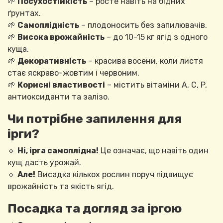
🌱
Посухостійкість
– росте навіть на бідних
ґрунтах.
🌱
Самоплідність
– плодоносить без запилювачів.
🌱
Висока врожайність
– до 10-15 кг ягід з одного
куща.
🌱
Декоративність
– красива восени, коли листя
стає яскраво-жовтим і червоним.
🌱
Корисні властивості
– містить вітаміни A, C, P,
антиоксиданти та залізо.
Чи потрібне запилення для
ірги?
🔹
Ні, ірга самоплідна!
Це означає, що навіть один
кущ дасть урожай.
🔹
Але!
Висадка кількох рослин поруч підвищує
врожайність та якість ягід.
Посадка та догляд за іргою