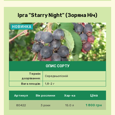
Ірга "Starry Night" (Зоряна Ніч)
НОВИНКА
ОПИС СОРТУ
Термін
Середньопізній
дозрівання:
Вага плодів:
1,8-2 г
Будь ласка, виберіть продукт
Ціна
Артикул
Вік рослини
Хар-ка
1 800 грн
80422
3 роки
15.0 л