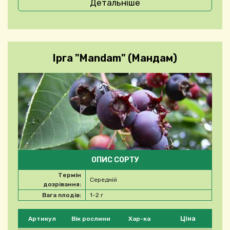
Детальніше
Ірга "Mandam" (Мандам)
ОПИС СОРТУ
Термін
Середній
дозрівання:
Вага плодів:
1-2 г
Будь ласка, виберіть продукт
Ціна
Артикул
Вік рослини
Хар-ка