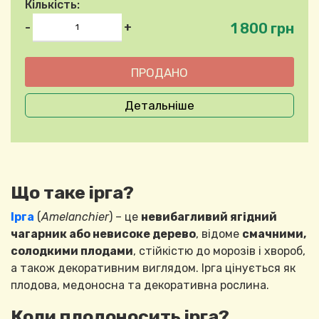
Кількість:
1 800 грн
-
+
Детальніше
Що таке ірга?
Ірга
(
Amelanchier
) – це
невибагливий ягідний
чагарник або невисоке дерево
, відоме
смачними,
солодкими плодами
, стійкістю до морозів і хвороб,
а також декоративним виглядом. Ірга цінується як
плодова, медоносна та декоративна рослина.
Коли плодоносить ірга?