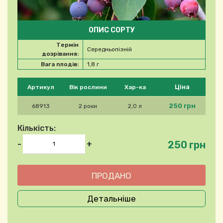
ОПИС СОРТУ
Термін
Середньопізній
дозрівання:
Вага плодів:
1,8 г
Будь ласка, виберіть продукт
Ціна
Артикул
Вік рослини
Хар-ка
250 грн
68913
2 роки
2,0 л
Кількість:
250 грн
-
+
Детальніше