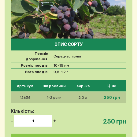
ОПИС СОРТУ
Термін
Середньопізній
дозрівання:
Розмір плодів:
10-15 мм
Вага плодів:
0,8-1,2 г
Будь ласка, виберіть продукт
Ціна
Артикул
Вік рослини
Хар-ка
250 грн
12636
1-2 роки
2,0 л
Кількість:
250 грн
-
+