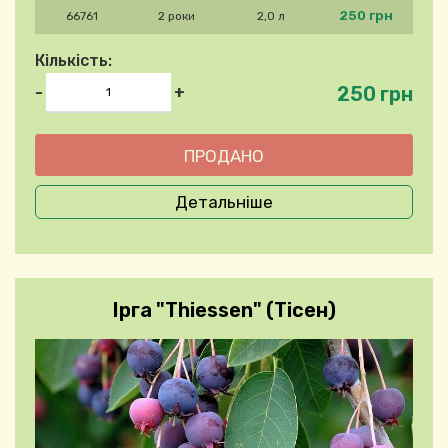
250 грн
66761
2 роки
2,0 л
Кількість:
250 грн
-
+
Детальніше
Ірга "Thiessen" (Тісен)