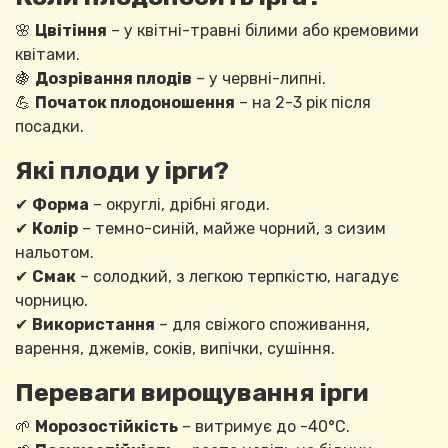
🌸
Цвітіння
– у квітні-травні білими або кремовими
квітами.
🍇
Дозрівання плодів
– у червні-липні.
💪
Початок плодоношення
– на 2-3 рік після
посадки.
Які плоди у ірги?
✔
Форма
– округлі, дрібні ягоди.
✔
Колір
– темно-синій, майже чорний, з сизим
нальотом.
✔
Смак
– солодкий, з легкою терпкістю, нагадує
чорницю.
✔
Використання
– для свіжого споживання,
варення, джемів, соків, випічки, сушіння.
Переваги вирощування ірги
🌱
Морозостійкість
– витримує до -40°C.