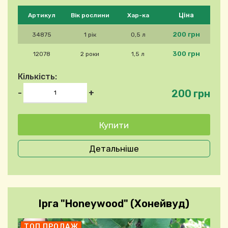
Будь ласка, виберіть продукт
Ціна
Артикул
Вік рослини
Хар-ка
200 грн
34875
1 рік
0,5 л
300 грн
12078
2 роки
1,5 л
Кількість:
200 грн
-
+
Детальніше
Ірга "Honeywood" (Хонейвуд)
ТОП ПРОДАЖ