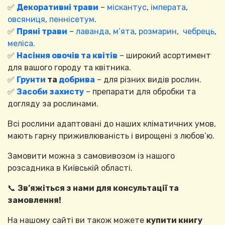
✅
Декоративні трави
–
міскантус
,
імперата
,
овсяниця
,
пеннісетум
.
✅
Пряні трави
–
лаванда
,
м’ята
,
розмарин
,
чебрець
,
меліса.
✅
Насіння овочів та квітів
– широкий асортимент
для вашого городу та квітника.
✅
Грунти
та
добрива
– для різних видів рослин.
✅
Засоби захисту
– препарати для обробки та
догляду за рослинами.
Всі рослини адаптовані до наших кліматичних умов,
мають гарну приживлюваність і вирощені з любов’ю.
Замовити можна з самовивозом із нашого
розсадника в Київській області.
📞
Зв’яжіться з нами для консультації та
замовлення!
На нашому сайті ви також можете
купити книгу