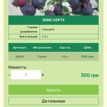
ОПИС СОРТУ
Термін
Середній
дозрівання:
Вага плодів:
1-2 г
Будь ласка, виберіть продукт
Ціна
Артикул
Вік рослини
Хар-ка
300 грн
42067
2 роки
1,5 л
Кількість:
300 грн
-
+
Детальніше