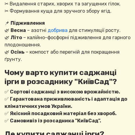
✂ Видалення старих, хворих та загущених гілок.
✂ Формування куща для зручного збору ягід.
📌
Підживлення
🌿
Весна
– азотні
добрива
для стимуляції росту.
🌿
Літо
– калійно-фосфорні підживлення для гарного
плодоношення.
🌿
Осінь
– компост або перегній для покращення
ґрунту.
Чому варто купити саджанці
ірги в розсаднику "КиївСад"?
✅
Сортові саджанці з високою врожайністю.
✅
Гарантована приживлюваність і адаптація до
кліматичних умов України.
✅
Якісний посадковий матеріал без хвороб.
✅
Самовивіз із розсадника "КиївСад".
Де купити саджанці ірги?