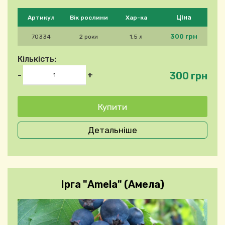
Будь ласка, виберіть продукт
Ціна
Артикул
Вік рослини
Хар-ка
300 грн
70334
2 роки
1,5 л
Кількість:
300 грн
-
+
Детальніше
Ірга "Amela" (Амела)