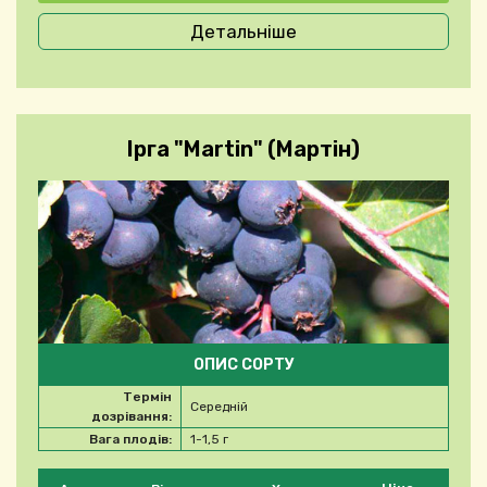
Детальніше
Ірга "Martin" (Мартін)
ОПИС СОРТУ
Термін
Середній
дозрівання:
Вага плодів:
1-1,5 г
Будь ласка, виберіть продукт