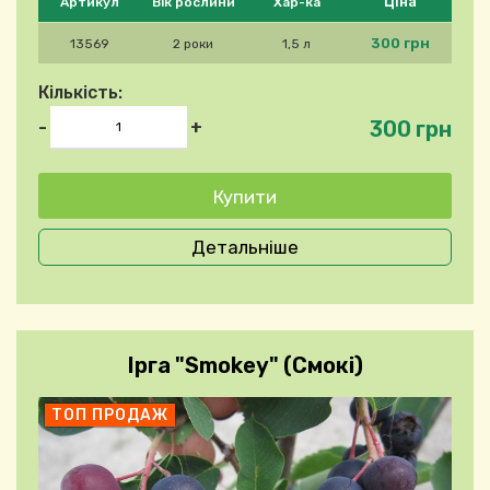
Ціна
Артикул
Вік рослини
Хар-ка
300 грн
13569
2 роки
1,5 л
Кількість:
300 грн
-
+
Детальніше
Ірга "Smokey" (Смокі)
ТОП ПРОДАЖ