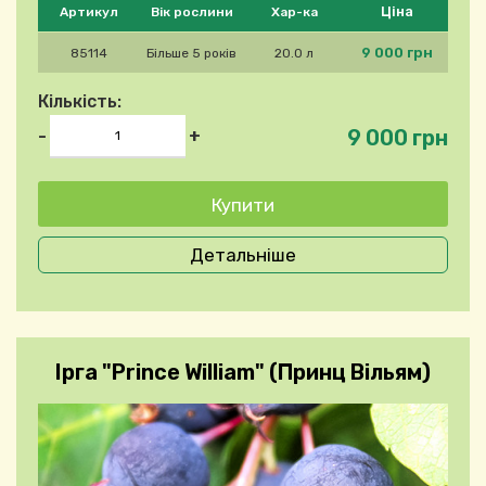
Ціна
Артикул
Вік рослини
Хар-ка
9 000 грн
85114
Більше 5 років
20.0 л
Кількість:
9 000 грн
-
+
Детальніше
Ірга "Prince William" (Принц Вільям)