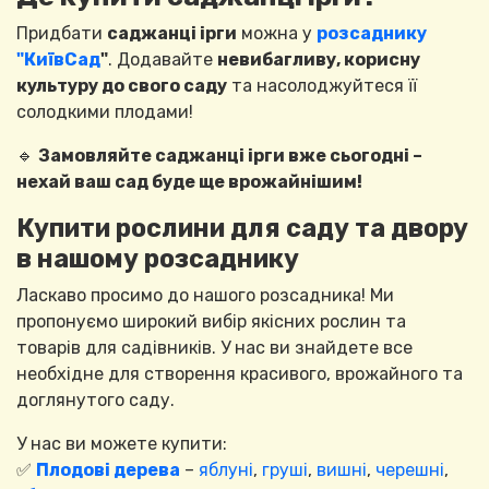
Придбати
саджанці ірги
можна у
розсаднику
"КиївСад
"
. Додавайте
невибагливу, корисну
культуру до свого саду
та насолоджуйтеся її
солодкими плодами!
🔹
Замовляйте саджанці ірги вже сьогодні –
нехай ваш сад буде ще врожайнішим!
Купити рослини для саду та двору
в нашому розсаднику
Ласкаво просимо до нашого розсадника! Ми
пропонуємо широкий вибір якісних рослин та
товарів для садівників. У нас ви знайдете все
необхідне для створення красивого, врожайного та
доглянутого саду.
У нас ви можете купити:
✅
Плодові дерева
–
яблуні
,
груші
,
вишні
,
черешні
,