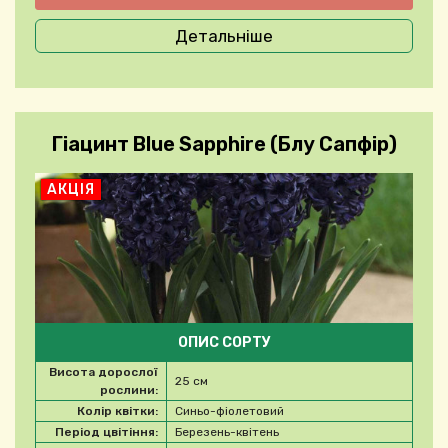
Детальніше
Гіацинт Blue Sapphire (Блу Сапфір)
АКЦІЯ
ОПИС СОРТУ
Висота дорослої
25 см
рослини:
Колір квітки:
Синьо-фіолетовий
Період цвітіння:
Березень-квітень