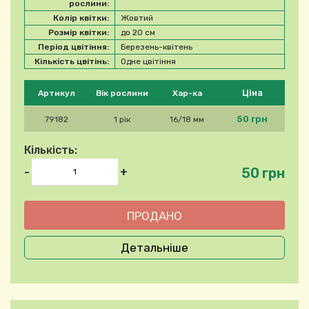
рослини:
Колір квітки:
Жовтий
Розмір квітки:
до 20 см
Період цвітіння:
Березень-квітень
Кількість цвітінь:
Одне цвітіння
Будь ласка, виберіть продукт
Ціна
Артикул
Вік рослини
Хар-ка
50 грн
79182
1 рік
16/18 мм
Кількість:
50 грн
-
+
Детальніше