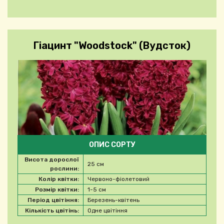
Гіацинт "Woodstock" (Вудсток)
ОПИС СОРТУ
Висота дорослої
25 см
рослини:
Колір квітки:
Червоно-фіолетовий
Розмір квітки:
1-5 см
Період цвітіння:
Березень-квітень
Кількість цвітінь:
Одне цвітіння