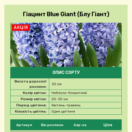
Гіацинт Blue Giant (Блу Гіант)
АКЦІЯ
ОПИС СОРТУ
Висота дорослої
30 см
рослини:
Колір квітки:
Небесно-блакитний
Розмір квітки:
20-30 см
Період цвітіння:
Квітень-травень
Кількість цвітінь:
Одне цвітіння
Будь ласка, виберіть продукт
Ціна
Артикул
Вік рослини
Хар-ка