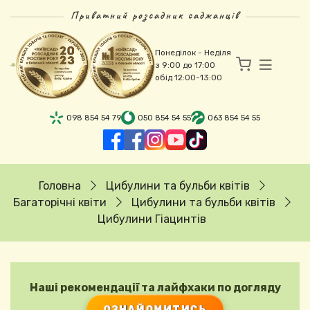
Перейти до основного вмісту
Приватний розсадник саджанців
Понеділок - Неділя
з 9:00 до 17:00
обід 12:00-13:00
098 854 54 79
050 854 54 55
063 854 54 55
Рядок навіґації
Головна
Цибулини та бульби квітів
Багаторічні квіти
Цибулини та бульби квітів
Цибулини Гіацинтів
Наші рекомендації та лайфхаки по догляду
ОЗНАЙОМИТИСЬ