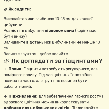
🌿
Як садити:
Викопайте ямки глибиною 10-15 см для кожної
цибулини.
Розмістіть цибулини
півколом вниз
(корінь має
бути внизу).
Залишайте відстань між цибулинами не менше 10
см.
Засипте ґрунтом і добре полийте.
🌿 Як доглядати за гіацинтами?
🔹
Полив:
Гіацинти потребують регулярного, але
помірного поливу. Під час цвітіння їх потрібно
поливати часто, але ґрунт не повинен бути
заболотнений.
🔹
Підживлення:
Для забезпечення гарного росту і
здорового цвітіння можна використовувати
добрива для цибулькових квітів
. Підживлюйте