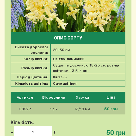
ОПИС СОРТУ
Висота дорослої
20-30 см
рослини:
Колір квітки:
Світло-лиммоний
Суцвіття довжиною 15-25 см, розмір
Розмір квітки:
квіточки - 3,5-4 см
Період цвітіння:
Квітень
Кількість цвітінь:
Одне цвітіння
Будь ласка, виберіть продукт
Ціна
Артикул
Вік рослини
Хар-ка
50 грн
58529
1 рік
16/18 мм
Кількість:
50 грн
-
+