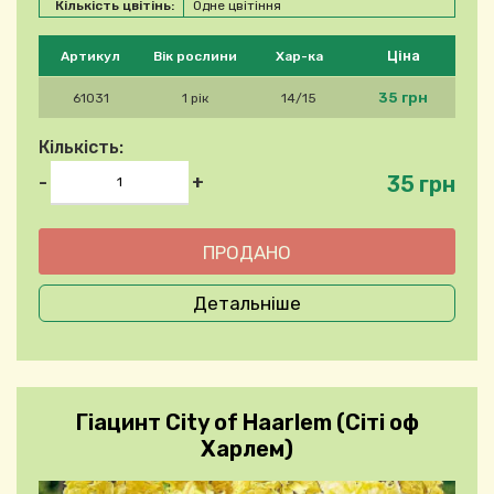
Кількість цвітінь:
Одне цвітіння
Будь ласка, виберіть продукт
Ціна
Артикул
Вік рослини
Хар-ка
35 грн
61031
1 рік
14/15
Кількість:
35 грн
-
+
Детальніше
Гіацинт City of Haarlem (Сіті оф
Харлем)