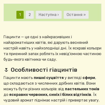
Розбивка на сторінк
Поточна сторінка
Сторінка
Наступна сторінка
Остання сторінка
1
2
Наступна ›
Остання »
Гіацинти — це одні з найкрасивіших і
найароматніших квітів, які дарують весняний
настрій навіть у найхолодніші дні. Їх яскраві кольори
та приємний запах роблять їх невід'ємною частиною
будь-якого квітника чи саду.
🌷 Особливості гіацинтів
Гіацинти мають
пишні суцвіття
у вигляді
сфери
,
що складаються з численних дрібних квітів. Вони
можуть бути різних кольорів: від
пастельних тонів
до
яскравих червоних, синіх і білих відтінків
. Їх
чудовий аромат піднімає настрій і привертає увагу.