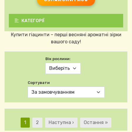
КАТЕГОРІЇ
Купити гіацинти – перші весняні ароматні зірки
вашого саду!
Вік рослини:
Сортувати
Розбивка на сторінк
Поточна сторінка
Сторінка
Наступна сторінка
Остання сторінка
1
2
Наступна ›
Остання »