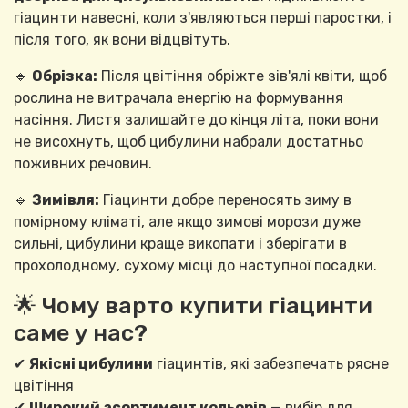
гіацинти навесні, коли з'являються перші паростки, і
після того, як вони відцвітуть.
🔹
Обрізка:
Після цвітіння обріжте зів'ялі квіти, щоб
рослина не витрачала енергію на формування
насіння. Листя залишайте до кінця літа, поки вони
не висохнуть, щоб цибулини набрали достатньо
поживних речовин.
🔹
Зимівля:
Гіацинти добре переносять зиму в
помірному кліматі, але якщо зимові морози дуже
сильні, цибулини краще викопати і зберігати в
прохолодному, сухому місці до наступної посадки.
🌟 Чому варто купити гіацинти
саме у нас?
✔
Якісні цибулини
гіацинтів, які забезпечать рясне
цвітіння
✔
Широкий асортимент кольорів
— вибір для