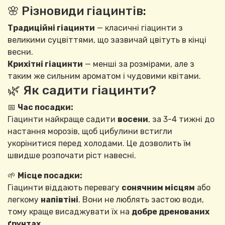
🌸 Різновиди гіацинтів:
Традиційні гіацинти
— класичні гіацинти з
великими суцвіттями, що зазвичай цвітуть в кінці
весни.
Крихітні гіацинти
— менші за розмірами, але з
таким же сильним ароматом і чудовими квітами.
🌿 Як садити гіацинти?
📅
Час посадки:
Гіацинти найкраще садити
восени
, за 3-4 тижні до
настання морозів, щоб цибулини встигли
укорінитися перед холодами. Це дозволить їм
швидше розпочати ріст навесні.
🌱
Місце посадки:
Гіацинти віддають перевагу
сонячним місцям
або
легкому
напівтіні
. Вони не люблять застою води,
тому краще висаджувати їх на
добре дренованих
ґрунтах
.