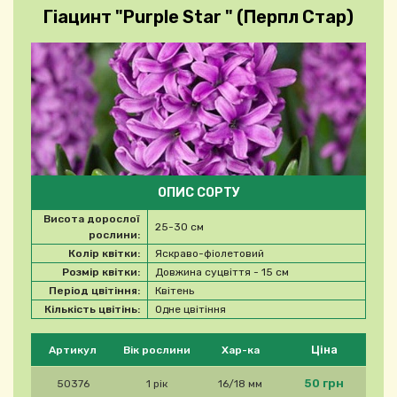
Гіацинт "Purple Star " (Перпл Стар)
ОПИС СОРТУ
Висота дорослої
25-30 см
рослини:
Колір квітки:
Яскраво-фіолетовий
Розмір квітки:
Довжина суцвіття - 15 см
Період цвітіння:
Квітень
Кількість цвітінь:
Одне цвітіння
Будь ласка, виберіть продукт
Ціна
Артикул
Вік рослини
Хар-ка
50 грн
50376
1 рік
16/18 мм