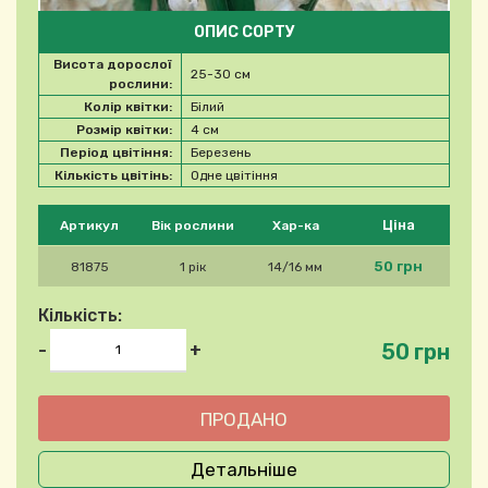
ОПИС СОРТУ
Висота дорослої
25-30 см
рослини:
Колір квітки:
Білий
Розмір квітки:
4 см
Період цвітіння:
Березень
Кількість цвітінь:
Одне цвітіння
Будь ласка, виберіть продукт
Ціна
Артикул
Вік рослини
Хар-ка
50 грн
81875
1 рік
14/16 мм
Кількість:
50 грн
-
+
Детальніше