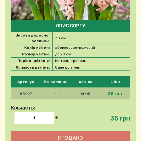
ОПИС СОРТУ
Висота дорослої
30 см
рослини:
Колір квітки:
абрикосово-рожевий
Розмір квітки:
до 20 см
Період цвітіння:
Квітень-травень
Кількість цвітінь:
Одне цвітіння
Будь ласка, виберіть продукт
Ціна
Артикул
Вік рослини
Хар-ка
35 грн
88997
1 рік
14/15
Кількість:
35 грн
-
+