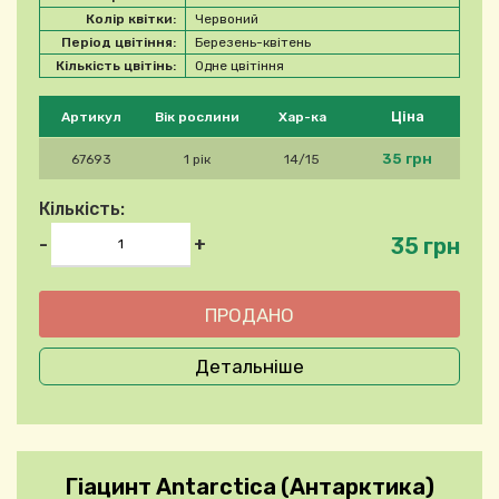
Колір квітки:
Червоний
Період цвітіння:
Березень-квітень
Кількість цвітінь:
Одне цвітіння
Будь ласка, виберіть продукт
Ціна
Артикул
Вік рослини
Хар-ка
35 грн
67693
1 рік
14/15
Кількість:
35 грн
-
+
Детальніше
Гіацинт Antarctica (Антарктика)