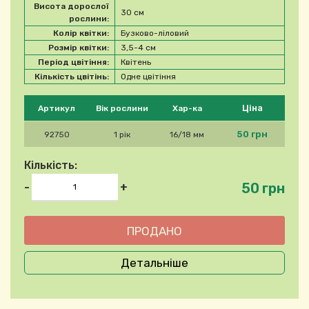
Висота дорослої
30 см
рослини:
Колір квітки:
Бузково-ліловий
Розмір квітки:
3,5-4 см
Період цвітіння:
Квітень
Кількість цвітінь:
Одне цвітіння
Будь ласка, виберіть продукт
Ціна
Артикул
Вік рослини
Хар-ка
50 грн
92750
1 рік
16/18 мм
Кількість:
50 грн
-
+
Детальніше