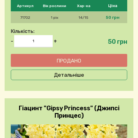
Будь ласка, виберіть продукт
Ціна
Артикул
Вік рослини
Хар-ка
50 грн
71702
1 рік
14/15
Кількість:
50 грн
-
+
Детальніше
Гіацинт "Gipsy Princess" (Джипсі
Принцес)