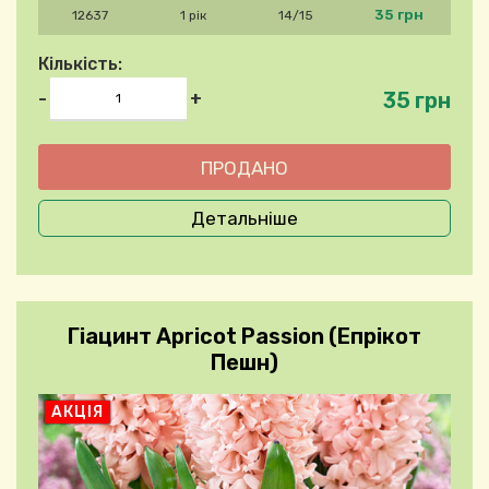
35 грн
12637
1 рік
14/15
Кількість:
35 грн
-
+
Детальніше
Гіацинт Apricot Passion (Епрікот
Пешн)
АКЦІЯ