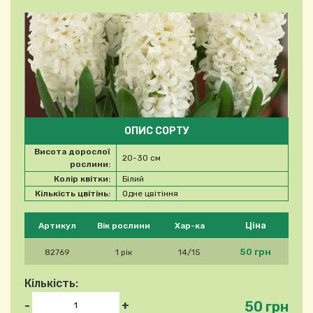
ОПИС СОРТУ
Висота дорослої
20-30 см
рослини:
Колір квітки:
Білий
Кількість цвітінь:
Одне цвітіння
Будь ласка, виберіть продукт
Ціна
Артикул
Вік рослини
Хар-ка
50 грн
82769
1 рік
14/15
Кількість:
50 грн
-
+