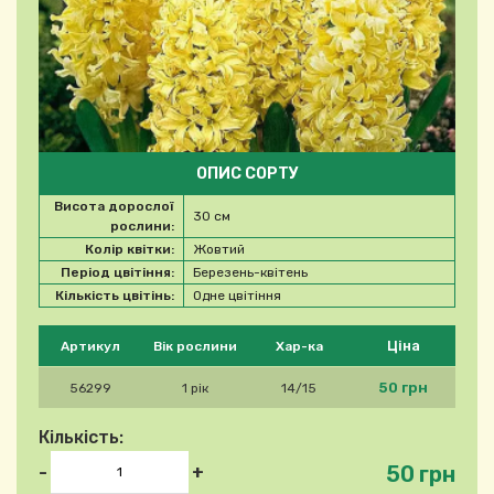
ОПИС СОРТУ
Висота дорослої
30 см
рослини:
Колір квітки:
Жовтий
Період цвітіння:
Березень-квітень
Кількість цвітінь:
Одне цвітіння
Будь ласка, виберіть продукт
Ціна
Артикул
Вік рослини
Хар-ка
50 грн
56299
1 рік
14/15
Кількість:
50 грн
-
+