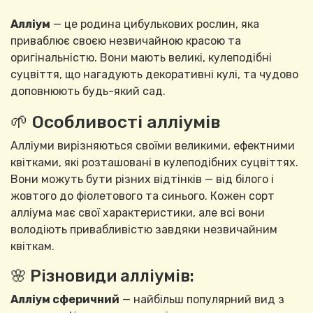
Алліум
— це родина цибулькових рослин, яка
приваблює своєю незвичайною красою та
оригінальністю. Вони мають великі, кулеподібні
суцвіття, що нагадують декоративні кулі, та чудово
доповнюють будь-який сад.
🌱 Особливості алліумів
Алліуми вирізняються своїми великими, ефектними
квітками, які розташовані в кулеподібних суцвіттях.
Вони можуть бути різних відтінків — від білого і
жовтого до фіолетового та синього. Кожен сорт
алліума має свої характеристики, але всі вони
володіють привабливістю завдяки незвичайним
квіткам.
🌸 Різновиди алліумів:
Алліум сферичний
— найбільш популярний вид з