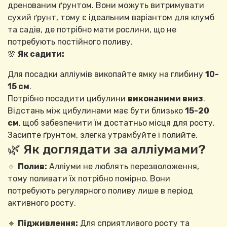
дренованим ґрунтом. Вони можуть витримувати
сухий ґрунт, тому є ідеальним варіантом для клумб
та садів, де потрібно мати рослини, що не
потребують постійного поливу.
🌸
Як садити:
Для посадки алліумів викопайте ямку на глибину
10-
15 см
.
Потрібно посадити цибулини
виконаними вниз
.
Відстань між цибулинами має бути близько
15-20
см
, щоб забезпечити їм достатньо місця для росту.
Засипте ґрунтом, злегка утрамбуйте і полийте.
🌿 Як доглядати за алліумами?
🔹
Полив:
Алліуми не люблять перезволоження,
тому поливати їх потрібно помірно. Вони
потребують регулярного поливу лише в період
активного росту.
🔹
Підживлення:
Для сприятливого росту та