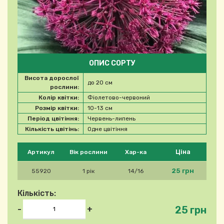
ОПИС СОРТУ
Висота дорослої
до 20 см
рослини:
Колір квітки:
Фіолетово-червоний
Розмір квітки:
10-13 см
Період цвітіння:
Червень-липень
Кількість цвітінь:
Одне цвітіння
Будь ласка, виберіть продукт
Ціна
Артикул
Вік рослини
Хар-ка
25 грн
55920
1 рік
14/16
Кількість:
25 грн
-
+