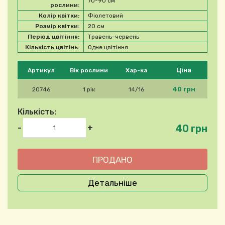
70-90 см
рослини:
Колір квітки:
Фіолетовий
Розмір квітки:
20 см
Період цвітіння:
Травень-червень
Кількість цвітінь:
Одне цвітіння
Будь ласка, виберіть продукт
Ціна
Артикул
Вік рослини
Хар-ка
40 грн
20746
1 рік
14/16
Кількість:
40 грн
-
+
Детальніше