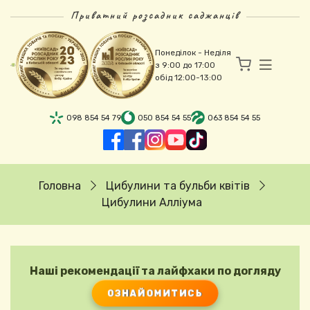
Перейти до основного вмісту
Приватний розсадник саджанців
Понеділок - Неділя
з 9:00 до 17:00
обід 12:00-13:00
098 854 54 79
050 854 54 55
063 854 54 55
Рядок навіґації
Головна
Цибулини та бульби квітів
Цибулини Алліума
Наші рекомендації та лайфхаки по догляду
ОЗНАЙОМИТИСЬ