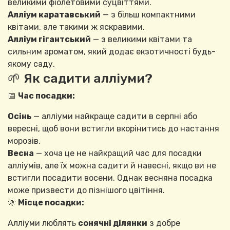
великими фіолетовими суцвіттями.
Алліум каратавський
— з більш компактними
квітами, але такими ж яскравими.
Алліум гігантський
— з великими квітами та
сильним ароматом, який додає екзотичності будь-
якому саду.
🌱 Як садити алліуми?
📅
Час посадки:
Осінь
— алліуми найкраще садити в серпні або
вересні, щоб вони встигли вкорінитись до настання
морозів.
Весна
— хоча це не найкращий час для посадки
алліумів, але їх можна садити й навесні, якщо ви не
встигли посадити восени. Однак весняна посадка
може призвести до пізнішого цвітіння.
🌞
Місце посадки:
Алліуми люблять
сонячні ділянки
з добре