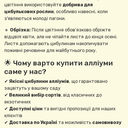
цвітіння використовуйте
добрива для
цибулькових рослин
, особливо навесні, коли
з'являються молоді пагони.
🔹
Обрізка:
Після цвітіння обов’язково обріжте
відцвілі квіти, але не чіпайте листя до кінця осені.
Листя допомагають цибулинам накопичувати
поживні речовини для майбутнього року.
🌟 Чому варто купити алліуми
саме у нас?
✔
Якісні цибулини алліумів
, що гарантовано
зацвітуть у вашому саду
✔
Великий вибір сортів
, від класичних до
екзотичних
✔
Доступні ціни
та вигідні пропозиції для наших
клієнтів
✔
Доставка по Україні
та можливість
самовивозу