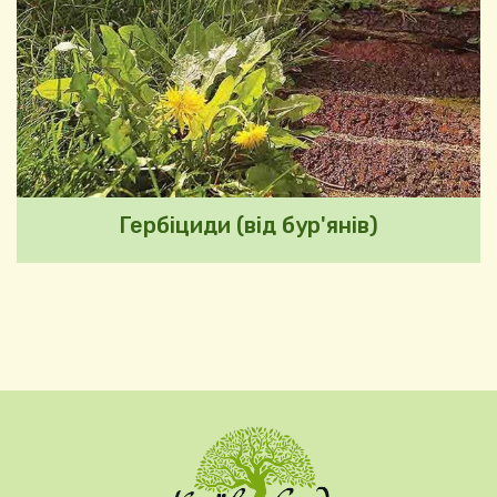
Гербіциди (від бур'янів)