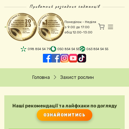
Перейти до основного вмісту
Приватний розсадник саджанців
Понеділок - Неділя
з 9:00 до 17:00
обід 12:00-13:00
098 854 54 79
050 854 54 55
063 854 54 55
Рядок навіґації
Головна
Захист рослин
Наші рекомендації та лайфхаки по догляду
ОЗНАЙОМИТИСЬ