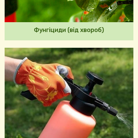
Фунгіциди (від хвороб)