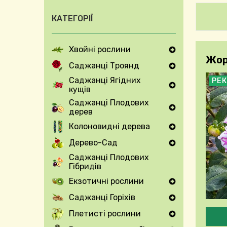
КАТЕГОРІЇ
Хвойні рослини
Expand Secondary Navigation Menu
Жор
Саджанці Троянд
Expand Secondary Navigation Menu
Саджанці Ягідних
РЕ
кущів
Expand Secondary Navigation Menu
Саджанці Плодових
дерев
Expand Secondary Navigation Menu
Колоновидні дерева
Expand Secondary Navigation Menu
Дерево-Сад
Expand Secondary Navigation Menu
Саджанці Плодових
Гібридів
Екзотичні рослини
Expand Secondary Navigation Menu
Саджанці Горіхів
Expand Secondary Navigation Menu
Будь
Плетисті рослини
Expand Secondary Navigation Menu