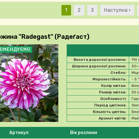
Поточна сторінка
Сторінка
Сторінка
Наступна стор
1
2
3
Наступна ›
Розби
жина "Radegast" (Радеґаст)
КОМЕНДУЄМО
Висота дорослої рослини:
110
Ширина дорослої рослини:
50-
Стебло:
Міц
Морозостійкість:
- 5
Колір квітки:
Біл
Розмір квітки:
20 
Особливості:
Гар
Період цвітіння:
Лип
Кількість цвітінь:
Без
Аромат квітів:
Май
 ласка, виберіть продукт
Артикул
Вік рослини