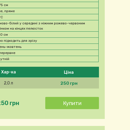
75 см
не, пряме
°C
мово-білий у середині з ніжним рожево-червоним
тінком на кінцях пелюсток
20 см
но підходить для зрізу
ень-жовтень
перервне
сутній
Ціна
Хар-ка
250 грн
2,0 л
250 грн