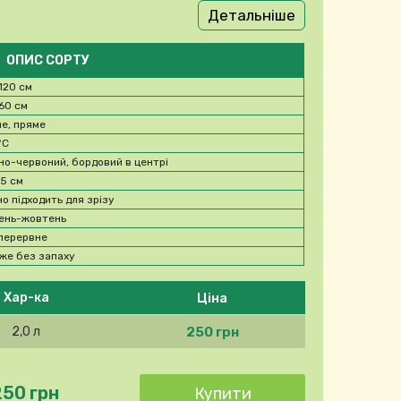
Детальніше
ОПИС СОРТУ
120 см
60 см
не, пряме
°C
но-червоний, бордовий в центрі
15 см
но підходить для зрізу
ень-жовтень
перервне
же без запаху
Ціна
Хар-ка
250 грн
2,0 л
250 грн