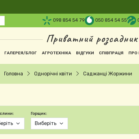
098 854 54 79
050 854 54 55
Приватний розсадник
вна навіґація
ГАЛЕРЕЯ/БЛОГ
АГРОТЕХНІКА
ВІДГУКИ
СПІВПРАЦЯ
ПРО 
Головна
Однорічні квіти
Саджанці Жоржини
ослини:
Горщик: