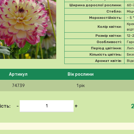
Ширина дорослої рослини:
60-
Стебло:
Міц
Морозостійкість:
- 5
Кре
Колір квітки:
від
Розмір квітки:
12-
Особливості:
Гар
Період цвітіння:
Лип
Кількість цвітінь:
Без
Аромат квітів:
Від
 ласка, виберіть продукт
Артикул
Вік рослини
74739
1 рік
-
+
ість: