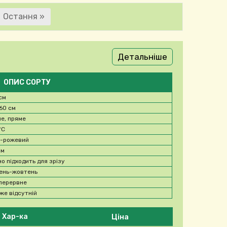
інка
Остання сторінка
Остання »
вка на сторінки
Детальніше
ОПИС СОРТУ
 см
60 см
не, пряме
°C
о-рожевий
см
но підходить для зрізу
ень-жовтень
перервне
же відсутній
Ціна
Хар-ка