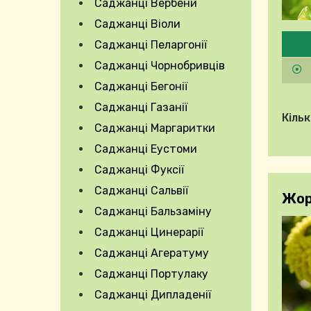
Саджанці Вербени
Саджанці Віоли
Будь
Саджанці Пеларгонії
Expand Secondary Navigation Menu
Саджанці Чорнобривців
Саджанці Бегонії
Саджанці Газанії
Кільк
Саджанці Маргаритки
Саджанці Еустоми
Саджанці Фуксії
Саджанці Сальвії
Жорж
Саджанці Бальзаміну
Саджанці Цинерарії
Саджанці Агератуму
Саджанці Портулаку
Саджанці Дипладенії