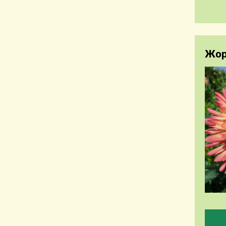
Жор
Будь