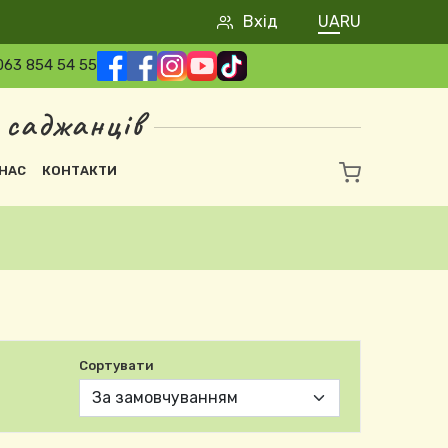
User account 
Вхід
UA
RU
063 854 54 55
 саджанців
НАС
КОНТАКТИ
Сортувати