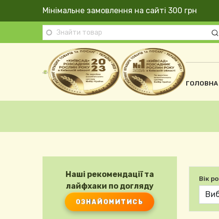
Перейти до основного вмісту
Мінімальне замовлення на сайті 300 грн
Осно
ГОЛОВНА
Рядок навіґації
Наші рекомендації та
Вік р
лайфхаки по догляду
ОЗНАЙОМИТИСЬ