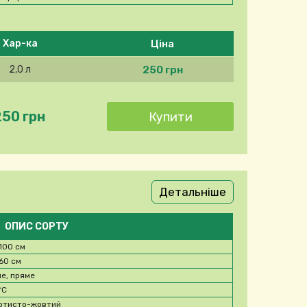
Ціна
Хар-ка
250 грн
2,0 л
250 грн
Детальніше
ОПИС СОРТУ
100 см
60 см
не, пряме
°C
отисто-жовтий