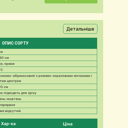
Детальніше
ОПИС СОРТУ
см
80 см
не, пряме
°C
сиково-абрикосовий з рожево-кораловими кінчиками і
тим центром
20 см
но підходить для зрізу
ень-жовтень
перервне
же відсутній
Ціна
Хар-ка