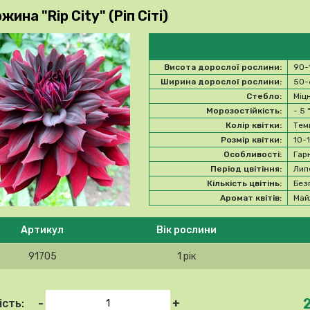
ина "Rip City" (Ріп Сіті)
Висота дорослої рослини:
90-
Ширина дорослої рослини:
50-
Стебло:
Міц
Морозостійкість:
- 5
Колір квітки:
Тем
Розмір квітки:
10-
Особливості:
Гар
Період цвітіння:
Лип
Кількість цвітінь:
Без
Аромат квітів:
Май
 ласка, виберіть продукт
Артикул
Вік рослини
91705
1 рік
-
+
ість: