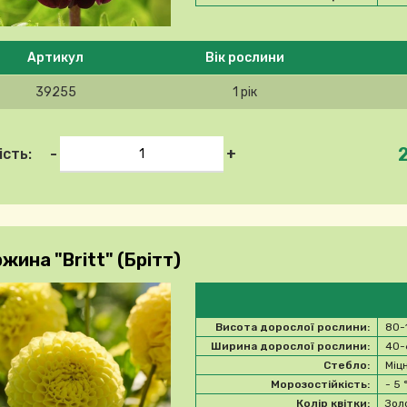
 ласка, виберіть продукт
Артикул
Вік рослини
39255
1 рік
-
+
ість:
ина "Britt" (Брітт)
Висота дорослої рослини:
80-
Ширина дорослої рослини:
40-
Стебло:
Міц
Морозостійкість:
- 5
Колір квітки:
Зол