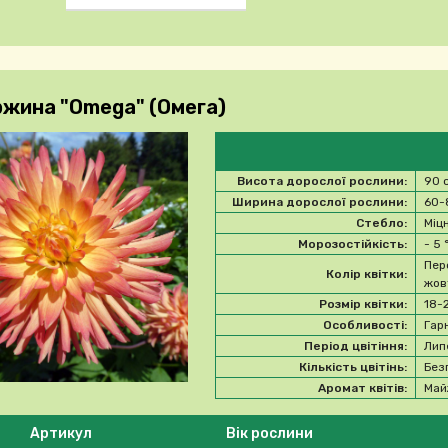
жина "Omega" (Омега)
Висота дорослої рослини:
90 
Ширина дорослої рослини:
60-
Стебло:
Міц
Морозостійкість:
- 5
Пер
Колір квітки:
жов
Розмір квітки:
18-
Особливості:
Гар
Період цвітіння:
Лип
Кількість цвітінь:
Без
Аромат квітів:
Май
 ласка, виберіть продукт
Артикул
Вік рослини