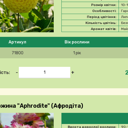
Розмір квітки:
10-
Особливості:
Гар
Період цвітіння:
Лип
Кількість цвітінь:
Без
Аромат квітів:
Май
 ласка, виберіть продукт
Артикул
Вік рослини
71800
1 рік
-
+
ість:
жина "Aphrodite" (Афродіта)
Висота дорослої рослини:
90-