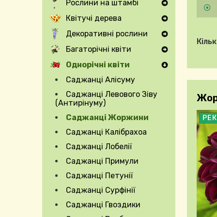
Рослини на штамбі
Expand Secondary Navigation Menu
Квітучі дерева
Expand Secondary Navigation Menu
Декоративні рослини
Expand Secondary Navigation Menu
Кільк
Багаторічні квіти
Expand Secondary Navigation Menu
Однорічні квіти
Саджанці Алісуму
Саджанці Левового Зіву
Жорж
(Антирінуму)
Саджанці Жоржини
РЕ
Саджанці Калібрахоа
Саджанці Лобелії
Саджанці Примули
Саджанці Петунії
Саджанці Сурфінії
Саджанці Гвоздики