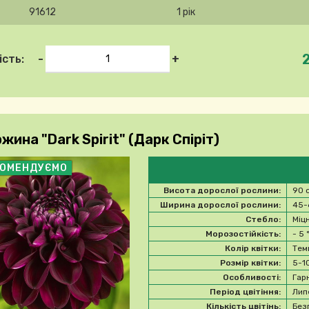
91612
1 рік
-
+
ість:
ина "Dark Spirit" (Дарк Спіріт)
КОМЕНДУЄМО
Висота дорослої рослини:
90 
Ширина дорослої рослини:
45-
Стебло:
Міц
Морозостійкість:
- 5
Колір квітки:
Тем
Розмір квітки:
5-1
Особливості:
Гар
Період цвітіння:
Лип
Кількість цвітінь:
Без