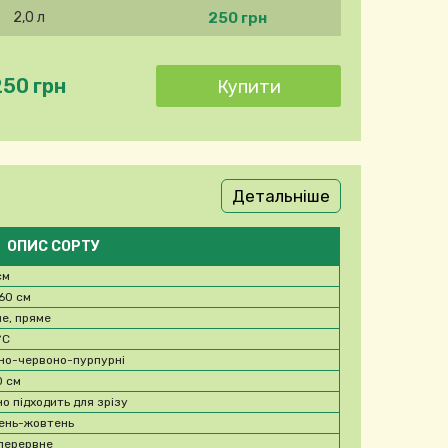
250 грн
2,0 л
250 грн
Детальніше
ОПИС СОРТУ
см
60 см
не, пряме
°C
но-червоно-пурпурні
0 см
но підходить для зрізу
ень-жовтень
перервне