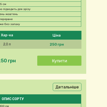
15 см
но підходить для зрізу
ень-жовтень
перервне
же без запаху
Ціна
Хар-ка
250 грн
2,0 л
250 грн
Детальніше
ОПИС СОРТУ
100 см