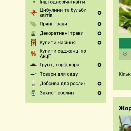
Інші однорічні квіти
Цибулини та бульби
квітів
Expand Secondary Navigation Menu
Пряні трави
Expand Secondary Navigation Menu
Декоративні трави
Expand Secondary Navigation Menu
Будь
Купити Насіння
Expand Secondary Navigation Menu
Купити саджанці по
Акції
Грунт, торф, кора
Expand Secondary Navigation Menu
Товари для саду
Кільк
Добрива для рослин
Expand Secondary Navigation Menu
Захист рослин
Expand Secondary Navigation Menu
Жор