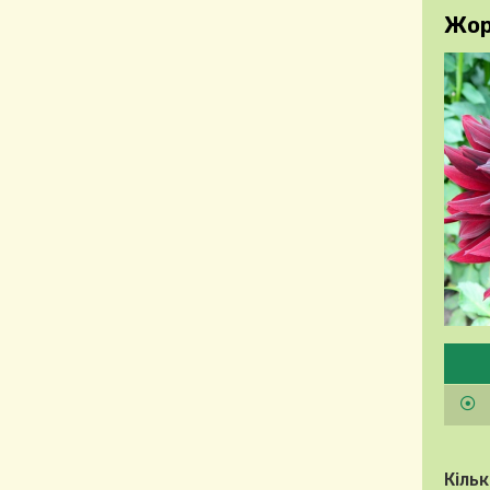
Жорж
Будь
Кільк