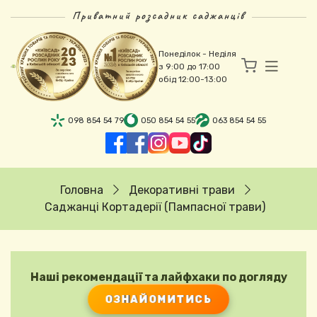
Перейти до основного вмісту
Приватний розсадник саджанців
Понеділок - Неділя
з 9:00 до 17:00
обід 12:00-13:00
098 854 54 79
050 854 54 55
063 854 54 55
Рядок навіґації
Головна
Декоративні трави
Саджанці Кортадерії (Пампасної трави)
Наші рекомендації та лайфхаки по догляду
ОЗНАЙОМИТИСЬ