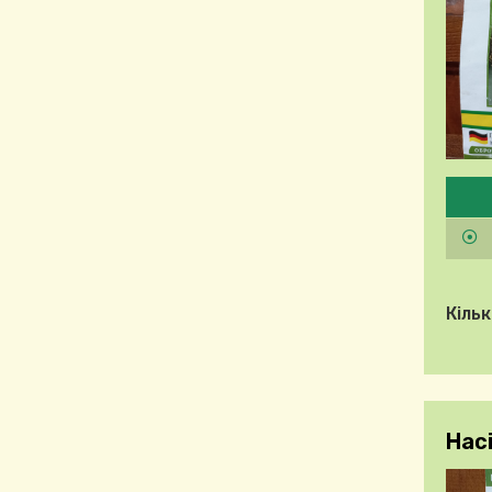
Будь
Кільк
Насі