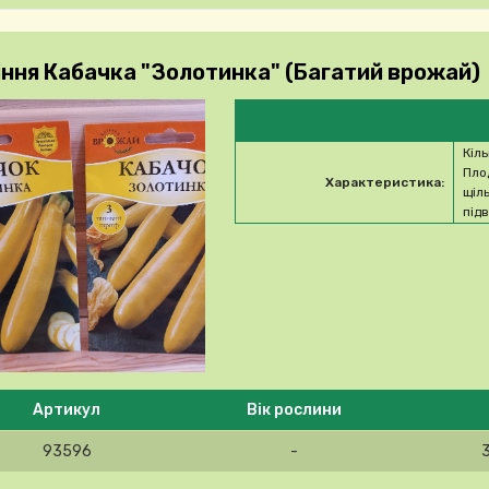
іння Кабачка "Золотинка" (Багатий врожай)
Кіл
Пло
Характеристика:
щіл
під
 ласка, виберіть продукт
Артикул
Вік рослини
93596
-