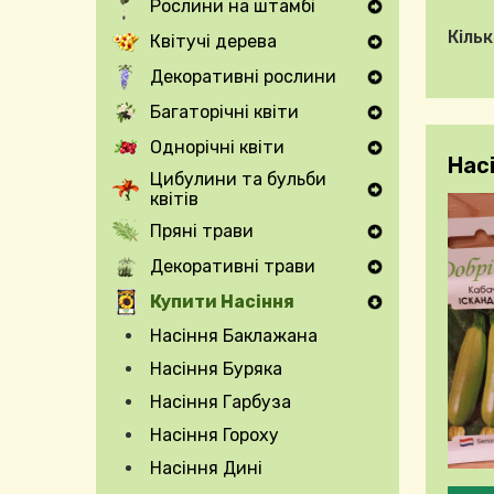
Рослини на штамбі
Expand Secondary Navigation Menu
Кільк
Квітучі дерева
Expand Secondary Navigation Menu
Декоративні рослини
Expand Secondary Navigation Menu
Багаторічні квіти
Expand Secondary Navigation Menu
Однорічні квіти
Expand Secondary Navigation Menu
Насі
Цибулини та бульби
квітів
Expand Secondary Navigation Menu
Пряні трави
Expand Secondary Navigation Menu
Декоративні трави
Expand Secondary Navigation Menu
Купити Насіння
Насіння Баклажана
Насіння Буряка
Насіння Гарбуза
Насіння Гороху
Насіння Дині
Будь