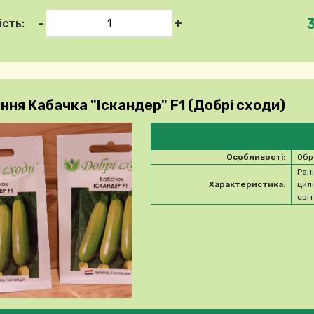
-
+
ість:
ння Кабачка "Іскандер" F1 (Добрі сходи)
Особливості:
Обр
Ран
Характеристика:
цил
сві
 ласка, виберіть продукт