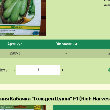
кол
дуж
 ласка, виберіть продукт
Артикул
Вік рослини
28093
-
-
+
ість:
ння Кабачка "Гольден Цукіні" F1 (Rich Harves