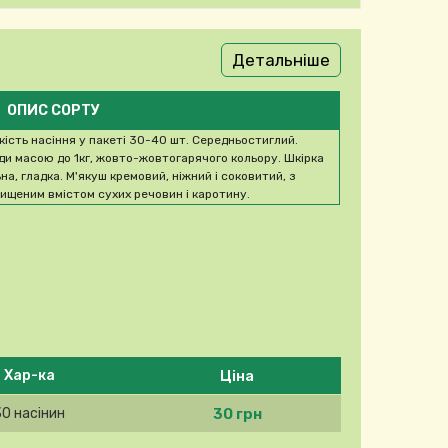
Детальніше
ОПИС СОРТУ
ькість насіння у пакеті 30-40 шт. Середньостиглий.
ди масою до 1кг, жовто-жовтогарячого кольору. Шкірка
ьна, гладка. М'якуш кремовий, ніжний і соковитий, з
вищеним вмістом сухих речовин і каротину.
Ціна
Хар-ка
30 грн
30 насінин