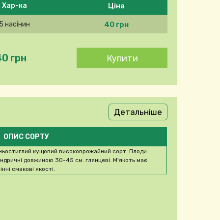
Ціна
Хар-ка
40 грн
5 насінин
40 грн
Детальніше
ОПИС СОРТУ
ньостиглий кущовий високоврожайний сорт. Плоди
індричні довжиною 30-45 см. глянцеві. М'якоть має
інні смакові якості.