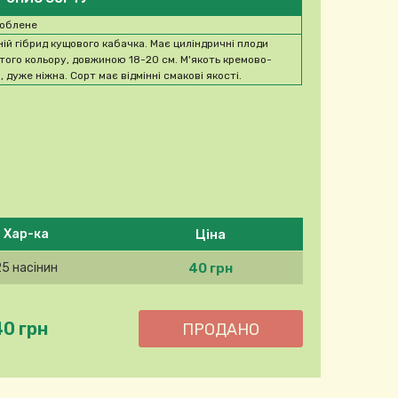
облене
ній гібрид кущового кабачка. Має циліндричні плоди
того кольору, довжиною 18-20 см. М'якоть кремово-
, дуже ніжна. Сорт має відмінні смакові якості.
Ціна
Хар-ка
40 грн
25 насінин
40 грн