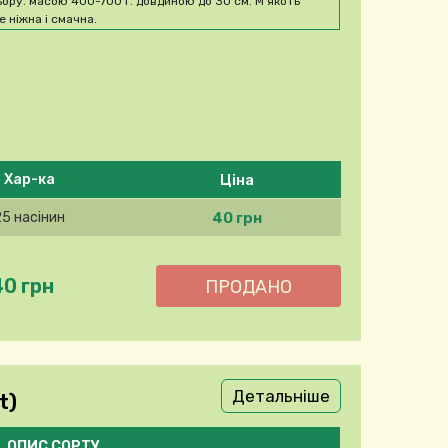
ьору. масою 400-700 г. довдиною до 30 см. М'якоть
е ніжна і смачна.
Ціна
Хар-ка
40 грн
25 насінин
40 грн
Детальніше
t)
ОПИС СОРТУ