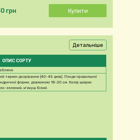
30 грн
Детальніше
ОПИС СОРТУ
облене
ній термін дозрівання (40-45 днів). Плоди правильної
індричної форми, довжиною 18-20 см. Колір шкірки
тло-зелений, м'якуш білий.