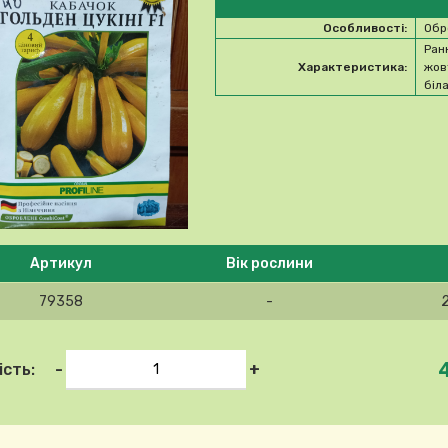
Особливості:
Обр
Ран
Характеристика:
жов
біла
 ласка, виберіть продукт
Артикул
Вік рослини
79358
-
-
+
ість: