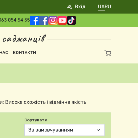
User account 
Вхід
UA
RU
063 854 54 55
 саджанців
НАС
КОНТАКТИ
и: Висока схожість і відмінна якість
Сортувати