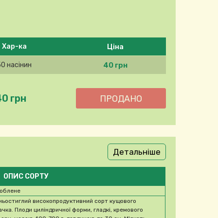
Ціна
Хар-ка
40 грн
50 насінин
40 грн
Детальніше
ОПИС СОРТУ
облене
ньостиглий високопродуктивний сорт кущового
ачка. Плоди циліндричної форми, гладкі, кремового