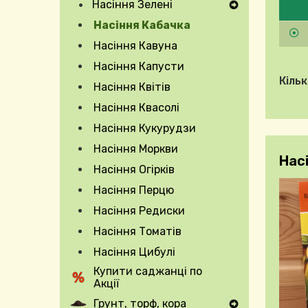
Насіння Зелені
Expand Secondary Navigation Menu
Насіння Кабачка
Насіння Кавуна
Насіння Капусти
Expand Secondary Navigation Menu
Кільк
Насіння Квітів
Насіння Квасолі
Насіння Кукурудзи
Насіння Моркви
Насі
Насіння Огірків
Насіння Перцю
Насіння Редиски
Насіння Томатів
Насіння Цибулі
Купити саджанці по
Акції
Грунт, торф, кора