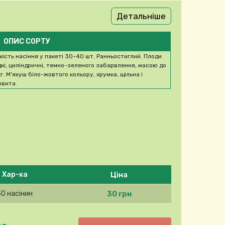
Детальніше
ОПИС СОРТУ
ькість насіння у пакеті 30-40 шт. Ранньостиглий. Плоди
дкі, циліндричні, темно-зеленого забарвлення, масою до
кг. М'якуш біло-жовтого кольору, хрумка, щільна і
овита.
Ціна
Хар-ка
30 грн
30 насінин