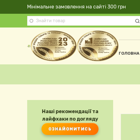
Перейти до основного вмісту
Мінімальне замовлення на сайті 300 грн
Осно
ГОЛОВНА
Рядок навіґації
Наші рекомендації та
лайфхаки по догляду
ОЗНАЙОМИТИСЬ