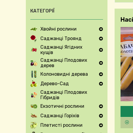
КАТЕГОРІЇ
Нас
Хвойні рослини
Expand Secondary Navigation Menu
Саджанці Троянд
Expand Secondary Navigation Menu
Саджанці Ягідних
кущів
Expand Secondary Navigation Menu
Саджанці Плодових
дерев
Expand Secondary Navigation Menu
Колоновидні дерева
Expand Secondary Navigation Menu
Дерево-Сад
Expand Secondary Navigation Menu
Саджанці Плодових
Гібридів
Екзотичні рослини
Будь
Expand Secondary Navigation Menu
Саджанці Горіхів
Expand Secondary Navigation Menu
Плетисті рослини
Expand Secondary Navigation Menu