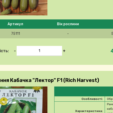
 ласка, виберіть продукт
Артикул
Вік рослини
75111
-
-
+
ість:
ння Кабачка "Лектор" F1 (Rich Harvest)
Особливості:
Обр
Ран
каб
Характеристика: