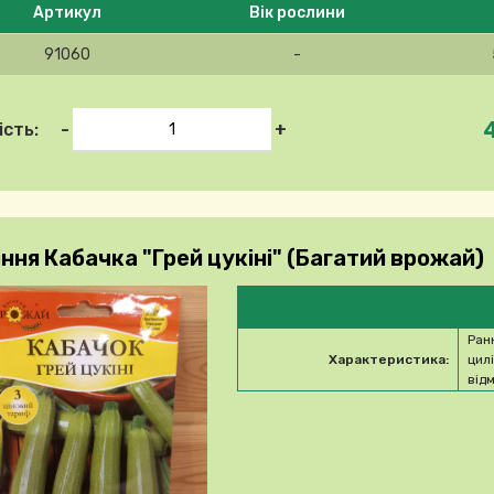
Артикул
Вік рослини
91060
-
-
+
ість:
ння Кабачка "Грей цукіні" (Багатий врожай)
Ран
Характеристика:
цил
відм