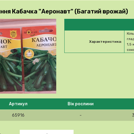
іння Кабачка "Аеронавт" (Багатий врожай)
Кіл
гла
Характеристика:
1,5 
сок
 ласка, виберіть продукт
Артикул
Вік рослини
65916
-