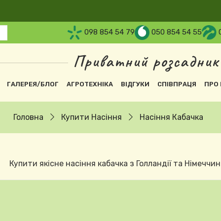
098 854 54 79
050 854 54 55
Приватний розсадник
вна навіґація
ГАЛЕРЕЯ/БЛОГ
АГРОТЕХНІКА
ВІДГУКИ
СПІВПРАЦЯ
ПРО 
Головна
Купити Насіння
Насіння Кабачка
Купити якісне насіння кабачка з Голландії та Німеччин