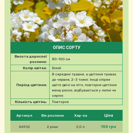
ОПИС СОРТУ
Висота дорослої
80-100 см
рослини:
Колір квітки:
Білий
В середині травня, а цвітіння триває
до червня, 2-3 тижні. Іноді спірея
Період цвітіння:
цвіте двічі на літо, повторне цвітіння
менш рясно, відбувається у липні чи
серпні
Кількість цвітінь:
Повторне
Будь ласка, виберіть продукт
Ціна
Артикул
Вік рослини
Хар-ка
150 грн
46932
2 роки
2,0 л