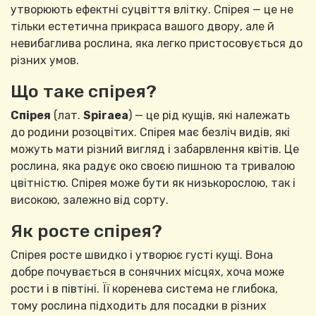
утворюють ефектні суцвіття влітку. Спірея — це не
тільки естетична прикраса вашого двору, але й
невибаглива рослина, яка легко пристосовується до
різних умов.
Що таке спірея?
Спірея
(лат.
Spiraea
) — це рід кущів, які належать
до родини розоцвітих. Спірея має безліч видів, які
можуть мати різний вигляд і забарвлення квітів. Це
рослина, яка радує око своєю пишною та тривалою
цвітністю. Спірея може бути як низькорослою, так і
високою, залежно від сорту.
Як росте спірея?
Спірея росте швидко і утворює густі кущі. Вона
добре почувається в сонячних місцях, хоча може
рости і в півтіні. Її коренева система не глибока,
тому рослина підходить для посадки в різних