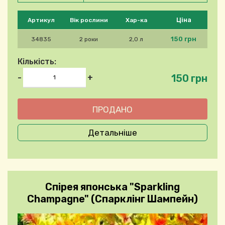
Будь ласка, виберіть продукт
Ціна
Артикул
Вік рослини
Хар-ка
150 грн
34835
2 роки
2,0 л
Кількість:
150 грн
-
+
Детальніше
Спірея японська "Sparkling
Champagne" (Спарклінг Шампейн)