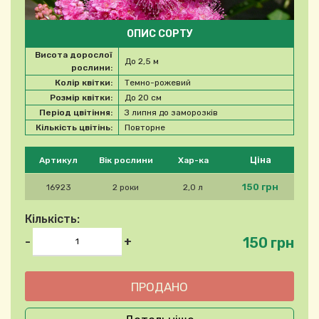
ОПИС СОРТУ
Висота дорослої
До 2,5 м
рослини:
Колір квітки:
Темно-рожевий
Розмір квітки:
До 20 см
Період цвітіння:
З липня до заморозків
Кількість цвітінь:
Повторне
Будь ласка, виберіть продукт
Ціна
Артикул
Вік рослини
Хар-ка
150 грн
16923
2 роки
2,0 л
Кількість:
150 грн
-
+