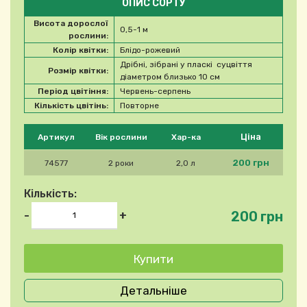
ОПИС СОРТУ
Висота дорослої
0,5-1 м
рослини:
Колір квітки:
Блідо-рожевий
Дрібні, зібрані у пласкі суцвіття
Розмір квітки:
діаметром близько 10 см
Період цвітіння:
Червень-серпень
Кількість цвітінь:
Повторне
Будь ласка, виберіть продукт
Ціна
Артикул
Вік рослини
Хар-ка
200 грн
74577
2 роки
2,0 л
Кількість:
200 грн
-
+
Детальніше