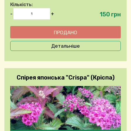
Кількість:
150 грн
-
+
Детальніше
Спірея японська "Crispa" (Кріспа)