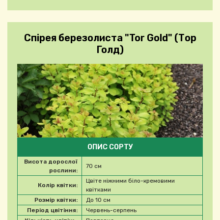
Спірея березолиста "Tor Gold" (Тор
Голд)
ОПИС СОРТУ
Висота дорослої
70 см
рослини:
Цвіте ніжними біло-кремовими
Колір квітки:
квітками
Розмір квітки:
До 10 см
Період цвітіння:
Червень-серпень