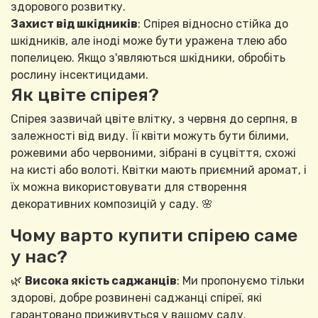
здорового розвитку.
Захист від шкідників
: Спірея відносно стійка до
шкідників, але іноді може бути уражена тлею або
попелицею. Якщо з'являються шкідники, обробіть
рослину інсектицидами.
Як цвіте спірея?
Спірея зазвичай цвіте влітку, з червня до серпня, в
залежності від виду. Її квіти можуть бути білими,
рожевими або червоними, зібрані в суцвіття, схожі
на кисті або волоті. Квітки мають приємний аромат, і
їх можна використовувати для створення
декоративних композицій у саду. 🌸
Чому варто купити спірею саме
у нас?
🌿
Висока якість саджанців
: Ми пропонуємо тільки
здорові, добре розвинені саджанці спіреї, які
гарантовано приживуться у вашому саду.