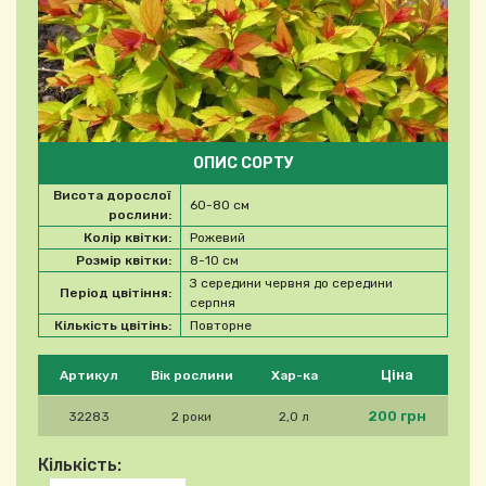
ОПИС СОРТУ
Висота дорослої
60-80 см
рослини:
Колір квітки:
Рожевий
Розмір квітки:
8-10 см
З середини червня до середини
Період цвітіння:
серпня
Кількість цвітінь:
Повторне
Будь ласка, виберіть продукт
Ціна
Артикул
Вік рослини
Хар-ка
200 грн
32283
2 роки
2,0 л
Кількість: