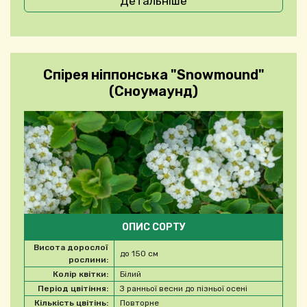
Детальніше
Спірея ніппонська "Snowmound"
(Сноумаунд)
ОПИС СОРТУ
Висота дорослої
до 150 см
рослини:
Колір квітки:
Білий
Період цвітіння:
З ранньої весни до пізньої осені
Кількість цвітінь:
Повторне