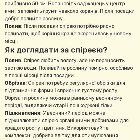
приблизно 50 см. Встановіть саджанець у центр
ями і заповніть ґрунт навколо коренів. Після посадки
добре полийте рослину.
Полив
: Після посадки спірею потрібно рясно
поливати, щоб коріння краще вкоренилось у новому
місці.
Як доглядати за спіреєю?
Полив
: Спірея любить вологу, але не переносить
застою води. Поливайте рослину помірно, особливо
в перші місяці після посадки.
Обрізка
: Спірея потребує регулярної обрізки для
підтримання форми і сприяння густому росту.
Обрізати рослину можна в ранньому весняному
періоді, видаляючи старі і пошкоджені гілки.
Підживлення
: У весняний період можна
підживлювати спірею органічними добривами для
кращого росту і цвітіння. Використовуйте
комплексні добрива влітку для стимулювання