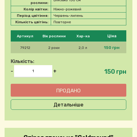
Близько 150 см
рослини:
Колір квітки:
Ніжно-рожевий
Період цвітіння:
Червень-липень
Кількість цвітінь:
Повторне
Будь ласка, виберіть продукт
Ціна
Артикул
Вік рослини
Хар-ка
150 грн
79212
2 роки
2,0 л
Кількість:
150 грн
-
+
Детальніше