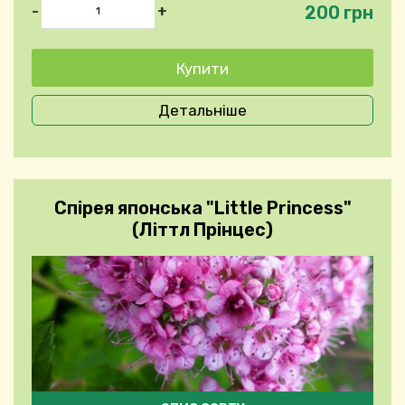
200 грн
-
+
Детальніше
Спірея японська "Little Princess"
(Літтл Прінцес)