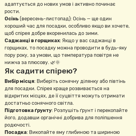
адаптується до нових умов і активно починає
рости.
Осінь
(вересень-листопад): Осінь — ще один
хороший час для посадки, особливо якщо ви хочете,
щоб спірея добре вкоренилась до зими.
Саджанці в горщиках
: Якщо у вас саджанці в
горщиках, то посадку можна проводити в будь-яку
пору року, за умови, що температура повітря не
нижча за плюсову. 🌿🌞
Як садити спірею?
Вибір місця
: Виберіть сонячну ділянку або півтінь
для посадки. Спірея краще розвивається на
відкритих місцях, де її суцвіття можуть отримати
достатньо сонячного світла.
Підготовка ґрунту
: Розпушіть ґрунт і перекопайте
його, додавши органічні добрива для поліпшення
родючості.
Посадка
: Викопайте яму глибиною та шириною