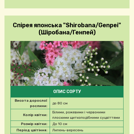
Спірея японська "Shirobana/Genpei"
(Шіробана/Генпей)
ОПИС СОРТУ
Висота дорослої
до 80 см
рослини:
Білими, рожевими і червоними
Колір квітки:
плоскими щиткоподібними суцвіттями
Розмір квітки:
До 10 см
Період цвітіння:
Липень-вересень