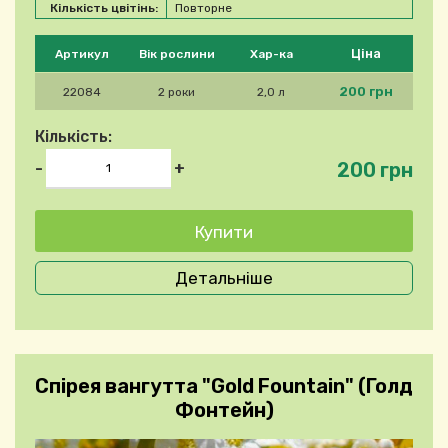
Кількість цвітінь:
Повторне
Будь ласка, виберіть продукт
Ціна
Артикул
Вік рослини
Хар-ка
200 грн
22084
2 роки
2,0 л
Кількість:
200 грн
-
+
Детальніше
Спірея вангутта "Gold Fountain" (Голд
Фонтейн)