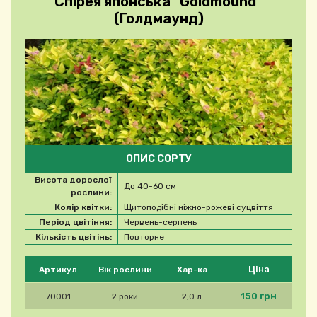
Спірея японська "Goldmound"
(Голдмаунд)
ОПИС СОРТУ
Висота дорослої
До 40-60 см
рослини:
Колір квітки:
Щитоподібні ніжно-рожеві суцвіття
Період цвітіння:
Червень-серпень
Кількість цвітінь:
Повторне
Будь ласка, виберіть продукт
Ціна
Артикул
Вік рослини
Хар-ка
150 грн
70001
2 роки
2,0 л