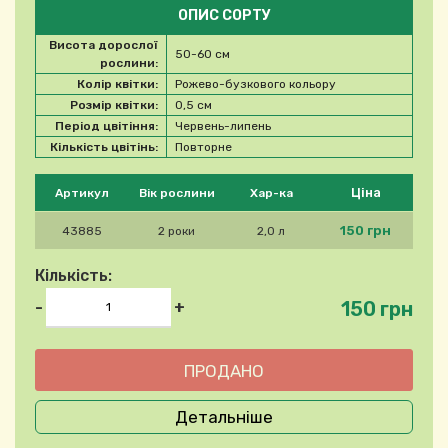
ОПИС СОРТУ
Висота дорослої
50-60 см
рослини:
Колір квітки:
Рожево-бузкового кольору
Розмір квітки:
0,5 см
Період цвітіння:
Червень-липень
Кількість цвітінь:
Повторне
Будь ласка, виберіть продукт
Ціна
Артикул
Вік рослини
Хар-ка
150 грн
43885
2 роки
2,0 л
Кількість:
150 грн
-
+
Детальніше