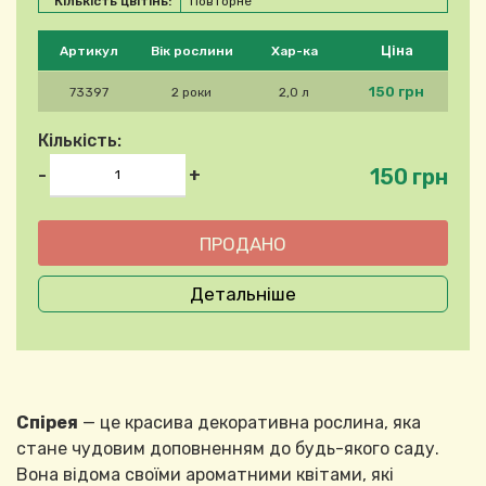
Кількість цвітінь:
Повторне
Будь ласка, виберіть продукт
Ціна
Артикул
Вік рослини
Хар-ка
150 грн
73397
2 роки
2,0 л
Кількість:
150 грн
-
+
Детальніше
Спірея
— це красива декоративна рослина, яка
стане чудовим доповненням до будь-якого саду.
Вона відома своїми ароматними квітами, які