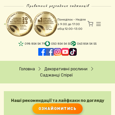
Перейти до основного вмісту
Приватний розсадник саджанців
Понеділок - Неділя
з 9:00 до 17:00
обід 12:00-13:00
098 854 54 79
050 854 54 55
063 854 54 55
Рядок навіґації
Головна
Декоративні рослини
Саджанці Спіреї
Наші рекомендації та лайфхаки по догляду
ОЗНАЙОМИТИСЬ