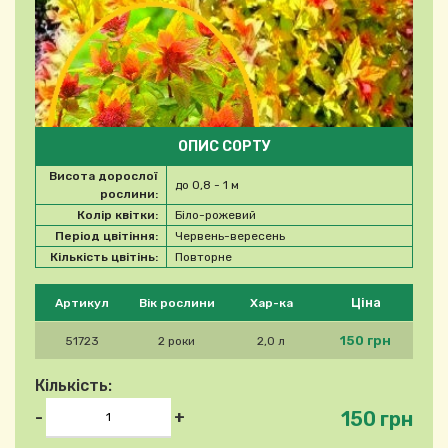
ОПИС СОРТУ
Висота дорослої
до 0,8 - 1 м
рослини:
Колір квітки:
Біло-рожевий
Період цвітіння:
Червень-вересень
Кількість цвітінь:
Повторне
Будь ласка, виберіть продукт
Ціна
Артикул
Вік рослини
Хар-ка
150 грн
51723
2 роки
2,0 л
Кількість:
150 грн
-
+