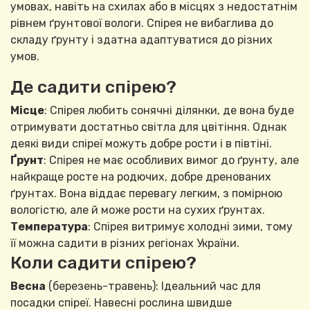
умовах, навіть на схилах або в місцях з недостатнім
рівнем ґрунтової вологи. Спірея не вибаглива до
складу ґрунту і здатна адаптуватися до різних
умов.
Де садити спірею?
Місце
: Спірея любить сонячні ділянки, де вона буде
отримувати достатньо світла для цвітіння. Однак
деякі види спіреї можуть добре рости і в півтіні.
Ґрунт
: Спірея не має особливих вимог до ґрунту, але
найкраще росте на родючих, добре дренованих
ґрунтах. Вона віддає перевагу легким, з помірною
вологістю, але й може рости на сухих ґрунтах.
Температура
: Спірея витримує холодні зими, тому
її можна садити в різних регіонах України.
Коли садити спірею?
Весна
(березень-травень): Ідеальний час для
посадки спіреї. Навесні рослина швидше