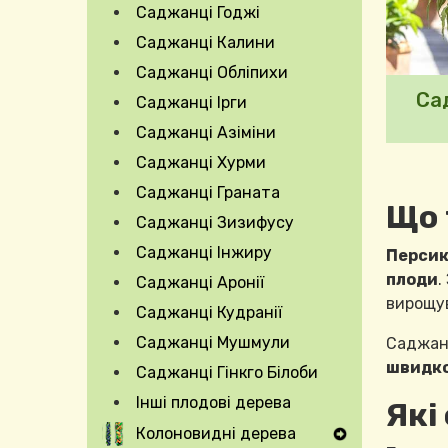
Саджанці Годжі
Саджанці Калини
Саджанці Обліпихи
Са
Саджанці Ірги
Саджанці Азіміни
Саджанці Хурми
Саджанці Граната
Що 
Саджанці Зизифусу
Саджанці Інжиру
Персик 
плоди
.
Саджанці Аронії
вирощув
Саджанці Кудранії
Саджанці Мушмули
Саджанц
швидко
Саджанці Гінкго Білоби
Інші плодові дерева
Які
Колоновидні дерева
Expand Secondary Navigation Menu