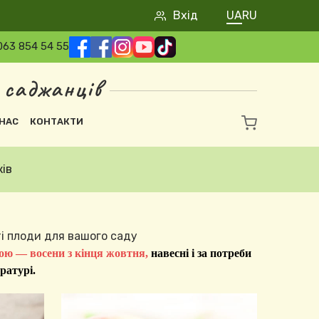
User account 
Вхід
UA
RU
063 854 54 55
 саджанців
НАС
КОНТАКТИ
ів
ті плоди для вашого саду
вою — восени з кінця жовтня,
навесні і за потреби
ратурі.