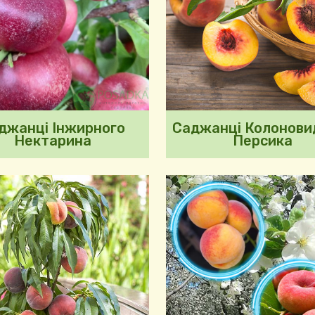
джанці Інжирного
Саджанці Колонови
Нектарина
Персика