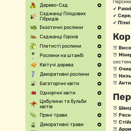
Персики
Дерево-Сад
Expand Secondary Navigation Menu
✔
Ранні
Саджанці Плодових
✔
Сере
Гібридів
✔
Пізні
Екзотичні рослини
Expand Secondary Navigation Menu
Кор
Саджанці Горіхів
Expand Secondary Navigation Menu
Плетисті рослини
🍑
Висо
Expand Secondary Navigation Menu
🍑
Міне
Рослини на штамбі
Expand Secondary Navigation Menu
систем
Квітучі дерева
Expand Secondary Navigation Menu
🍑
Очищ
Декоративні рослини
🍑
Низь
Expand Secondary Navigation Menu
🍑
Анти
Багаторічні квіти
Expand Secondary Navigation Menu
Однорічні квіти
Пер
Expand Secondary Navigation Menu
Цибулини та бульби
квітів
Expand Secondary Navigation Menu
🍑
Швид
Пряні трави
🍑
Рясн
Expand Secondary Navigation Menu
🍑
Стій
Декоративні трави
Expand Secondary Navigation Menu
🍑
Аром