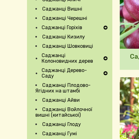
Саджанці Вишні
Саджанці Черешні
Саджанці Горіхів
Expand Secondary Navigation Menu
Саджанці Кизилу
Саджанці Шовковиці
Саджанці
Са
Expand Secondary Navigation Menu
Колоновидних дерев
Саджанці Дерево-
Expand Secondary Navigation Menu
Саду
Саджанці Плодово-
Ягідних на штамбі
Expand Secondary Navigation Menu
Саджанці Айви
Саджанці Войлочної
вишні (китайської)
Саджанці Глоду
Саджанці Гумі