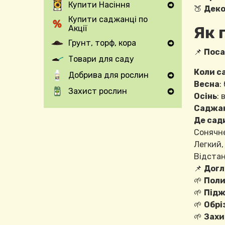
Купити Насіння
🍑
Деко
Expand Secondary Navigation Menu
Купити саджанці по
Як 
Акції
Грунт, торф, кора
Expand Secondary Navigation Menu
📌
Поса
Товари для саду
Коли с
Добрива для рослин
Expand Secondary Navigation Menu
Весна
:
Захист рослин
Осінь
:
Expand Secondary Navigation Menu
Саджан
Де сад
Сонячне
Легкий,
Відстан
📌
Догл
🌱
Поли
🌱
Підж
🌱
Обрі
🌱
Захи