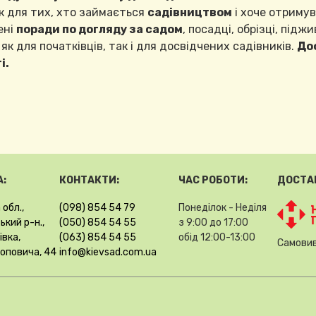
к для тих, хто займається
садівництвом
і хоче отриму
ені
поради по догляду за садом
, посадці, обрізці, підж
 як для початківців, так і для досвідчених садівників.
До
і.
:
КОНТАКТИ:
ЧАС РОБОТИ:
ДОСТА
 обл.,
(098) 854 54 79
Понеділок - Неділя
кий р-н.,
(050) 854 54 55
з 9:00 до 17:00
івка,
(063) 854 54 55
обід 12:00-13:00
Самовив
Поповича, 44
info@kievsad.com.ua