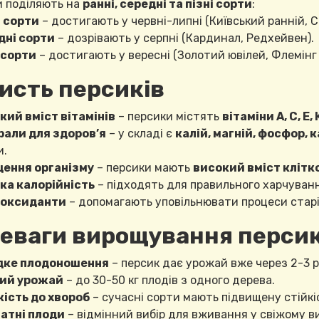
 поділяють на
ранні, середні та пізні сорти
:
 сорти
– достигають у червні-липні (Київський ранній, С
дні сорти
– дозрівають у серпні (Кардинал, Редхейвен).
 сорти
– достигають у вересні (Золотий ювілей, Флемінг 
исть персиків
кий вміст вітамінів
– персики містять
вітаміни А, С, Е, 
рали для здоров’я
– у складі є
калій, магній, фосфор, 
и.
ення організму
– персики мають
високий вміст клітк
ка калорійність
– підходять для правильного харчуванн
оксиданти
– допомагають уповільнювати процеси старі
еваги вирощування перси
ке плодоношення
– персик дає урожай вже через 2-3 р
ий урожай
– до 30-50 кг плодів з одного дерева.
кість до хвороб
– сучасні сорти мають підвищену стійкіс
атні плоди
– відмінний вибір для вживання у свіжому ви