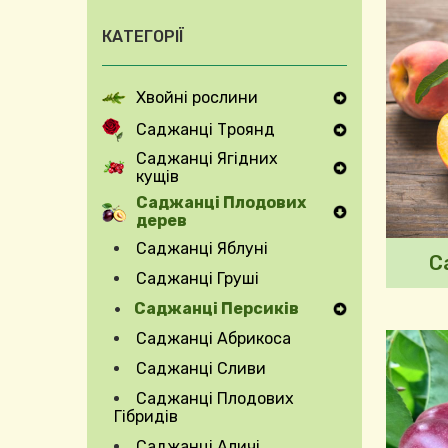
КАТЕГОРІЇ
Хвойні рослини
Expand Secondary Navigation Menu
Саджанці Троянд
Expand Secondary Navigation Menu
Саджанці Ягідних
кущів
Expand Secondary Navigation Menu
Саджанці Плодових
дерев
Саджанці Яблуні
С
Саджанці Груші
Саджанці Персиків
Expand Secondary Navigation Menu
Саджанці Абрикоса
Саджанці Сливи
Саджанці Плодових
Гібридів
Саджанці Аличі