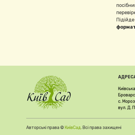
посібни
перевір
Підійде
формат
АДРЕСА
Київська
Броварсь
с. Мороз
вул. Д. 
Авторські права ©
КиївСад
. Всі права захищені