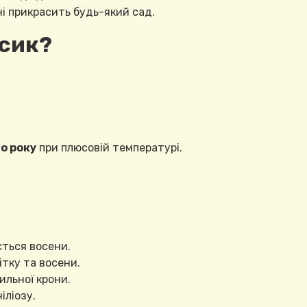
і прикрасить будь-який сад.
сик?
о року
при плюсовій температурі.
ється восени.
ітку та восени.
ильної крони.
іліозу.