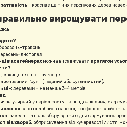
ративність
– красиве цвітіння персикових дерев навесн
правильно вирощувати пер
дка
адити?
 березень–травень.
 вересень–листопад.
ці в контейнерах
можна висаджувати
протягом усьог
ити?
, захищене від вітру місце.
 дренований ґрунт (піщаний або суглинистий).
ь між деревами – не менше 3-4 метрів.
яд
в
: регулярний у період росту та плодоношення, скорочу
ивлення
: азотні добрива навесні, фосфорно-калійні – вл
зка
: навесні та після збору врожаю для формування прав
ст від хвороб
: обприскування від кучерявості листя, мон