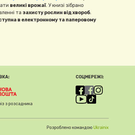
вати
великі врожаї
. У книзі зібрано
ивленні та
захисту рослин від хвороб
.
ступна в електронному та паперовому
ВКА:
СОЦМЕРЕЖІ:
із з розсадника
Розроблено командою
Ukrainix