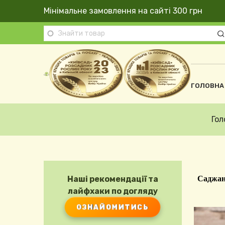
Перейти до основного вмісту
Мінімальне замовлення на сайті 300 грн
Осно
ГОЛОВНА
Рядок навіґації
Гол
Наші рекомендації та
Саджан
лайфхаки по догляду
ОЗНАЙОМИТИСЬ