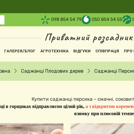
098 854 54 79
050 854 54 55
Приватний розсадник
вна навіґація
ГАЛЕРЕЯ/БЛОГ
АГРОТЕХНІКА
ВІДГУКИ
СПІВПРАЦЯ
ПРО 
овна
Саджанці Плодових дерев
Саджанці Персик
Купити саджанці персика – смачні, сокови
ці в горщиках відправляємо цілий рік,
а з відкритою корене
взимку при плюсовій темпе