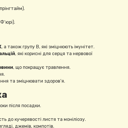
прінгтайм).
Ф’юрі).
К
, а також групу В, які зміцнюють імунітет.
кальцій
, які корисні для серця та нервової
овини
, що покращує травлення.
я.
ння та зміцнювати здоров’я.
ка
оки після посадки.
ть до кучерявості листя та моніліозу.
гляді, джемів, компотів.