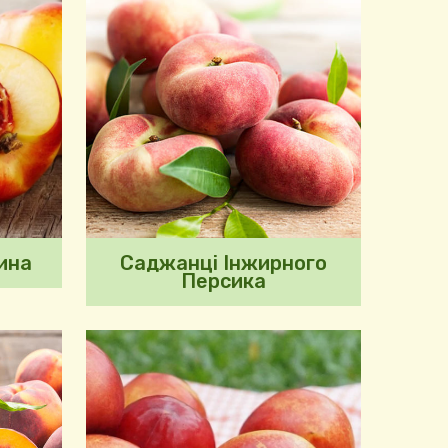
ина
Саджанці Інжирного
Персика