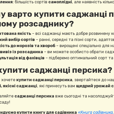
лення
: більшість сортів
самоплідні
, але наявність кіль
у варто купити саджанці п
ому розсаднику?
нтована якість
– всі саджанці мають добре розвинену к
кий вибір сортів
– ранні, середні та пізні сорти, адапто
ість до морозів та хвороб
– вирощені спеціально для н
вивіз із розсадника
– ви можете особисто обрати саджа
льтація від фахівців
– підберемо оптимальний сорт та 
купити саджанці персика?
и хочете
купити саджанці персика
, звертайтеся до на
, якісні саджанці
, які принесуть вам
щедрий урожай см
овляйте
саджанці персика
вже сьогодні та насолоджуй
саду!
ндуємо купити книгу для садівника
«Книга садівника