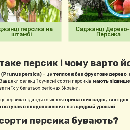
джанці персика на
Саджанці Дерево
штамбі
Персика
таке персик і чому варто 
(Prunus persica)
– це
теплолюбне фруктове дерево
,
 Завдяки селекції сучасні сорти персиків
мають підвище
ати їх у багатьох регіонах України.
і персика підходять як для
приватних садів, так і д
 вступає в плодоношення
і дає
щедрий урожай
.
 сорти персика бувають?