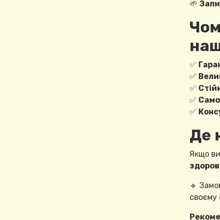
🌱
Запи
Чом
наш
✅
Гара
✅
Вели
✅
Стійк
✅
Само
✅
Консу
Де 
Якщо в
здорові
🔹 Зам
своєму 
Рекоме