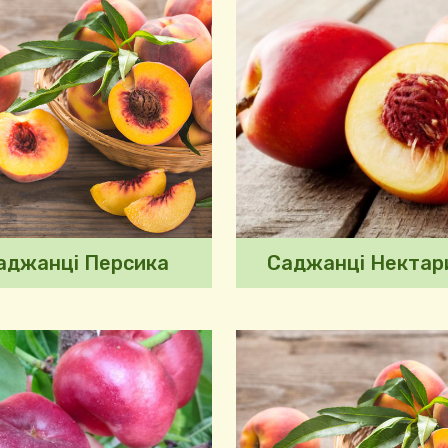
аджанці Персика
Саджанці Нектар