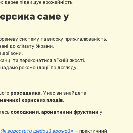
кох дерев підвищує врожайність.
ерсика саме у
ореневу систему та високу приживлюваність.
вані до клімату України.
ашої зони.
нці та переконатися в їхній якості.
надамо рекомендації по догляду.
шого
розсадника
. У нас ви знайдете
ачних і корисних плодів
.
тесь
солодкими, ароматними фруктами
у
. Як виростити щедрий врожай»
— практичний