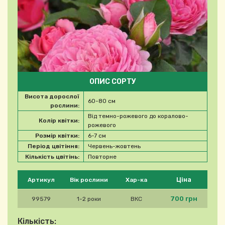
ОПИС СОРТУ
Висота дорослої
60-80 см
рослини:
Від темно-рожевого до коралово-
Колір квітки:
рожевого
Розмір квітки:
6-7 см
Період цвітіння:
Червень-жовтень
Кількість цвітінь:
Повторне
Будь ласка, виберіть продукт
Ціна
Артикул
Вік рослини
Хар-ка
700 грн
99579
1-2 роки
ВКС
Кількість: