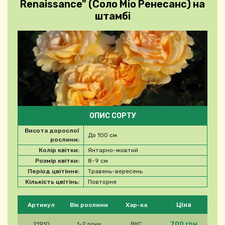
Renaissance" (Соло Міо Ренесанс) на
штамбі
ОПИС СОРТУ
Висота дорослої
До 100 см
рослини:
Колір квітки:
Янтарно-жовтий
Розмір квітки:
8-9 см
Період цвітіння:
Травень-вересень
Кількість цвітінь:
Повторне
Будь ласка, виберіть продукт
Ціна
Артикул
Вік рослини
Хар-ка
700 грн
21910
1-2 роки
ВКС