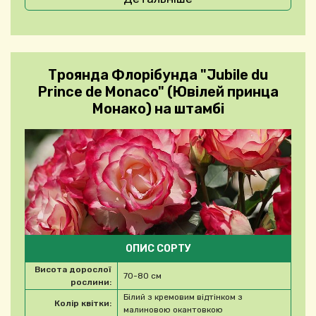
Троянда Флорібунда "Jubile du
Prince de Monaco" (Ювілей принца
Монако) на штамбі
ОПИС СОРТУ
Висота дорослої
70-80 см
рослини:
Білий з кремовим відтінком з
Колір квітки:
малиновою окантовкою