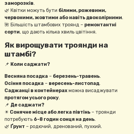
заморозків
.
🌿 Квітки можуть бути
білими, рожевими,
червоними, жовтими або навіть двоколірними
.
🌺 Більшість штамбових троянд –
ремонтантні
сорти
, що дають кілька хвиль цвітіння.
Як вирощувати троянди на
штамбі?
📌
Коли саджати?
Весняна посадка
–
березень-травень
.
Осіння посадка
–
вересень-листопад
.
Саджанці в контейнерах
можна висаджувати
протягом усього року
.
📌
Де саджати?
☀
Сонячне місце або легка півтінь
– троянди
потребують
6-8 годин сонця на день
.
🌿
Ґрунт
– родючий, дренований, пухкий.