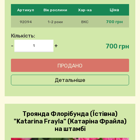
Будь ласка, виберіть продукт
Ціна
Артикул
Вік рослини
Хар-ка
700 грн
92094
1-2 роки
ВКС
Кількість:
700 грн
-
+
Детальніше
Троянда Флорібунда (Їстівна)
"Katarina Frayla" (Катаріна Фрайла)
на штамбі