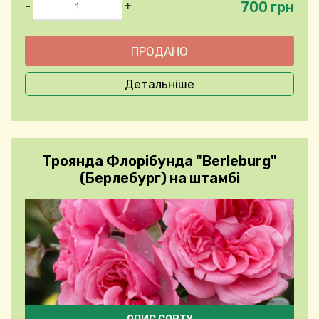
700 грн
-
+
Детальніше
Троянда Флорібунда "Berleburg"
(Берлебург) на штамбі