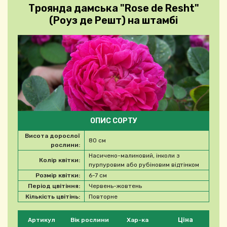
Троянда дамська "Rose de Resht"
(Роуз де Решт) на штамбі
ОПИС СОРТУ
Висота дорослої
80 см
рослини:
Насичено-малиновий, інколи з
Колір квітки:
пурпуровим або рубіновим відтінком
Розмір квітки:
6-7 см
Період цвітіння:
Червень-жовтень
Кількість цвітінь:
Повторне
Будь ласка, виберіть продукт
Ціна
Артикул
Вік рослини
Хар-ка