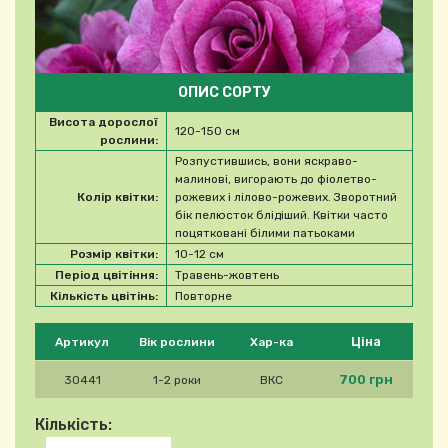
ОПИС СОРТУ
Висота дорослої
120-150 см
рослини:
Розпустившись, вони яскраво-
малинові, вигорають до фіолетво-
Колір квітки:
рожевих і лілово-рожевих. Зворотний
бік пелюсток блідіший. Квітки часто
поцятковані білими патьоками
Розмір квітки:
10-12 см
Період цвітіння:
Травень-жовтень
Кількість цвітінь:
Повторне
Будь ласка, виберіть продукт
Ціна
Артикул
Вік рослини
Хар-ка
700 грн
30441
1-2 роки
ВКС
Кількість: