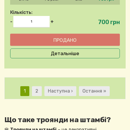
Кількість:
700 грн
-
+
Детальніше
Розбивка на сторінк
Поточна сторінка
Сторінка
Наступна сторінка
Остання сторінка
1
2
Наступна ›
Остання »
Що таке троянди на штамбі?
🌹
Троянди на штамбі
– це декоративні