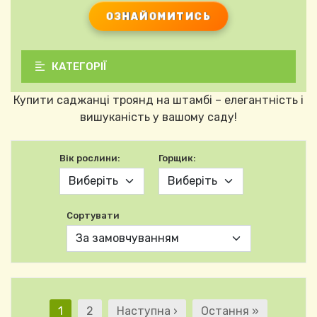
ОЗНАЙОМИТИСЬ
КАТЕГОРІЇ
Купити саджанці троянд на штамбі – елегантність і
вишуканість у вашому саду!
Вік рослини:
Горщик:
Сортувати
Розбивка на сторінк
Поточна сторінка
Сторінка
Наступна сторінка
Остання сторінка
1
2
Наступна ›
Остання »