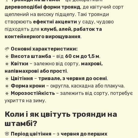
деревоподібні форми троянд
, де квітучий сорт
щеплений на високу підщепу. Такі троянди
створюють
ефектні акценти
у саду, чудово
підходять для
клумб, алей, рабаток та
контейнерного вирощування
.
🌱
Основні характеристики:
🔹
Висота штамба
– від
60 см до 1,5 м
.
🔹
Квітки
– залежно від сорту,
махрові,
напівмахрові або прості
.
🔹
Цвітіння
–
тривале, з червня до осені
.
🔹
Форма крони
– округла, каскадна або плакуча.
🔹
Морозостійкість
– залежить від сорту, потребує
укриття на зиму.
Коли і як цвітуть троянди на
штамбі?
🌸
Період цвітіння
– з
червня до перших