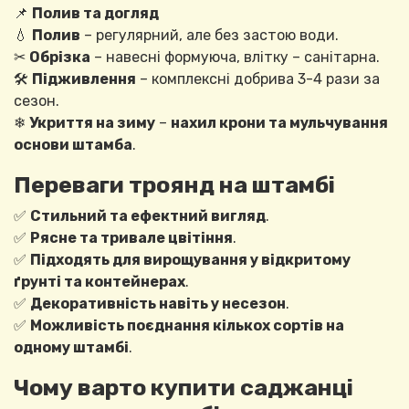
📌
Полив та догляд
💧
Полив
– регулярний, але без застою води.
✂
Обрізка
– навесні формуюча, влітку – санітарна.
🛠
Підживлення
– комплексні добрива 3-4 рази за
сезон.
❄
Укриття на зиму
–
нахил крони та мульчування
основи штамба
.
Переваги троянд на штамбі
✅
Стильний та ефектний вигляд
.
✅
Рясне та тривале цвітіння
.
✅
Підходять для вирощування у відкритому
ґрунті та контейнерах
.
✅
Декоративність навіть у несезон
.
✅
Можливість поєднання кількох сортів на
одному штамбі
.
Чому варто купити саджанці