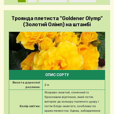
Троянда плетиста "Goldener Olymp"
(Золотий Олімп) на штамбі
ОПИС СОРТУ
Висота дорослої
2 м
рослини:
Яскраво-жовтий, сонячний із
бронзовим відтінком, який потім
вигоряє до кольору паленого цукру і
Колір квітки:
потім блідо-жовтого, особливо по
краях пелюсток. Однак, забарвлення