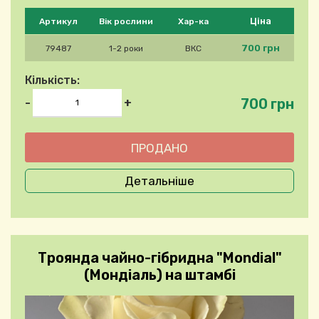
Будь ласка, виберіть продукт
Ціна
Артикул
Вік рослини
Хар-ка
700 грн
79487
1-2 роки
ВКС
Кількість:
700 грн
-
+
Детальніше
Троянда чайно-гібридна "Mondial"
(Мондіаль) на штамбі