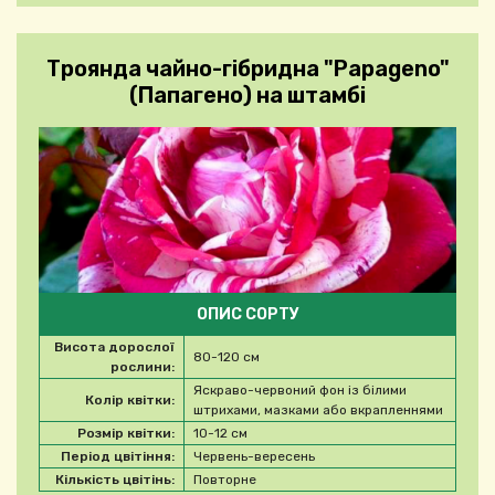
Троянда чайно-гібридна "Papageno"
(Папагено) на штамбі
ОПИС СОРТУ
Висота дорослої
80-120 см
рослини:
Яскраво-червоний фон із білими
Колір квітки:
штрихами, мазками або вкрапленнями
Розмір квітки:
10-12 см
Період цвітіння:
Червень-вересень
Кількість цвітінь:
Повторне