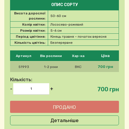
ОПИС СОРТУ
Висота дорослої
50-60 см
рослини:
Колір квітки:
Лососево-рожевий
Розмір квітки:
5-6 см
Період цвітіння:
Кінець травня – початок вересня
Кількість цвітінь:
Безперервне
Будь ласка, виберіть продукт
Ціна
Артикул
Вік рослини
Хар-ка
700 грн
51993
1-2 роки
ВКС
Кількість:
700 грн
-
+
Детальніше