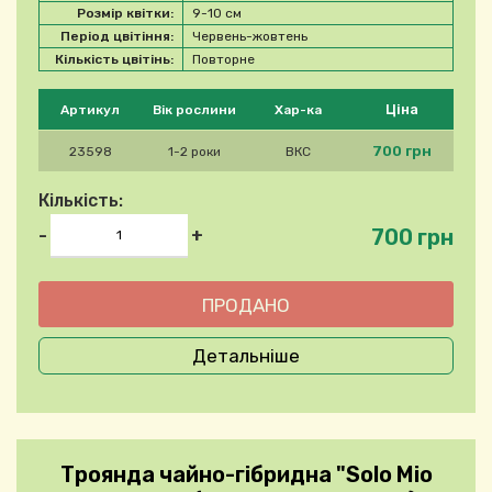
Розмір квітки:
9-10 см
Період цвітіння:
Червень-жовтень
Кількість цвітінь:
Повторне
Будь ласка, виберіть продукт
Ціна
Артикул
Вік рослини
Хар-ка
700 грн
23598
1-2 роки
ВКС
Кількість:
700 грн
-
+
Детальніше
Троянда чайно-гібридна "Solo Mio