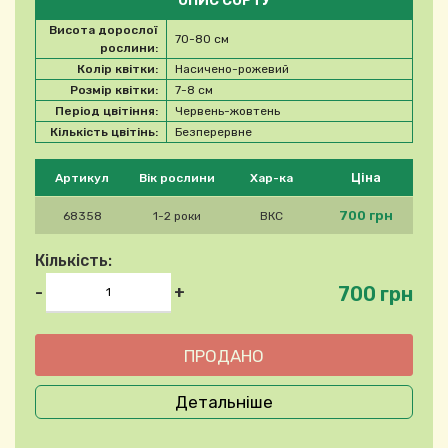
ОПИС СОРТУ
Висота дорослої
70-80 см
рослини:
Колір квітки:
Насичено-рожевий
Розмір квітки:
7-8 см
Період цвітіння:
Червень-жовтень
Кількість цвітінь:
Безперервне
Будь ласка, виберіть продукт
Ціна
Артикул
Вік рослини
Хар-ка
700 грн
68358
1-2 роки
ВКС
Кількість:
700 грн
-
+
Детальніше