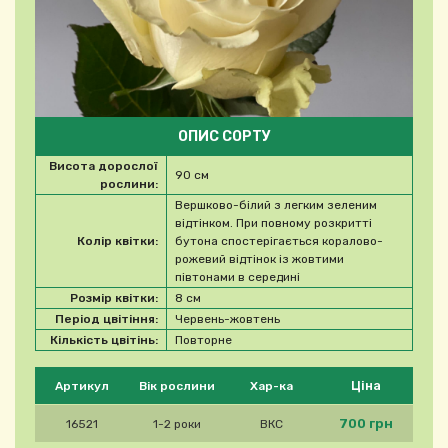
ОПИС СОРТУ
Висота дорослої
90 см
рослини:
Вершково-білий з легким зеленим
відтінком. При повному розкритті
Колір квітки:
бутона спостерігається коралово-
рожевий відтінок із жовтими
півтонами в середині
Розмір квітки:
8 см
Період цвітіння:
Червень-жовтень
Кількість цвітінь:
Повторне
Будь ласка, виберіть продукт
Ціна
Артикул
Вік рослини
Хар-ка
700 грн
16521
1-2 роки
ВКС