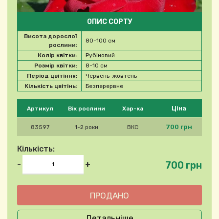
ОПИС СОРТУ
Висота дорослої
80-100 см
рослини:
Колір квітки:
Рубіновий
Розмір квітки:
8-10 см
Період цвітіння:
Червень-жовтень
Кількість цвітінь:
Безперервне
Будь ласка, виберіть продукт
Ціна
Артикул
Вік рослини
Хар-ка
700 грн
83597
1-2 роки
ВКС
Кількість:
700 грн
-
+
Детальніше