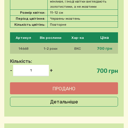
мінливе, і іноді квітки виглядають
золотистими, а не жовтими
Розмір квітки:
11-12 см
Період цвітіння:
Червень-жовтень
Кількість цвітінь:
Повторне
Будь ласка, виберіть продукт
Ціна
Артикул
Вік рослини
Хар-ка
700 грн
14668
1-2 роки
ВКС
Кількість:
700 грн
-
+
Детальніше