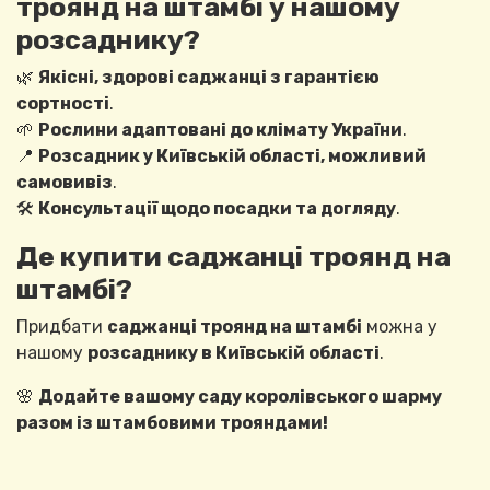
троянд на штамбі у нашому
розсаднику?
🌿
Якісні, здорові саджанці з гарантією
сортності
.
🌱
Рослини адаптовані до клімату України
.
📍
Розсадник у Київській області, можливий
самовивіз
.
🛠
Консультації щодо посадки та догляду
.
Де купити саджанці троянд на
штамбі?
Придбати
саджанці троянд на штамбі
можна у
нашому
розсаднику в Київській області
.
🌸
Додайте вашому саду королівського шарму
разом із штамбовими трояндами!