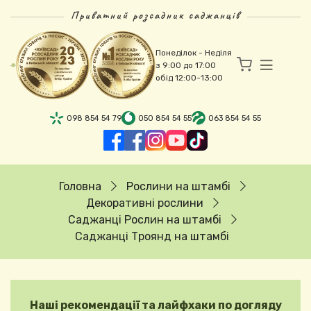
Перейти до основного вмісту
Приватний розсадник саджанців
Понеділок - Неділя
з 9:00 до 17:00
обід 12:00-13:00
098 854 54 79
050 854 54 55
063 854 54 55
Рядок навіґації
Головна
Рослини на штамбі
Декоративні рослини
Саджанці Рослин на штамбі
Саджанці Троянд на штамбі
Наші рекомендації та лайфхаки по догляду