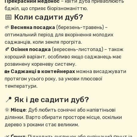
Прекрасний медонос
– квіти дуба приваблюють
бджіл, що сприяє біорізноманіттю.
📅 Коли садити дуб?
🌱
Весняна посадка
(березень-травень) –
оптимальний період для вкорінення молодих
саджанців, коли земля прогріта.
🍂
Осіння посадка
(вересень-листопад) – також
хороший варіант, особливо якщо саджанець має
розвинену кореневу систему.
🏡
Саджанці в контейнерах
можна висаджувати
протягом усього року, за умови плюсової
температури.
📍 Як і де садити дуб?
🌞
Місце
: Дуб любить сонячні або напівтіньові
ділянки. Варто обирати просторе місце, оскільки
дерево з роками стає великим.
🌿
Ґрунт
: Підходить суглинок або супіщаний ґрунт із