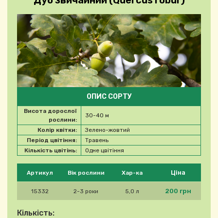
Дуб звичайний (Quercus robur)
ОПИС СОРТУ
Висота дорослої
30-40 м
рослини:
Колір квітки:
Зелено-жовтий
Період цвітіння:
Травень
Кількість цвітінь:
Одне цвітіння
Будь ласка, виберіть продукт
Ціна
Артикул
Вік рослини
Хар-ка
200 грн
15332
2-3 роки
5,0 л
Кількість: