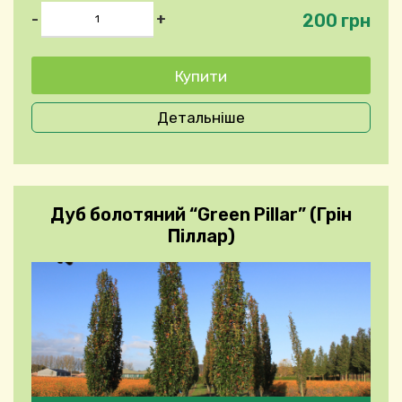
200 грн
-
+
Детальніше
Дуб болотяний “Green Pillar” (Грін
Піллар)