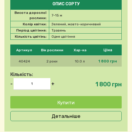
ОПИС СОРТУ
Висота дорослої
7-15 м
рослини:
Колір квітки:
Зелений, жовто-коричневий
Період цвітіння:
Травень
Кількість цвітінь:
Одне цвітіння
Будь ласка, виберіть продукт
Ціна
Артикул
Вік рослини
Хар-ка
1 800 грн
40424
2 роки
10.0 л
Кількість:
1 800 грн
-
+
Детальніше