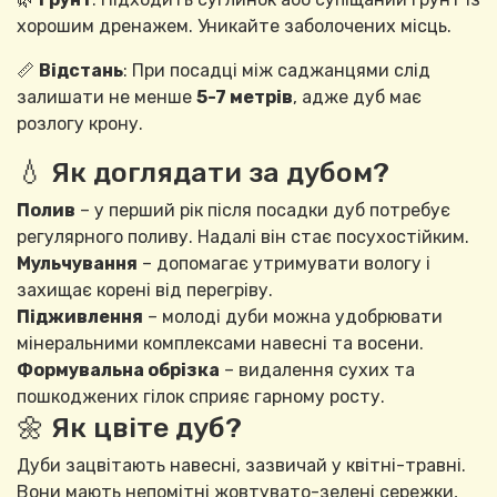
хорошим дренажем. Уникайте заболочених місць.
📏
Відстань
: При посадці між саджанцями слід
залишати не менше
5-7 метрів
, адже дуб має
розлогу крону.
💧 Як доглядати за дубом?
Полив
– у перший рік після посадки дуб потребує
регулярного поливу. Надалі він стає посухостійким.
Мульчування
– допомагає утримувати вологу і
захищає корені від перегріву.
Підживлення
– молоді дуби можна удобрювати
мінеральними комплексами навесні та восени.
Формувальна обрізка
– видалення сухих та
пошкоджених гілок сприяє гарному росту.
🌼 Як цвіте дуб?
Дуби зацвітають навесні, зазвичай у квітні-травні.
Вони мають непомітні жовтувато-зелені сережки,