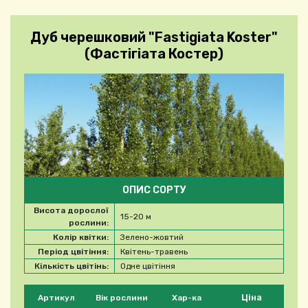
Дуб черешковий "Fastigiata Koster"
(Фастігіата Костер)
ОПИС СОРТУ
Висота дорослої
15-20 м
рослини:
Колір квітки:
Зелено-жовтий
Період цвітіння:
Квітень-травень
Кількість цвітінь:
Одне цвітіння
Будь ласка, виберіть продукт
Ціна
Артикул
Вік рослини
Хар-ка