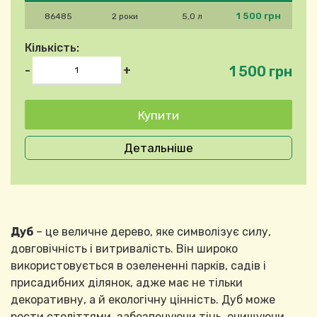
1 500 грн
86485
2 роки
5,0 л
Кількість:
1 500 грн
-
+
Детальніше
Дуб
– це величне дерево, яке символізує силу,
довговічність і витривалість. Він широко
використовується в озелененні парків, садів і
присадибних ділянок, адже має не тільки
декоративну, а й екологічну цінність. Дуб може
рости століттями, забезпечуючи тінь, очищуючи