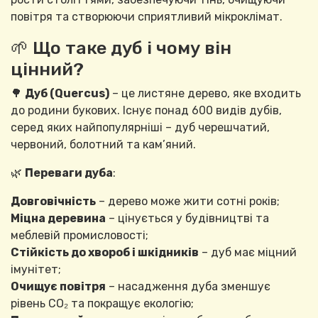
повітря та створюючи сприятливий мікроклімат.
🌱 Що таке дуб і чому він
цінний?
🌳
Дуб (Quercus)
– це листяне дерево, яке входить
до родини букових. Існує понад 600 видів дубів,
серед яких найпопулярніші – дуб черешчатий,
червоний, болотний та кам’яний.
🌿
Переваги дуба
:
Довговічність
– дерево може жити сотні років;
Міцна деревина
– цінується у будівництві та
меблевій промисловості;
Стійкість до хвороб і шкідників
– дуб має міцний
імунітет;
Очищує повітря
– насадження дуба зменшує
рівень CO₂ та покращує екологію;