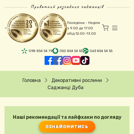
Перейти до основного вмісту
Приватний розсадник саджанців
Понеділок - Неділя
з 9:00 до 17:00
обід 12:00-13:00
098 854 54 79
050 854 54 55
063 854 54 55
Рядок навіґації
Головна
Декоративні рослини
Саджанці Дуба
Наші рекомендації та лайфхаки по догляду
ОЗНАЙОМИТИСЬ