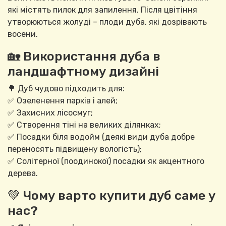
які містять пилок для запилення. Після цвітіння
утворюються жолуді – плоди дуба, які дозрівають
восени.
🏡 Використання дуба в
ландшафтному дизайні
🌳 Дуб чудово підходить для:
✅ Озеленення парків і алей;
✅ Захисних лісосмуг;
✅ Створення тіні на великих ділянках;
✅ Посадки біля водойм (деякі види дуба добре
переносять підвищену вологість);
✅ Солітерної (поодинокої) посадки як акцентного
дерева.
💚 Чому варто купити дуб саме у
нас?