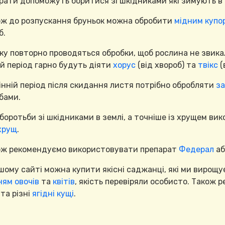
рати допоможуть боритися зі шкідниками які зимують в 
ож до розпускання бруньок можна обробити
мідним купо
б.
тку повторно проводяться обробки, щоб рослина не звикала
й період гарно будуть діяти
хорус
(від хвороб) та
твікс
(
сінній період після скидання листя потрібно обробляти
за
бами.
 боротьби зі шкідниками в землі, а точніше із хрущем в
хрущ
.
ож рекомендуємо використовувати препарат
Федерал
аб
шому сайті можна купити якісні саджанці, які ми вирощу
ням овочів
та
квітів
, якість перевіряли особисто. Також
та різні
ягідні кущі
.