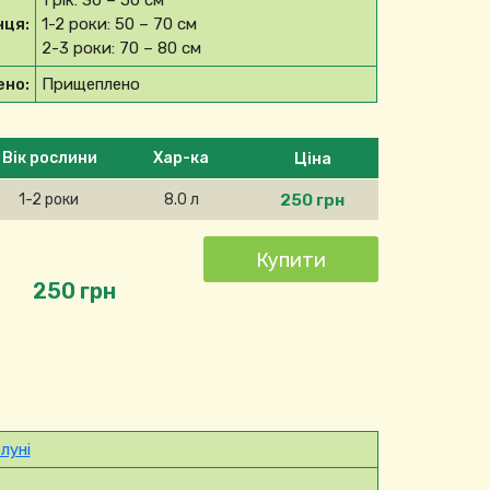
1 рік: 30 – 50 см
нця:
1-2 роки: 50 – 70 см
2-3 роки: 70 – 80 см
но:
Прищеплено
беріть продукт
Ціна
Вік рослини
Хар-ка
250 грн
1-2 роки
8.0 л
250 грн
луні