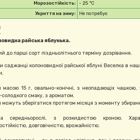
Морозостійкість:
- 25
°C
Укриття на зиму:
Не потребує
с
овидна райська яблунька.
ий до парші сорт піздньолітнього терміну дозрівання.
и саджанці колоновидної райської яблуні Веселка в на
и.
 масою 15 г, овально-конічні, з неопадающіх чашкою, 
-солодкого смаку, з ароматом.
 можуть зберігатися протягом місяця з моменту збиран
ва середньорослі, з розкидистою кроною. Хара
остійкістю, довговічністю, врожайністю.