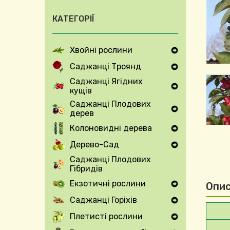
КАТЕГОРІЇ
Хвойні рослини
Expand Secondary Navigation Menu
Саджанці Троянд
Expand Secondary Navigation Menu
Саджанці Ягідних
кущів
Expand Secondary Navigation Menu
Саджанці Плодових
дерев
Expand Secondary Navigation Menu
Колоновидні дерева
Expand Secondary Navigation Menu
Дерево-Сад
Expand Secondary Navigation Menu
Саджанці Плодових
Гібридів
Екзотичні рослини
Опис
Expand Secondary Navigation Menu
Саджанці Горіхів
Expand Secondary Navigation Menu
Плетисті рослини
Expand Secondary Navigation Menu