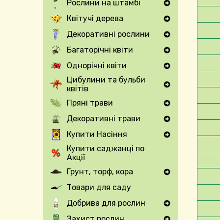
Рослини на штамбі
Expand Secondary Navigation Menu
Квітучі дерева
Expand Secondary Navigation Menu
Декоративні рослини
Expand Secondary Navigation Menu
Багаторічні квіти
Expand Secondary Navigation Menu
Однорічні квіти
Expand Secondary Navigation Menu
Цибулини та бульби
квітів
Expand Secondary Navigation Menu
Пряні трави
Expand Secondary Navigation Menu
Декоративні трави
Expand Secondary Navigation Menu
Купити Насіння
Expand Secondary Navigation Menu
Купити саджанці по
Акції
Грунт, торф, кора
Expand Secondary Navigation Menu
Товари для саду
Добрива для рослин
Expand Secondary Navigation Menu
Захист рослин