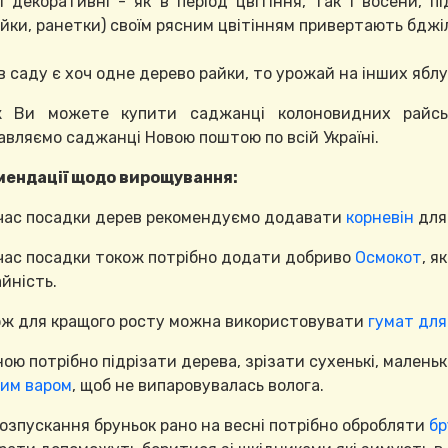
і декоративні - як в період цвітіння, так і восени, п
айки, ранетки) своїм рясним цвітінням привертають бдж
в саду є хоч одне дерево райки, то урожай на інших ябл
ж Ви можете купити саджанці колоновидних райськ
авляємо саджанці Новою поштою по всій Україні.
мендації щодо вирощування:
 час посадки дерев рекомендуємо додавати
корневін
для
 час посадки токож потрібно додати добриво
Осмокот
, я
йність.
ож для кращого росту можна використовувати
гумат для 
ною потрібно підрізати дерева, зрізати сухенькі, маленькі
им варом
, щоб не випаровувалась волога.
розпускання бруньок рано на весні потрібно обробляти
бр