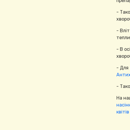
препа
- Так
хворо
- Влі
тепли
- В о
хворо
- Для
Анти
- Так
На на
насін
квітів