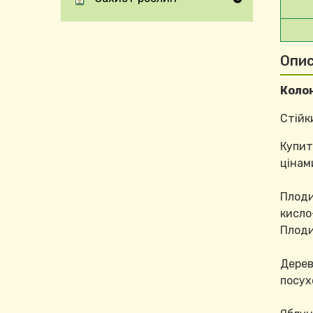
Expand Secondary Navigation Menu
Опи
Колон
Стійк
Купит
цінам
Плоди
кисло
Плоди
Дере
посух