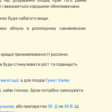
ід час дозрівання плодів. Крім того, райки
іл і вважаються хорошими обпилювачами.
унях буде набагато вище.
их яблунь в розпліднику самовивозом.
 кращої приживлюваності рослини.
ке буде стимулювати ріст та підвищить
вегетації
, а для плодів
Гумат Калію
, зайві гілочки. Зрізи потрібно замозувати
унькою
, або препаратом
30 Д
чи
30 В
. Ці