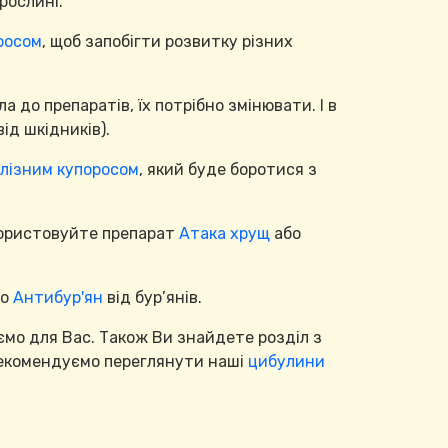
рослині.
росом
, щоб запобігти розвитку різних
 до препаратів, їх потрібно змінювати. І в
від шкідників).
лізним купоросом
, який буде боротися з
икористовуйте препарат
Атака хрущ
або
о
Антибур'ян
від бур’янів.
ємо для Вас. Також Ви знайдете розділ з
 рекомендуємо переглянути наші
цибулини