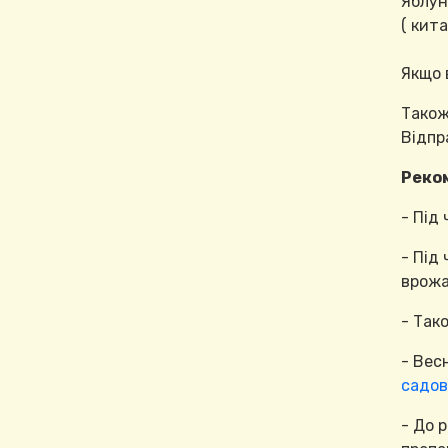
Яблун
( кит
Якщо 
Тако
Відпр
Реко
- Під
- Під
врожа
- Так
- Вес
садов
- До 