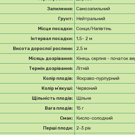
Запилення:
Самозапильний
Грунт:
Нейтральний
Місце посадки:
Сонце/Напівтінь
Інтервал посадки:
1,5- 2 м
Висота дорослої рослини:
2,5 м
Місяць дозрівання:
Кінець серпня - початок в
Термін дозрівання:
Літній
Колір плодів:
Яскраво-пурпурний
Колір мʼякуші:
Червоний
Щільність плодів:
Щільне
Вага плодів:
15 г
Смак:
Кисло-солодкий
Перші плоди:
2-3 рік