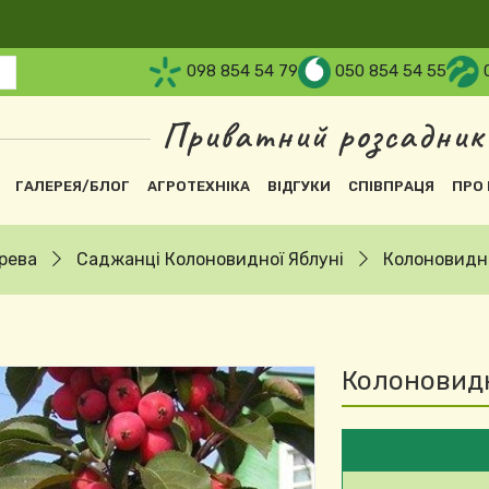
098 854 54 79
050 854 54 55
Приватний розсадник
вна навіґація
ГАЛЕРЕЯ/БЛОГ
АГРОТЕХНІКА
ВІДГУКИ
СПІВПРАЦЯ
ПРО 
рева
Саджанці Колоновидної Яблуні
Колоновидна
Колоновидн