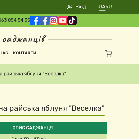
User account 
Вхід
UA
RU
063 854 54 55
 саджанців
НАС
КОНТАКТИ
 райська яблуня "Веселка"
а райська яблуня "Веселка"
ОПИС САДЖАНЦЯ