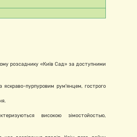
шому розсаднику «Київ Сад» за доступними
з яскраво-пурпуровим рум'янцем, гострого
ня.
ктеризуються високою зімостойостью,