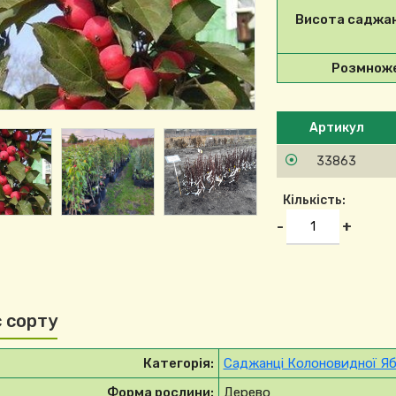
Висота саджа
Розмноже
Будь ласка, ви
Артикул
33863
Кількість:
-
+
 сорту
Категорія:
Саджанці Колоновидної Яб
Форма рослини:
Дерево