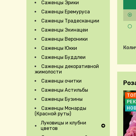
Саженцы Эрики
Саженцы Еремуруса
Саженцы Традесканции
Саженцы Эхинацеи
Саженцы Вероники
Коли
Саженцы Юкки
Саженцы Буддлеи
Саженцы декоративной
жимолости
Саженцы очитки
Роз
Саженцы Астильбы
ТО
Саженцы Бузины
РЕ
Саженцы Монарды
НО
(Красной руты)
Луковицы и клубни
Expand Secondary Navigation Menu
цветов