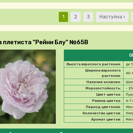
Текущая страница
Страница
Страница
Следующая с
1
2
3
Наступна ›
Нумер
а плетиста "Рейни Блу" №65В
О
Высота взрослого растения:
до 
Ширина взрослого
60-
растения:
Наличие колючек:
Шип
Морозостойкость:
- 2
Цвет цветка:
Пур
Размер цветка:
6-7
Период цветения:
Июн
Количество цветов:
Неп
Аромат цветов:
Мяг
e select product