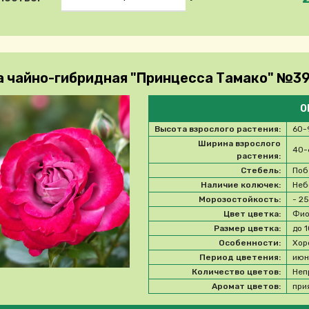
а чайно-гибридная "Принцесса Тамако" №3
О
Высота взрослого растения:
60-
Ширина взрослого
40-
растения:
Стебель:
Поб
Наличие колючек:
Неб
Морозостойкость:
- 2
Цвет цветка:
Фио
Размер цветка:
до 
Особенности:
Хор
Период цветения:
июн
Количество цветов:
Неп
Аромат цветов:
при
e select product