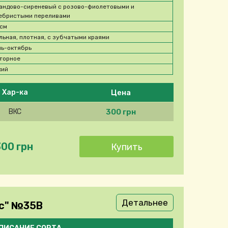
андово-сиреневый с розово-фиолетовыми и
ебристыми переливами
 см
льная, плотная, с зубчатыми краями
ь-октябрь
торное
кий
Цена
Хар-ка
300 грн
ВКС
300 грн
Детальнее
ис" №35В