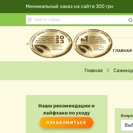
Перейти к основному содержанию
Минимальный заказ на сайте 300 грн
Осно
ГЛАВНАЯ
Строка навигации
Главная
Саженц
Наши рекомендации и
лайфхаки по уходу
Возра
ОЗНАКОМИТЬСЯ