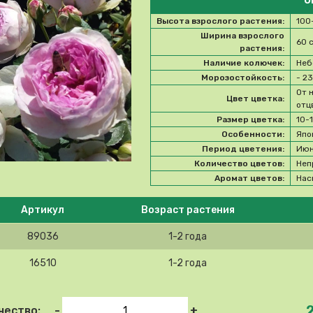
О
Высота взрослого растения:
100
Ширина взрослого
60 
растения:
Наличие колючек:
Неб
Морозостойкость:
- 2
От 
Цвет цветка:
отц
Размер цветка:
10-
Особенности:
Япо
Период цветения:
Июн
Количество цветов:
Неп
Аромат цветов:
Нас
e select product
Артикул
Возраст растения
89036
1-2 года
16510
1-2 года
-
+
чество: