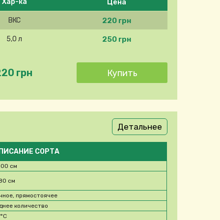
Цена
Хар-ка
220 грн
ВКС
250 грн
5,0 л
220 грн
Детальнее
ПИСАНИЕ СОРТА
100 см
80 см
чное, прямостоячее
днее количество
3
°C