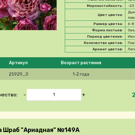
Морозостойкость:
-2
Дым
Цвет цветка:
лав
Размер цветка:
6-8
Форма листьев:
Ова
Период цветения:
Июн
Количество цветов:
Пов
Аромат цветов:
Лег
e select product
Артикул
Возраст растения
25929_0
1-2 года
-
+
чество:
а Шраб "Ариадная" №149А