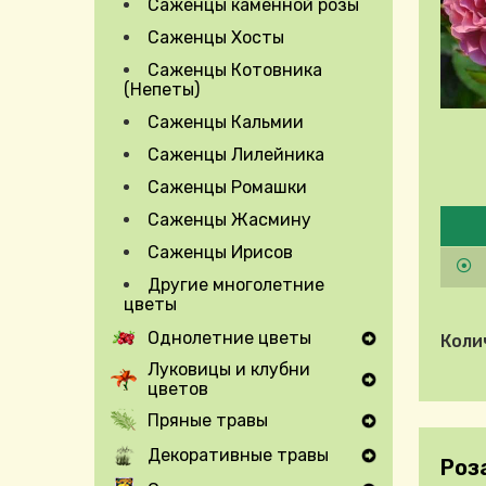
Саженцы каменной розы
Саженцы Хосты
Саженцы Котовника
(Непеты)
Саженцы Кальмии
Саженцы Лилейника
Саженцы Ромашки
Pleas
Саженцы Жасмину
Саженцы Ирисов
Другие многолетние
цветы
Однолетние цветы
Коли
Expand Secondary Navigation Menu
Луковицы и клубни
цветов
Expand Secondary Navigation Menu
Пряные травы
Expand Secondary Navigation Menu
Декоративные травы
Роз
Expand Secondary Navigation Menu