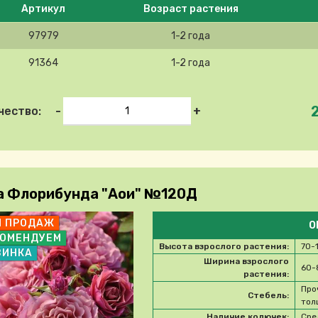
Артикул
Возраст растения
97979
1-2 года
91364
1-2 года
-
+
чество:
а Флорибунда "Аои" №120Д
П ПРОДАЖ
О
КОМЕНДУЕМ
Высота взрослого растения:
70-
ВИНКА
Ширина взрослого
60-
растения:
Про
Стебель:
тол
Наличие колючек:
Сре