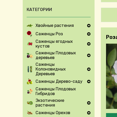
КАТЕГОРИИ
Хвойные растения
Expand Secondary Navigation Menu
Саженцы Роз
Роз
Expand Secondary Navigation Menu
Саженцы ягодных
кустов
Expand Secondary Navigation Menu
Саженцы Плодовых
деревьев
Expand Secondary Navigation Menu
Саженцы
Колоновидных
Expand Secondary Navigation Menu
Деревьев
Саженцы Дерево-саду
Expand Secondary Navigation Menu
Саженцы Плодовых
Гибридов
Экзотические
растения
Expand Secondary Navigation Menu
Саженцы Орехов
Pleas
Expand Secondary Navigation Menu