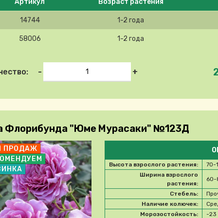
Артикул
Возраст растения
14744
1-2 года
58006
1-2 года
-
+
чество:
а Флорибунда "Юме Мурасаки" №123Д
П ПРОДАЖ
О
КОМЕНДУЕМ
Высота взрослого растения:
70-
ВИНКА
Ширина взрослого
60-
растения:
Стебель:
Про
Наличие колючек:
Сре
Морозостойкость:
-2