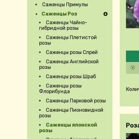
Саженцы Примулы
Саженцы Роз
Саженцы Чайно-
гибридной розы
Саженцы Плетистой
розы
Pleas
Саженцы розы Спрей
Саженцы Английской
розы
Саженцы розы Шраб
Саженцы розы
Коли
Флорибунда
Саженцы Парковой розы
Саженцы Пионовидной
Expand Secondary Navigation Menu
розы
Роз
Саженцы японской
розы