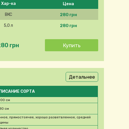
Цена
Хар-ка
280 грн
ВКС
280 грн
5,0 л
280 грн
Детальнее
ПИСАНИЕ СОРТА
100 см
80 см
чное, прямостоячее, хорошо разветвленное, средней
щины
днее количество