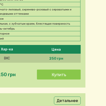
3
°C
чато-лиловый, сиренево-розовый с сероватыми и
андовыми оттенками
 см
льная, с зубчатым краем, блестящая поверхность
ь-октябрь
торное
кий
Цена
Хар-ка
250 грн
ВКС
250 грн
Детальнее