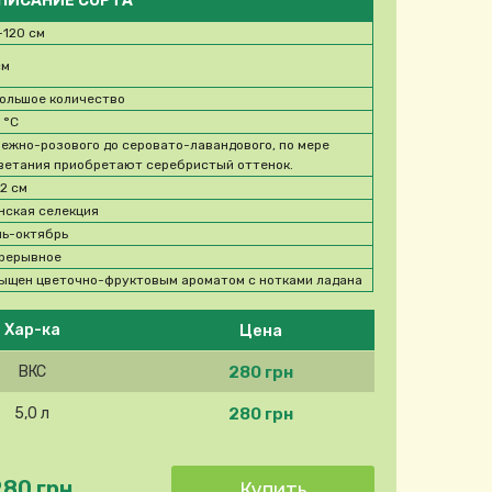
ПИСАНИЕ СОРТА
-120 см
см
ольшое количество
3
°C
нежно-розового до серовато-лавандового, по мере
ветания приобретают серебристый оттенок.
12 см
нская селекция
ь-октябрь
рерывное
ыщен цветочно-фруктовым ароматом с нотками ладана
Цена
Хар-ка
280 грн
ВКС
280 грн
5,0 л
280 грн