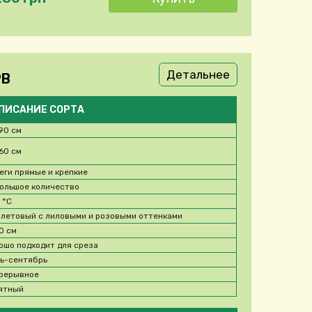
Детальнее
9В
ПИСАНИЕ СОРТА
90 см
60 см
еги прямые и крепкие
ольшое количество
5
°C
летовый с лиловыми и розовыми оттенками
10 см
ошо подходит для среза
ь-сентябрь
рерывное
ятный