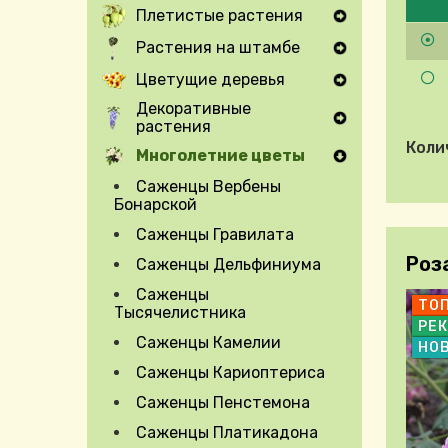
Плетистые растения
Expand Secondary Navigation Menu
Растения на штамбе
Expand Secondary Navigation Menu
Цветущие деревья
Expand Secondary Navigation Menu
Декоративные
растения
Expand Secondary Navigation Menu
Коли
Многолетние цветы
Саженцы Вербены
Бонарской
Саженцы Гравилата
Роз
Саженцы Дельфиниума
Саженцы
ТО
Тысячелистника
РЕ
Саженцы Камелии
НО
Саженцы Кариоптериса
Саженцы Пенстемона
Саженцы Платикадона