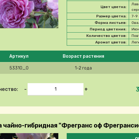
Лав
Цвет цветка:
сер
Размер цветка:
7-9
Форма листьев:
Ова
Период цветения:
Июн
Количество цветов:
Пов
Аромат цветов:
Лег
e select product
Артикул
Возраст растения
53310_0
1-2 года
-
+
чество:
а чайно-гибридная "Фрегранс оф Фрегранс