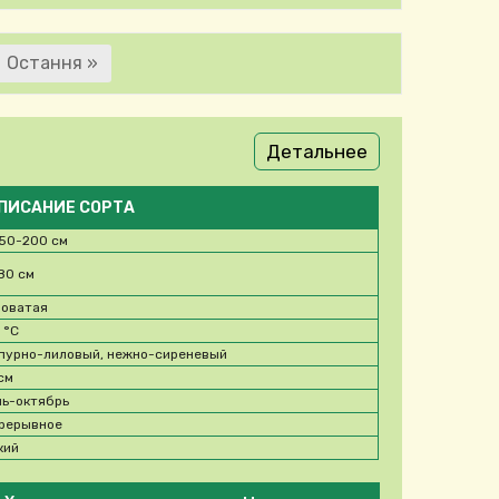
траница
Последняя страница
Остання »
ация страниц
Детальнее
ПИСАНИЕ СОРТА
150-200 см
80 см
оватая
5
°C
пурно-лиловый, нежно-сиреневый
 см
ь-октябрь
рерывное
кий