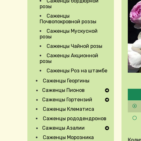
Саженцы бордюрной
розы
Саженцы
Почвопокровной роззы
Саженцы Мускусной
розы
Саженцы Чайной розы
Саженцы Акционной
розы
Саженцы Роз на штамбе
Саженцы Георгины
Pleas
Саженцы Пионов
Expand Secondary Navigation Menu
Саженцы Гортензий
Expand Secondary Navigation Menu
Саженцы Клематиса
Саженцы рододендронов
Саженцы Азалии
Expand Secondary Navigation Menu
Саженцы Морозника
Коли