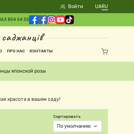
User account m
Войти
UA
RU
063 854 54 55
 саджанців
О
ПРО НАС
КОНТАКТЫ
нцы японской розы
ая красота в вашем саду!
Сортировать