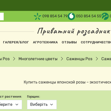
098 854 54 79
050 854 54 55
Приватний розсадник
вна навіґація
ГАЛЕРЕЯ/БЛОГ
АГРОТЕХНИКА
ОТЗЫВЫ
СОТРУДНИЧЕСТВ
ы Роз
Многолетние цветы
Саженцы Роз
Саже
Купить саженцы японской розы – экзотическ
ст растения:
Горщик: