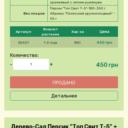
оранжевый с легким румянцем.
Персик "Топ Свит Т-5"-180-350 г.
Вес плодов:
Абрикос "Полесский крупноплодный" -
55 г
Please select product
Возраст
Цена
Артикул
Хар-ка
растения
450 грн
82557
1-2 года
ВКС
Количество:
450 грн
-
+
Детальнее
Дерево-Сад Персик "Топ Свит Т-5" +