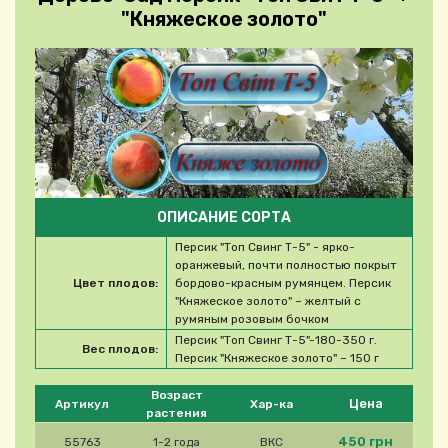
"Княжеское золото"
ОПИСАНИЕ СОРТА
Персик "Топ Свинг Т-5" - ярко-
оранжевый, почти полностью покрыт
Цвет плодов:
бордово-красным румянцем. Персик
"Княжеское золото" – желтый с
румяным розовым бочком
Персик "Топ Свинг Т-5"-180-350 г.
Вес плодов:
Персик "Княжеское золото" – 150 г
Please select product
Возраст
Цена
Артикул
Хар-ка
растения
450 грн
55763
1-2 года
ВКС