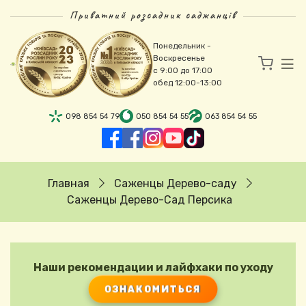
Перейти к основному содержанию
Приватний розсадник саджанців
Понедельник -
Воскресенье
с 9:00 до 17:00
обед 12:00-13:00
098 854 54 79
050 854 54 55
063 854 54 55
Строка навигации
Главная
Саженцы Дерево-саду
Саженцы Дерево-Сад Персика
Наши рекомендации и лайфхаки по уходу
ОЗНАКОМИТЬСЯ