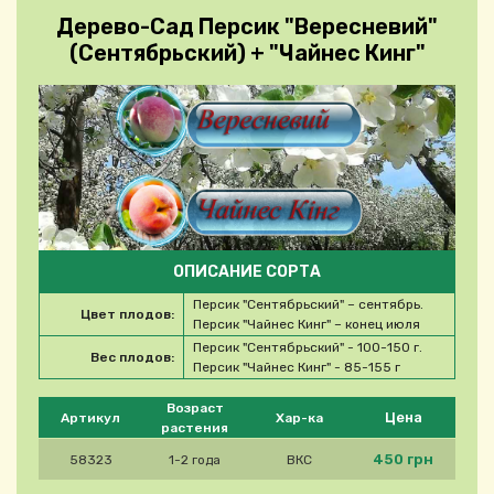
Дерево-Сад Персик "Вересневий"
(Сентябрьский) + "Чайнес Кинг"
ОПИСАНИЕ СОРТА
Персик "Сентябрьский" – сентябрь.
Цвет плодов:
Персик "Чайнес Кинг" – конец июля
Персик "Сентябрьский" - 100-150 г.
Вес плодов:
Персик "Чайнес Кинг" - 85-155 г
Please select product
Возраст
Цена
Артикул
Хар-ка
растения
450 грн
58323
1-2 года
ВКС