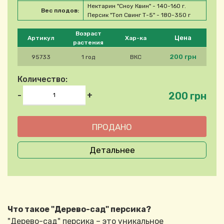
Нектарин "Сноу Квин" - 140-160 г.
Вес плодов:
Персик "Топ Свинг Т-5" - 180-350 г
Please select product
Возраст
Цена
Артикул
Хар-ка
растения
200 грн
95733
1 год
ВКС
Количество:
200 грн
-
+
Детальнее
Что такое "Дерево-сад" персика?
"Дерево-сад" персика – это уникальное