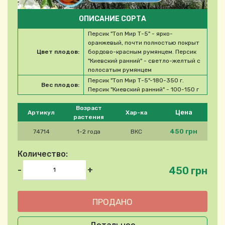
ОПИСАНИЕ СОРТА
Персик "Топ Мир Т-5" - ярко-
оранжевый, почти полностью покрыт
Цвет плодов:
бордово-красным румянцем. Персик
"Киевский ранний" - светло-желтый с
полосатым румянцем
Персик "Топ Мир Т-5"-180-350 г.
Вес плодов:
Персик "Киевский ранний" - 100-150 г
Please select product
Возраст
Цена
Артикул
Хар-ка
растения
450 грн
74714
1-2 года
ВКС
Количество:
450 грн
-
+