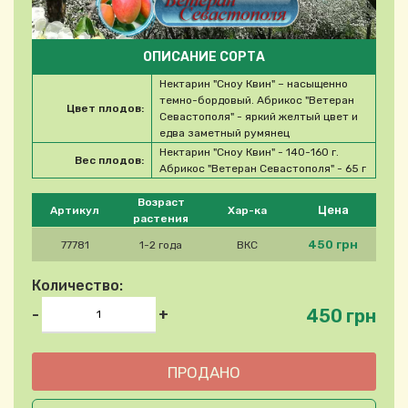
ОПИСАНИЕ СОРТА
Нектарин "Сноу Квин" – насыщенно
темно-бордовый. Абрикос "Ветеран
Цвет плодов:
Севастополя" - яркий желтый цвет и
едва заметный румянец
Нектарин "Сноу Квин" - 140-160 г.
Вес плодов:
Абрикос "Ветеран Севастополя" - 65 г
Please select product
Возраст
Цена
Артикул
Хар-ка
растения
450 грн
77781
1-2 года
ВКС
Количество:
450 грн
-
+