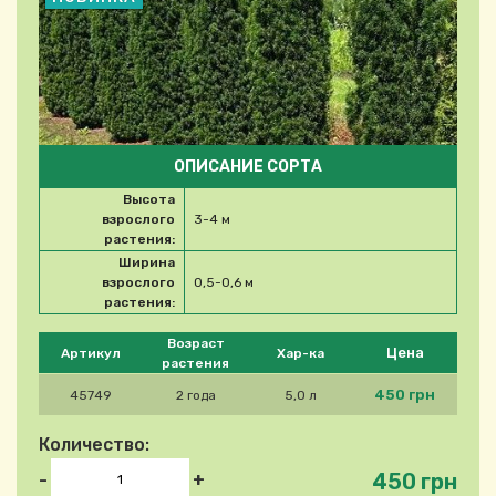
ОПИСАНИЕ СОРТА
Высота
взрослого
3-4 м
растения:
Ширина
взрослого
0,5-0,6 м
растения:
Please select product
Возраст
Цена
Артикул
Хар-ка
растения
450 грн
45749
2 года
5,0 л
Количество:
450 грн
-
+