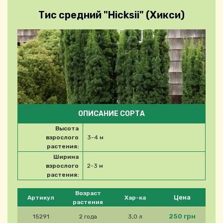
Тис средний "Hicksii" (Хикси)
ОПИСАНИЕ СОРТА
Высота
взрослого
3-4 м
растения:
Ширина
взрослого
2-3 м
растения:
Please select product
Возраст
Цена
Артикул
Хар-ка
растения
250 грн
15291
2 года
3,0 л