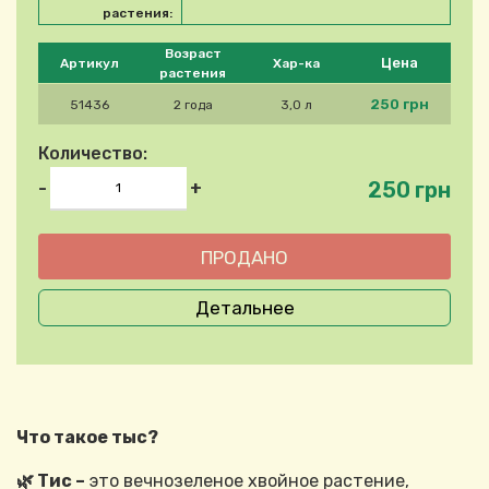
растения:
Please select product
Возраст
Цена
Артикул
Хар-ка
растения
250 грн
51436
2 года
3,0 л
Количество:
250 грн
-
+
Детальнее
Что такое тыс?
🌿 Тис –
это вечнозеленое хвойное растение,