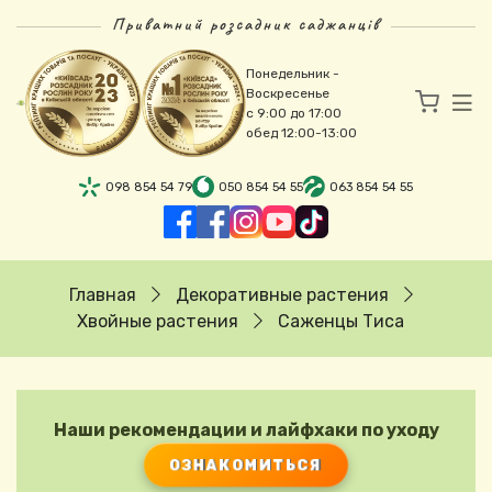
Перейти к основному содержанию
Приватний розсадник саджанців
Понедельник -
Воскресенье
с 9:00 до 17:00
обед 12:00-13:00
098 854 54 79
050 854 54 55
063 854 54 55
Строка навигации
Главная
Декоративные растения
Хвойные растения
Саженцы Тиса
Наши рекомендации и лайфхаки по уходу
ОЗНАКОМИТЬСЯ