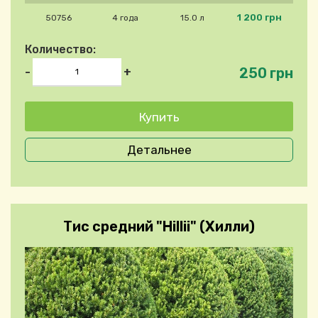
1 200 грн
50756
4 года
15.0 л
Количество:
250 грн
-
+
Детальнее
Тис средний "Hillii" (Хилли)