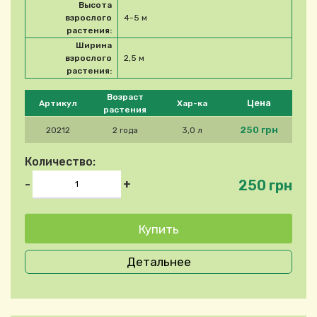
Высота
взрослого
4-5 м
растения:
Ширина
взрослого
2,5 м
растения:
Please select product
Возраст
Цена
Артикул
Хар-ка
растения
250 грн
20212
2 года
3,0 л
Количество:
250 грн
-
+
Детальнее