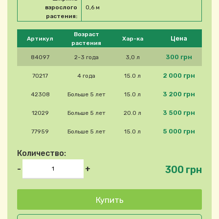
взрослого
0,6 м
растения:
Please select product
Возраст
Цена
Артикул
Хар-ка
растения
300 грн
84097
2-3 года
3,0 л
2 000 грн
70217
4 года
15.0 л
3 200 грн
42308
Больше 5 лет
15.0 л
3 500 грн
12029
Больше 5 лет
20.0 л
5 000 грн
77959
Больше 5 лет
15.0 л
Количество:
300 грн
-
+