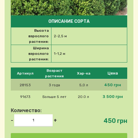
ОПИСАНИЕ СОРТА
Высота
взрослого
2-2,5 м
растения:
Ширина
взрослого
1-1,2 м
растения:
Please select product
Возраст
Цена
Артикул
Хар-ка
растения
450 грн
28153
3 года
5,0 л
3 500 грн
91673
Больше 5 лет
20.0 л
Количество:
450 грн
-
+